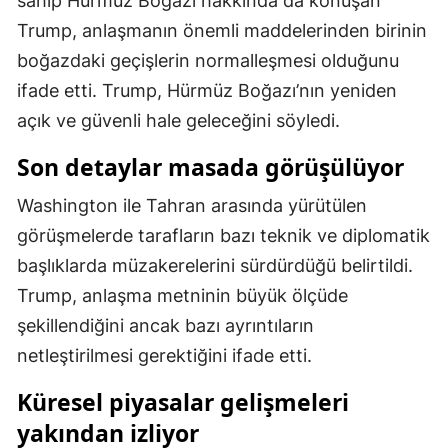
sahip Hürmüz Boğazı hakkında da konuşan
Trump, anlaşmanın önemli maddelerinden birinin
Malatya
boğazdaki geçişlerin normalleşmesi olduğunu
Manisa
ifade etti. Trump, Hürmüz Boğazı’nın yeniden
Kahramanmaraş
açık ve güvenli hale geleceğini söyledi.
Mardin
Son detaylar masada görüşülüyor
Muğla
Washington ile Tahran arasında yürütülen
görüşmelerde tarafların bazı teknik ve diplomatik
Muş
başlıklarda müzakerelerini sürdürdüğü belirtildi.
Nevşehir
Trump, anlaşma metninin büyük ölçüde
Niğde
şekillendiğini ancak bazı ayrıntıların
netleştirilmesi gerektiğini ifade etti.
Ordu
Küresel piyasalar gelişmeleri
Rize
yakından izliyor
Sakarya