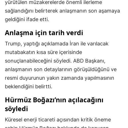
yürütülen müzakerelerde önemli ilerleme
Mersin
sağlandığını belirterek anlaşmanın son aşamaya
geldiğini ifade etti.
İstanbul
Anlaşma için tarih verdi
İzmir
Kars
Trump, yaptığı açıklamada İran ile varılacak
mutabakatın kısa süre içerisinde
Kastamonu
sonuçlanabileceğini söyledi. ABD Başkanı,
Kayseri
anlaşmanın son detaylarının görüşüldüğünü ve
resmi duyurunun yakın zamanda yapılmasının
Kırklareli
beklendiğini belirtti.
Kırşehir
Hürmüz Boğazı’nın açılacağını
Kocaeli
söyledi
Konya
Küresel enerji ticareti açısından kritik öneme
Kütahya