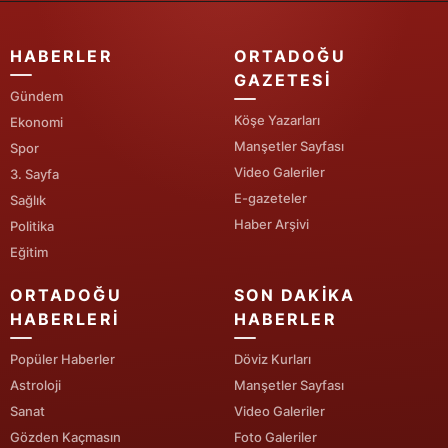
Yalova
HABERLER
ORTADOĞU
GAZETESI
Karabük
Gündem
Kilis
Köşe Yazarları
Ekonomi
Manşetler Sayfası
Spor
Osmaniye
Video Galeriler
3. Sayfa
E-gazeteler
Sağlık
Düzce
Haber Arşivi
Politika
Eğitim
ORTADOĞU
SON DAKIKA
HABERLERI
HABERLER
Popüler Haberler
Döviz Kurları
Astroloji
Manşetler Sayfası
Sanat
Video Galeriler
Gözden Kaçmasın
Foto Galeriler