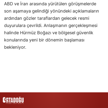
ABD ve İran arasında yürütülen görüşmelerde
Yozgat
son aşamaya gelindiği yönündeki açıklamaların
ardından gözler taraflardan gelecek resmi
Zonguldak
duyurulara çevrildi. Anlaşmanın gerçekleşmesi
Aksaray
halinde Hürmüz Boğazı ve bölgesel güvenlik
Bayburt
konularında yeni bir dönemin başlaması
bekleniyor.
Karaman
Kırıkkale
Batman
Şırnak
Bartın
Ardahan
Iğdır