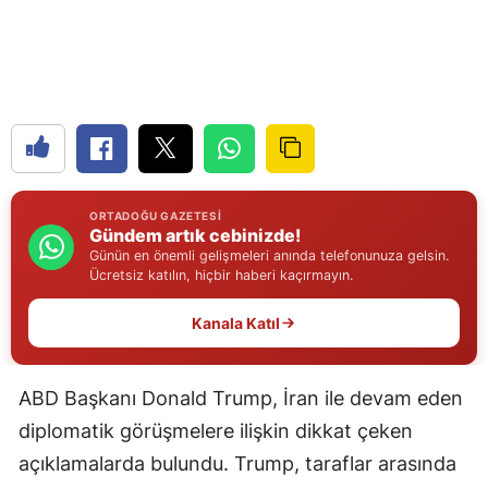
Edirne
Elazığ
Erzincan
Erzurum
Eskişehir
ORTADOĞU GAZETESI
Gündem artık cebinizde!
Gaziantep
Günün en önemli gelişmeleri anında telefonunuza gelsin.
Ücretsiz katılın, hiçbir haberi kaçırmayın.
Giresun
Kanala Katıl
Gümüşhane
Hakkari
ABD Başkanı Donald Trump, İran ile devam eden
Hatay
diplomatik görüşmelere ilişkin dikkat çeken
açıklamalarda bulundu. Trump, taraflar arasında
Isparta