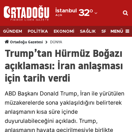
İstanbul
32
°
Açık
Adana
Adıyaman
MENÜ
GÜNDEM
POLİTİKA
EKONOMİ
SAĞLIK
SPOR
BİLİM
Afyonkarahisar
DÜNYA
Ortadoğu Gazetesi
Trump’tan Hürmüz Boğazı
Ağrı
açıklaması: İran anlaşması
Amasya
için tarih verdi
Ankara
Antalya
ABD Başkanı Donald Trump, İran ile yürütülen
Artvin
müzakerelerde sona yaklaşıldığını belirterek
anlaşmanın kısa süre içinde
Aydın
duyurulabileceğini açıkladı. Trump,
Balıkesir
anlaşmanın hayata geçirilmesiyle birlikte