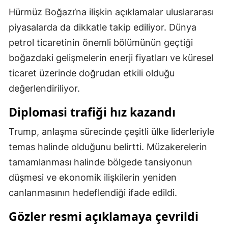
Hürmüz Boğazı’na ilişkin açıklamalar uluslararası
Samsun
piyasalarda da dikkatle takip ediliyor. Dünya
Siirt
petrol ticaretinin önemli bölümünün geçtiği
boğazdaki gelişmelerin enerji fiyatları ve küresel
Sinop
ticaret üzerinde doğrudan etkili olduğu
Sivas
değerlendiriliyor.
Tekirdağ
Diplomasi trafiği hız kazandı
Tokat
Trump, anlaşma sürecinde çeşitli ülke liderleriyle
Trabzon
temas halinde olduğunu belirtti. Müzakerelerin
tamamlanması halinde bölgede tansiyonun
Tunceli
düşmesi ve ekonomik ilişkilerin yeniden
Şanlıurfa
canlanmasının hedeflendiği ifade edildi.
Uşak
Gözler resmi açıklamaya çevrildi
Van