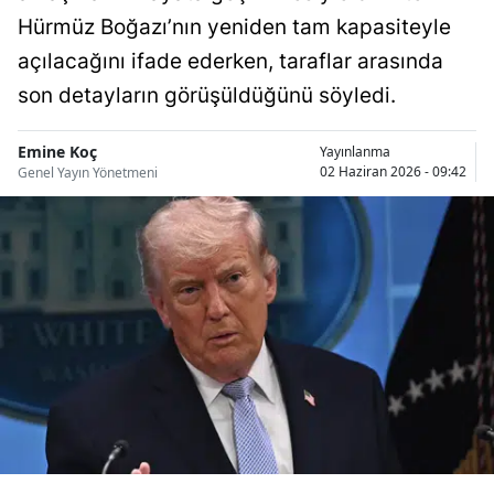
Bilecik
Hürmüz Boğazı’nın yeniden tam kapasiteyle
açılacağını ifade ederken, taraflar arasında
Bingöl
son detayların görüşüldüğünü söyledi.
Bitlis
Emine Koç
Yayınlanma
Bolu
02 Haziran 2026 - 09:42
Genel Yayın Yönetmeni
Burdur
Bursa
Çanakkale
Çankırı
Çorum
Denizli
Diyarbakır