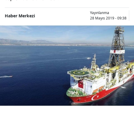
Bilecik
Yayınlanma
Haber Merkezi
28 Mayıs 2019 - 09:38
Bingöl
Bitlis
Bolu
Burdur
Bursa
Çanakkale
Çankırı
Çorum
Denizli
Diyarbakır