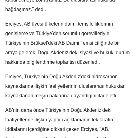
Mersin
bağdaşmaz." dedi.
İstanbul
Erciyes, AB üyesi ülkelerin daimi temsilciliklerinin
genişleme ve Türkiye'den sorumlu görevlileriyle
İzmir
Türkiye'nin Brüksel'deki AB Daimi Temsilciliğinde bir
Kars
araya gelerek, Doğu Akdeniz'deki siyasi ve hukuki durum
Kastamonu
hakkında bilgilendirme toplantısı düzenledi.
Kayseri
Erciyes, Türkiye'nin Doğu Akdeniz'deki hidrokarbon
Kırklareli
kaynaklarına ilişkin faaliyetlerinin uluslararası hukuktan
kaynaklanan meşru haklarına dayandığını ifade etti.
Kırşehir
Kocaeli
AB'nin daha önce Türkiye'nin Doğu Akdeniz'deki
faaliyetlerine ilişkin yaptığı açıklamanın tek tarafın
Konya
iddialarını içerdiğine dikkati çeken Erciyes, "AB,
Kütahya