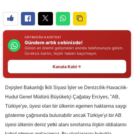
Edirne
Elazığ
Erzincan
ORTADOĞU GAZETESI
Gündem artık cebinizde!
Erzurum
Günün en önemli gelişmeleri anında telefonunuza gelsin.
Ücretsiz katılın, hiçbir haberi kaçırmayın.
Eskişehir
Kanala Katıl
Gaziantep
Giresun
Dışişleri Bakanlığı İkili Siyasi İşler ve Denizcilik-Havacılık-
Gümüşhane
Hudut Genel Müdürü Büyükelçi Çağatay Erciyes, "AB,
Hakkari
Türkiye'ye, üyesi olan bir ülkenin egemen haklarına saygı
gösterme çağrısında bulunabilir ancak Türkiye'yi bir AB
Hatay
üyesi ülkenin deniz yetki alanı sınırlarına ilişkin iddialarını
Isparta
kabul etmeye zorlayamaz. Bu uluslararası hukukla