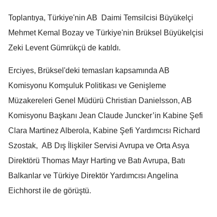
Samsun
Toplantıya, Türkiye'nin AB Daimi Temsilcisi Büyükelçi
Mehmet Kemal Bozay ve Türkiye'nin Brüksel Büyükelçisi
Siirt
Zeki Levent Gümrükçü de katıldı.
Sinop
Erciyes, Brüksel'deki temasları kapsamında AB
Sivas
Komisyonu Komşuluk Politikası ve Genişleme
Tekirdağ
Müzakereleri Genel Müdürü Christian Danielsson, AB
Tokat
Komisyonu Başkanı Jean Claude Juncker’in Kabine Şefi
Clara Martinez Alberola, Kabine Şefi Yardımcısı Richard
Trabzon
Szostak, AB Dış İlişkiler Servisi Avrupa ve Orta Asya
Tunceli
Direktörü Thomas Mayr Harting ve Batı Avrupa, Batı
Şanlıurfa
Balkanlar ve Türkiye Direktör Yardımcısı Angelina
Eichhorst ile de görüştü.
Uşak
Van