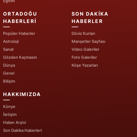
Eğitim
Yalova
ORTADOĞU
SON DAKIKA
HABERLERI
HABERLER
Karabük
Popüler Haberler
Döviz Kurları
Kilis
Astroloji
Manşetler Sayfası
Sanat
Video Galeriler
Osmaniye
Gözden Kaçmasın
Foto Galeriler
Düzce
Dünya
Köşe Yazarları
Genel
Bilişim
HAKKIMIZDA
Künye
İletişim
Haber Arşivi
Son Dakika Haberleri