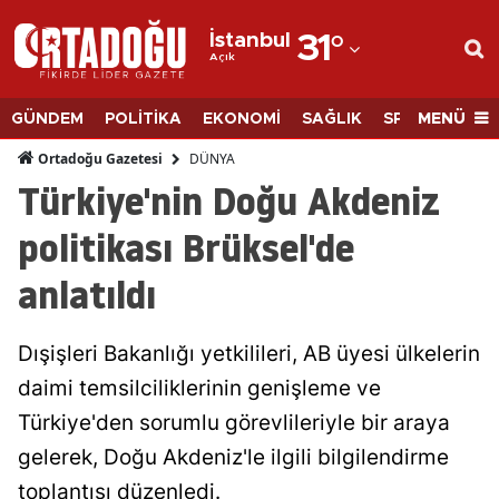
İstanbul
31
°
Açık
Adana
Adıyaman
MENÜ
GÜNDEM
POLİTİKA
EKONOMİ
SAĞLIK
SPOR
BİLİM
Afyonkarahisar
DÜNYA
Ortadoğu Gazetesi
Türkiye'nin Doğu Akdeniz
Ağrı
politikası Brüksel'de
Amasya
anlatıldı
Ankara
Antalya
Dışişleri Bakanlığı yetkilileri, AB üyesi ülkelerin
Artvin
daimi temsilciliklerinin genişleme ve
Türkiye'den sorumlu görevlileriyle bir araya
Aydın
gelerek, Doğu Akdeniz'le ilgili bilgilendirme
Balıkesir
toplantısı düzenledi.