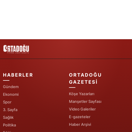
Yozgat
Zonguldak
Aksaray
Bayburt
Karaman
Kırıkkale
HABERLER
ORTADOĞU
GAZETESI
Batman
Gündem
Köşe Yazarları
Ekonomi
Şırnak
Manşetler Sayfası
Spor
Bartın
Video Galeriler
3. Sayfa
E-gazeteler
Sağlık
Ardahan
Haber Arşivi
Politika
Iğdır