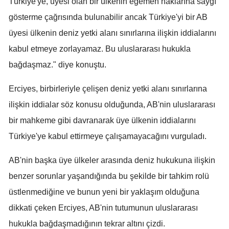
Türkiye'ye, üyesi olan bir ülkenin egemen haklarına saygı
Malatya
gösterme çağrısında bulunabilir ancak Türkiye'yi bir AB
üyesi ülkenin deniz yetki alanı sınırlarına ilişkin iddialarını
Manisa
kabul etmeye zorlayamaz. Bu uluslararası hukukla
Kahramanmaraş
bağdaşmaz." diye konuştu.
Mardin
Erciyes, birbirleriyle çelişen deniz yetki alanı sınırlarına
Muğla
ilişkin iddialar söz konusu olduğunda, AB'nin uluslararası
Muş
bir mahkeme gibi davranarak üye ülkenin iddialarını
Türkiye'ye kabul ettirmeye çalışamayacağını vurguladı.
Nevşehir
AB'nin başka üye ülkeler arasında deniz hukukuna ilişkin
Niğde
benzer sorunlar yaşandığında bu şekilde bir tahkim rolü
Ordu
üstlenmediğine ve bunun yeni bir yaklaşım olduğuna
Rize
dikkati çeken Erciyes, AB'nin tutumunun uluslararası
hukukla bağdaşmadığının tekrar altını çizdi.
Sakarya