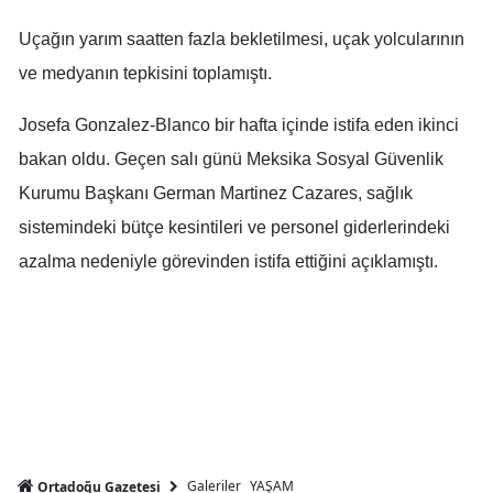
Mersin
Uçağın yarım saatten fazla bekletilmesi, uçak yolcularının
ve medyanın tepkisini toplamıştı.
İstanbul
İzmir
Josefa Gonzalez-Blanco bir hafta içinde istifa eden ikinci
bakan oldu. Geçen salı günü Meksika Sosyal Güvenlik
Kars
Kurumu Başkanı German Martinez Cazares, sağlık
Kastamonu
sistemindeki bütçe kesintileri ve personel giderlerindeki
Kayseri
azalma nedeniyle görevinden istifa ettiğini açıklamıştı.
Kırklareli
Kırşehir
Kocaeli
Konya
Kütahya
Galeriler
YAŞAM
Ortadoğu Gazetesi