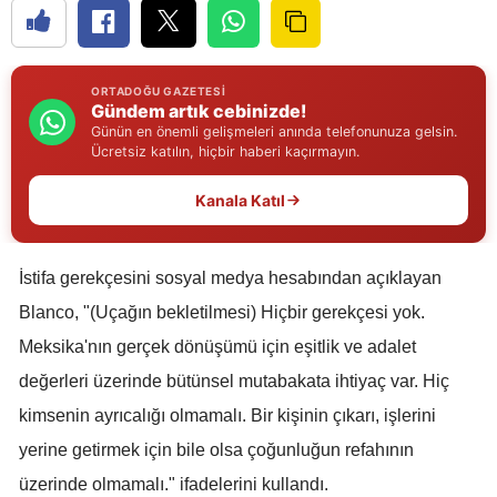
Edirne
Elazığ
ORTADOĞU GAZETESI
Gündem artık cebinizde!
Erzincan
Günün en önemli gelişmeleri anında telefonunuza gelsin.
Ücretsiz katılın, hiçbir haberi kaçırmayın.
Erzurum
Kanala Katıl
Eskişehir
Gaziantep
İstifa gerekçesini sosyal medya hesabından açıklayan
Giresun
Blanco, "(Uçağın bekletilmesi) Hiçbir gerekçesi yok.
Gümüşhane
Meksika'nın gerçek dönüşümü için eşitlik ve adalet
değerleri üzerinde bütünsel mutabakata ihtiyaç var. Hiç
Hakkari
kimsenin ayrıcalığı olmamalı. Bir kişinin çıkarı, işlerini
Hatay
yerine getirmek için bile olsa çoğunluğun refahının
Isparta
üzerinde olmamalı." ifadelerini kullandı.