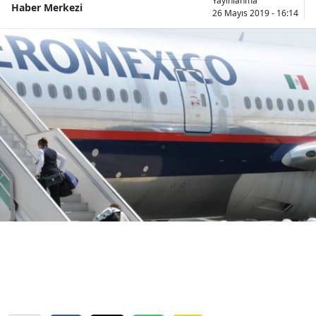
Yayınlanma
Haber Merkezi
26 Mayıs 2019 - 16:14
Bilecik
Bingöl
Bitlis
Bolu
Burdur
Bursa
Çanakkale
Çankırı
Çorum
Denizli
Diyarbakır