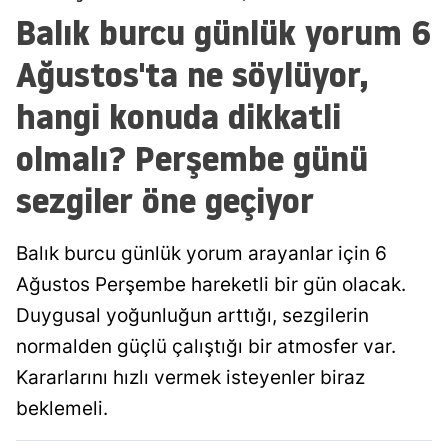
Balık burcu günlük yorum 6
Malatya
Ağustos'ta ne söylüyor,
Manisa
hangi konuda dikkatli
Kahramanmaraş
olmalı? Perşembe günü
Mardin
sezgiler öne geçiyor
Muğla
Muş
Balık burcu günlük yorum arayanlar için 6
Nevşehir
Ağustos Perşembe hareketli bir gün olacak.
Duygusal yoğunluğun arttığı, sezgilerin
Niğde
normalden güçlü çalıştığı bir atmosfer var.
Ordu
Kararlarını hızlı vermek isteyenler biraz
Rize
beklemeli.
Sakarya