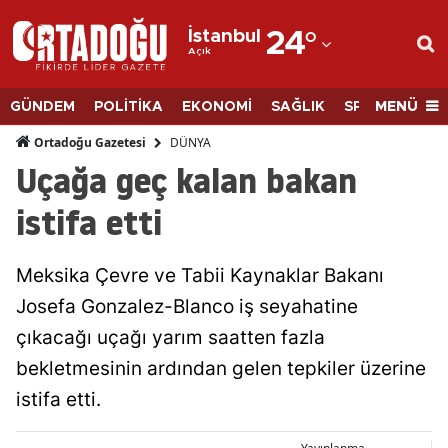
İstanbul
24
°
Açık
Adana
Adıyaman
MENÜ
GÜNDEM
POLİTİKA
EKONOMİ
SAĞLIK
SPOR
BİLİM
Afyonkarahisar
DÜNYA
Ortadoğu Gazetesi
Uçağa geç kalan bakan
Ağrı
istifa etti
Amasya
Ankara
Meksika Çevre ve Tabii Kaynaklar Bakanı
Josefa Gonzalez-Blanco iş seyahatine
Antalya
çıkacağı uçağı yarım saatten fazla
Artvin
bekletmesinin ardından gelen tepkiler üzerine
Aydın
istifa etti.
Balıkesir