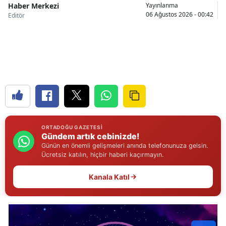
Haber Merkezi
Yayınlanma
06 Ağustos 2026 - 00:42
Editör
Samsun
Siirt
Sinop
Sivas
Tekirdağ
Tokat
ORTADOĞU GAZETESI
Gündem artık cebinizde!
Trabzon
Günün en önemli gelişmeleri anında telefonunuza gelsin.
Ücretsiz katılın, hiçbir haberi kaçırmayın.
Tunceli
Kanala Katıl
Şanlıurfa
Uşak
Van