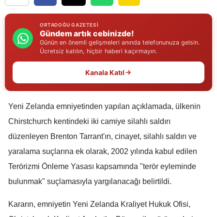
Edirne
ORTADOĞU GAZETESI
Elazığ
Gündem artık cebinizde!
Günün en önemli gelişmeleri anında telefonunuza gelsin.
Erzincan
Ücretsiz katılın, hiçbir haberi kaçırmayın.
Erzurum
Kanala Katıl
Eskişehir
Yeni Zelanda emniyetinden yapılan açıklamada, ülkenin
Gaziantep
Chirstchurch kentindeki iki camiye silahlı saldırı
Giresun
düzenleyen Brenton Tarrant'ın, cinayet, silahlı saldırı ve
Gümüşhane
yaralama suçlarına ek olarak, 2002 yılında kabul edilen
Terörizmi Önleme Yasası kapsamında "terör eyleminde
Hakkari
bulunmak" suçlamasıyla yargılanacağı belirtildi.
Hatay
Kararın, emniyetin Yeni Zelanda Kraliyet Hukuk Ofisi,
Isparta