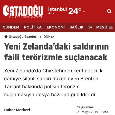
İstanbul
24
°
Açık
Adana
Adıyaman
MENÜ
GÜNDEM
POLİTİKA
EKONOMİ
SAĞLIK
SPOR
BİLİM
Afyonkarahisar
DÜNYA
Ortadoğu Gazetesi
Yeni Zelanda’daki saldırının
Ağrı
faili terörizmle suçlanacak
Amasya
Ankara
Yeni Zelanda'da Chirstchurch kentindeki iki
camiye silahlı saldırı düzenleyen Brenton
Antalya
Tarrant hakkında polisin terörizm
Artvin
suçlamasıyla dosya hazırladığı bildirildi.
Aydın
Yayınlanma
Haber Merkezi
Balıkesir
21 Mayıs 2019 - 09:54