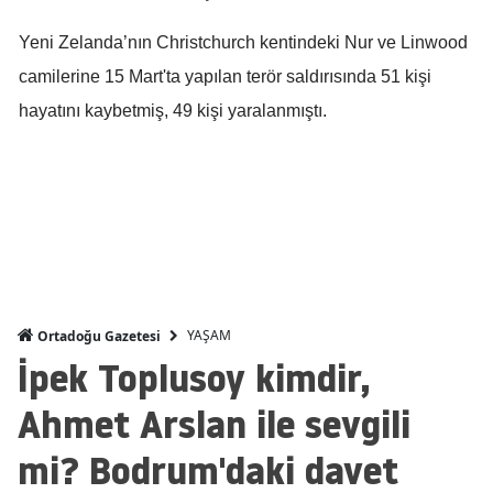
Malatya
Yeni Zelanda’nın Christchurch kentindeki Nur ve Linwood
camilerine 15 Mart'ta yapılan terör saldırısında 51 kişi
Manisa
hayatını kaybetmiş, 49 kişi yaralanmıştı.
Kahramanmaraş
Mardin
Muğla
Muş
Nevşehir
YAŞAM
Ortadoğu Gazetesi
Niğde
İpek Toplusoy kimdir,
Ordu
Ahmet Arslan ile sevgili
Rize
mi? Bodrum'daki davet
Sakarya