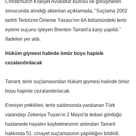
Christchurch Kraliyet Avukatlar Bürosu ile görüşmeleri
Mersin
sonucunda alındığı aktarılan açıklamada, "Suçlama 2002
tarihli Terörizmi Önleme Yasası'nın 6A bölümündeki terör
İstanbul
eylemi suçunu işleyen Brenton Tarrant'a karşı yapıldı."
İzmir
ifadeleri yer aldı.
Kars
Hüküm giymesi halinde ömür boyu hapisle
Kastamonu
cezalandırılacak
Kayseri
Tarrant, terör suçlamasından hüküm giymesi halinde ömür
Kırklareli
boyu hapisle cezalandırılacak.
Kırşehir
Emniyet yetkilileri, terör saldırısında yaralanan Türk
Kocaeli
vatandaşı Zekeriya Tuyan'ın 2 Mayıs'ta tedavi gördüğü
Konya
hastanede hayatını kaybetmesinin ardından Tarrant
Kütahya
hakkında 51. cinayet suçlamasının yapıldığını bildirdi.