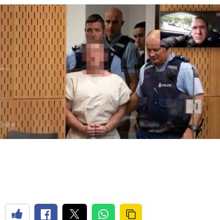
Bilecik
Bingöl
Bitlis
Bolu
Burdur
Bursa
Çanakkale
Çankırı
Çorum
Denizli
Diyarbakır