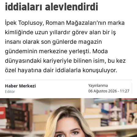
iddiaları alevlendirdi
Samsun
İpek Toplusoy, Roman Mağazaları'nın marka
Siirt
kimliğinde uzun yıllardır görev alan bir iş
Sinop
insanı olarak son günlerde magazin
Sivas
gündeminin merkezine yerleşti. Moda
dünyasındaki kariyeriyle bilinen isim, bu kez
Tekirdağ
özel hayatına dair iddialarla konuşuluyor.
Tokat
Trabzon
Haber Merkezi
Yayınlanma
06 Ağustos 2026 - 11:27
Editör
Tunceli
Şanlıurfa
Uşak
Van