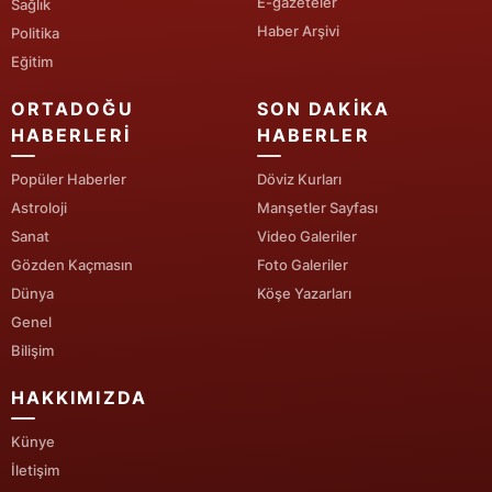
E-gazeteler
Sağlık
Haber Arşivi
Politika
Eğitim
ORTADOĞU
SON DAKIKA
HABERLERI
HABERLER
Popüler Haberler
Döviz Kurları
Astroloji
Manşetler Sayfası
Sanat
Video Galeriler
Gözden Kaçmasın
Foto Galeriler
Dünya
Köşe Yazarları
Genel
Bilişim
HAKKIMIZDA
Künye
İletişim