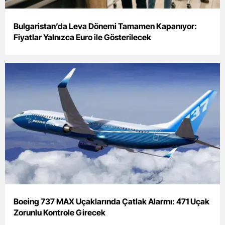
Mersin
Bulgaristan’da Leva Dönemi Tamamen Kapanıyor:
İstanbul
Fiyatlar Yalnızca Euro ile Gösterilecek
İzmir
Kars
Kastamonu
Kayseri
Kırklareli
Kırşehir
Kocaeli
Konya
Boeing 737 MAX Uçaklarında Çatlak Alarmı: 471 Uçak
Zorunlu Kontrole Girecek
Kütahya