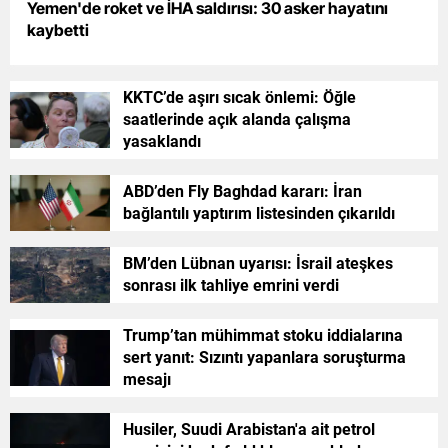
Yemen'de roket ve İHA saldırısı: 30 asker hayatını
kaybetti
Yalova
Karabük
KKTC’de aşırı sıcak önlemi: Öğle
saatlerinde açık alanda çalışma
Kilis
yasaklandı
Osmaniye
ABD’den Fly Baghdad kararı: İran
Düzce
bağlantılı yaptırım listesinden çıkarıldı
BM’den Lübnan uyarısı: İsrail ateşkes
sonrası ilk tahliye emrini verdi
Trump’tan mühimmat stoku iddialarına
sert yanıt: Sızıntı yapanlara soruşturma
mesajı
Husiler, Suudi Arabistan'a ait petrol