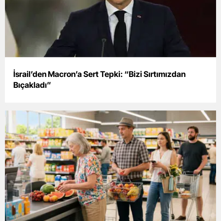
Edirne
Elazığ
Erzincan
Erzurum
İsrail’den Macron’a Sert Tepki: “Bizi Sırtımızdan
Bıçakladı”
Eskişehir
Gaziantep
Giresun
Gümüşhane
Hakkari
Hatay
Isparta