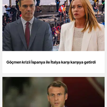
Bilecik
Bingöl
Bitlis
Bolu
Burdur
Bursa
Göçmen krizii İspanya ile İtalya karşı karşıya getirdi
Çanakkale
Çankırı
Çorum
Denizli
Diyarbakır