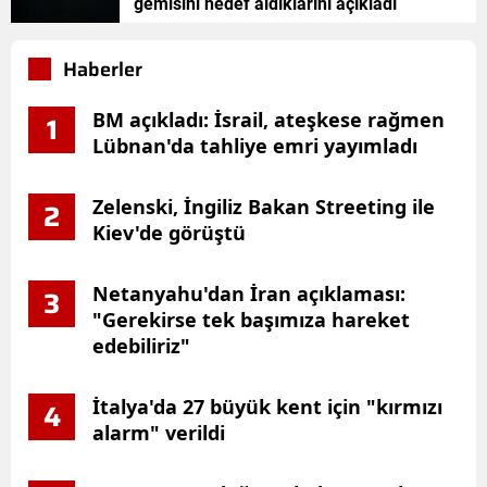
gemisini hedef aldıklarını açıkladı
Haberler
BM açıkladı: İsrail, ateşkese rağmen
1
Lübnan'da tahliye emri yayımladı
Zelenski, İngiliz Bakan Streeting ile
2
Kiev'de görüştü
Netanyahu'dan İran açıklaması:
3
"Gerekirse tek başımıza hareket
edebiliriz"
İtalya'da 27 büyük kent için "kırmızı
4
alarm" verildi