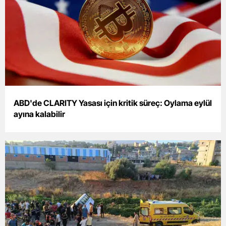
Samsun
Siirt
Sinop
Sivas
Tekirdağ
ABD'de CLARITY Yasası için kritik süreç: Oylama eylül
ayına kalabilir
Tokat
Trabzon
Tunceli
Şanlıurfa
Uşak
Van