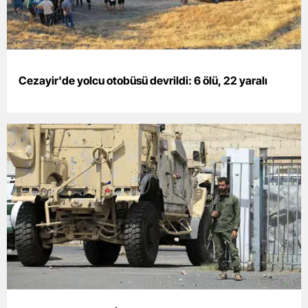
Yozgat
Zonguldak
Cezayir'de yolcu otobüsü devrildi: 6 ölü, 22 yaralı
Aksaray
Bayburt
Karaman
Kırıkkale
Batman
Şırnak
Bartın
Ardahan
Iğdır