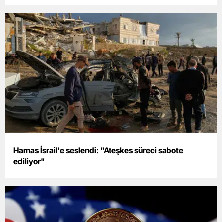
Malatya
Manisa
Kahramanmaraş
Mardin
Muğla
Muş
Nevşehir
Hamas İsrail'e seslendi: "Ateşkes süreci sabote
Niğde
ediliyor"
Ordu
Rize
Sakarya