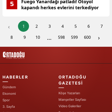
Fuego Yanardağı patladı! Otoyol
5
kapandı herkes evlerini terkediyor
‹
1
2
3
4
5
6
7
...
›
8
9
10
598
599
600
HABERLER
ORTADOĞU
GAZETESI
Gündem
Köşe Yazarları
Ekonomi
Manşetler Sayfası
Spor
Video Galeriler
3. Sayfa