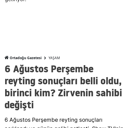
Malatya
Manisa
Kahramanmaraş
Mardin
Muğla
YAŞAM
Ortadoğu Gazetesi
6 Ağustos Perşembe
Muş
reyting sonuçları belli oldu,
Nevşehir
birinci kim? Zirvenin sahibi
Niğde
değişti
Ordu
Rize
6 Ağustos Perşembe reyting sonuçları
Sakarya