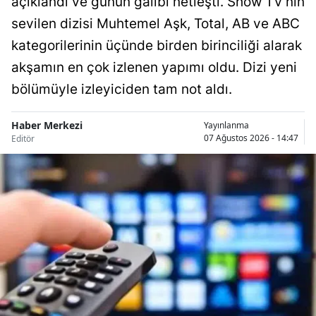
açıklandı ve günün galibi netleşti. Show TV'nin
sevilen dizisi Muhtemel Aşk, Total, AB ve ABC
Samsun
kategorilerinin üçünde birden birinciliği alarak
Siirt
akşamın en çok izlenen yapımı oldu. Dizi yeni
Sinop
bölümüyle izleyiciden tam not aldı.
Sivas
Haber Merkezi
Yayınlanma
07 Ağustos 2026 - 14:47
Tekirdağ
Editör
Tokat
Trabzon
Tunceli
Şanlıurfa
Uşak
Van