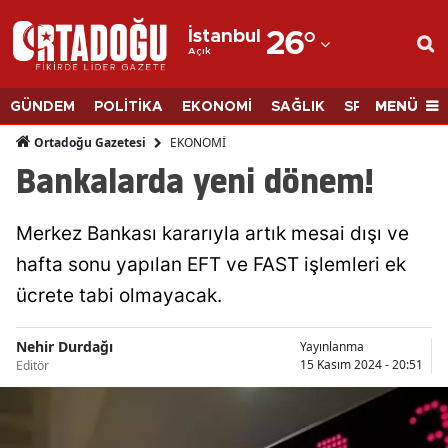
İstanbul
26
°
Açık
Adana
Adıyaman
MENÜ
GÜNDEM
POLİTİKA
EKONOMİ
SAĞLIK
SPOR
BİLİM
Afyonkarahisar
EKONOMİ
Ortadoğu Gazetesi
Bankalarda yeni dönem!
Ağrı
Amasya
Merkez Bankası kararıyla artık mesai dışı ve
hafta sonu yapılan EFT ve FAST işlemleri ek
Ankara
ücrete tabi olmayacak.
Antalya
Artvin
Nehir Durdağı
Yayınlanma
15 Kasım 2024 - 20:51
Editör
Aydın
Balıkesir