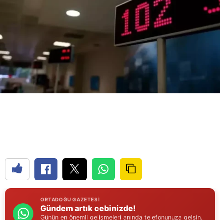
Bilecik
Bingöl
Bitlis
Bolu
Burdur
Bursa
Çanakkale
Çankırı
Çorum
Denizli
ORTADOĞU GAZETESI
Gündem artık cebinizde!
Diyarbakır
Günün en önemli gelişmeleri anında telefonunuza gelsin.