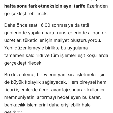
hafta sonu fark etmeksizin aynı tarife
üzerinden
Mersin
gerçekleştirebilecek.
İstanbul
Daha önce saat 16.00 sonrası ya da tatil
İzmir
günlerinde yapılan para transferlerinde alınan ek
Kars
ücretler, tüketiciler için maliyet oluşturuyordu.
Yeni düzenlemeyle birlikte bu uygulama
Kastamonu
tamamen kaldırıldı ve tüm işlemler eşit koşullarda
Kayseri
gerçekleştirilecek.
Kırklareli
Bu düzenleme, bireylerin yanı sıra işletmeler için
Kırşehir
de büyük kolaylık sağlayacak. Hem bireysel hem
ticari işlemlerde ücret avantajı sunarak kullanıcı
Kocaeli
memnuniyetini artırmayı hedefleyen bu karar,
Konya
bankacılık işlemlerini daha erişilebilir hale
Kütahya
getiriyor.