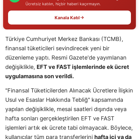
Ücretsiz katılın, hiçbir haberi kaçırmayın.
Edirne
Kanala Katıl
Elazığ
Erzincan
Türkiye Cumhuriyet Merkez Bankası (TCMB),
Erzurum
finansal tüketicileri sevindirecek yeni bir
düzenleme yaptı. Resmi Gazete'de yayımlanan
Eskişehir
değişiklikle,
EFT ve FAST işlemlerinde ek ücret
Gaziantep
uygulamasına son verildi.
Giresun
"Finansal Tüketicilerden Alınacak Ücretlere İlişkin
Gümüşhane
Usul ve Esaslar Hakkında Tebliğ" kapsamında
yapılan değişiklikle, mesai saatleri dışında veya
Hakkari
hafta sonları gerçekleştirilen EFT ve FAST
Hatay
işlemleri artık ek ücrete tabi olmayacak. Böylece,
Isparta
kullanıcılar tüm para transferlerini
hafta içi ya da