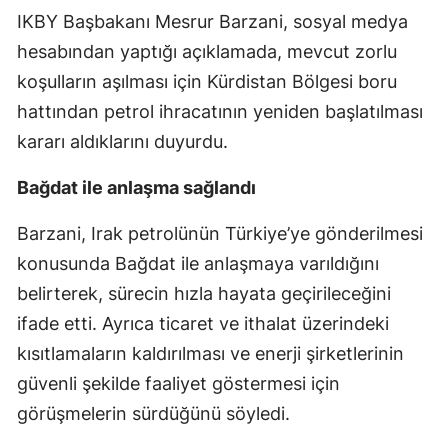
IKBY Başbakanı Mesrur Barzani, sosyal medya
Mersin
hesabından yaptığı açıklamada, mevcut zorlu
İstanbul
koşulların aşılması için Kürdistan Bölgesi boru
İzmir
hattından petrol ihracatının yeniden başlatılması
kararı aldıklarını duyurdu.
Kars
Bağdat ile anlaşma sağlandı
Kastamonu
Kayseri
Barzani, Irak petrolünün Türkiye’ye gönderilmesi
konusunda Bağdat ile anlaşmaya varıldığını
Kırklareli
belirterek, sürecin hızla hayata geçirileceğini
Kırşehir
ifade etti. Ayrıca ticaret ve ithalat üzerindeki
kısıtlamaların kaldırılması ve enerji şirketlerinin
Kocaeli
güvenli şekilde faaliyet göstermesi için
Konya
görüşmelerin sürdüğünü söyledi.
Kütahya