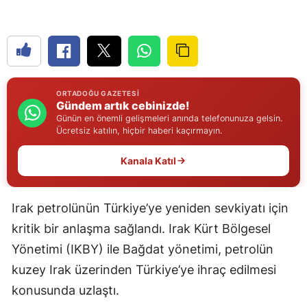
Edirne
Elazığ
Erzincan
ORTADOĞU GAZETESI
Erzurum
Gündem artık cebinizde!
Günün en önemli gelişmeleri anında telefonunuza gelsin.
Eskişehir
Ücretsiz katılın, hiçbir haberi kaçırmayın.
Gaziantep
Kanala Katıl
Giresun
Irak petrolünün Türkiye’ye yeniden sevkiyatı için
Gümüşhane
kritik bir anlaşma sağlandı. Irak Kürt Bölgesel
Hakkari
Yönetimi (IKBY) ile Bağdat yönetimi, petrolün
kuzey Irak üzerinden Türkiye’ye ihraç edilmesi
Hatay
konusunda uzlaştı.
Isparta