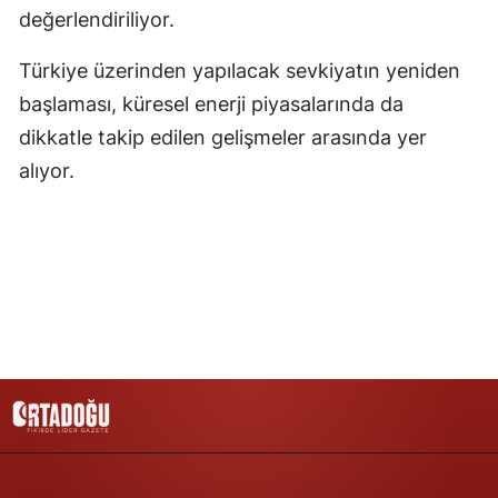
değerlendiriliyor.
Samsun
Türkiye üzerinden yapılacak sevkiyatın yeniden
Siirt
başlaması, küresel enerji piyasalarında da
Sinop
dikkatle takip edilen gelişmeler arasında yer
alıyor.
Sivas
Tekirdağ
Tokat
Trabzon
Tunceli
Şanlıurfa
Uşak
Van