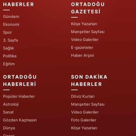
HABERLER
ORTADOĞU
Yozgat
GAZETESI
Gündem
Zonguldak
Köşe Yazarları
Ekonomi
Manşetler Sayfası
Spor
Aksaray
Video Galeriler
3. Sayfa
E-gazeteler
Bayburt
Sağlık
Haber Arşivi
Politika
Karaman
Eğitim
Kırıkkale
ORTADOĞU
SON DAKIKA
HABERLERI
HABERLER
Batman
Popüler Haberler
Döviz Kurları
Şırnak
Astroloji
Manşetler Sayfası
Bartın
Sanat
Video Galeriler
Gözden Kaçmasın
Foto Galeriler
Ardahan
Dünya
Köşe Yazarları
Iğdır
Genel