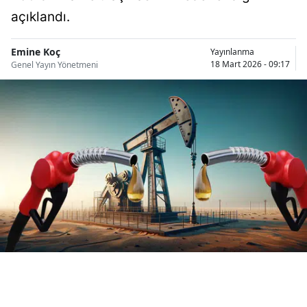
Bilecik
açıklandı.
Bingöl
Emine Koç
Yayınlanma
18 Mart 2026 - 09:17
Genel Yayın Yönetmeni
Bitlis
Bolu
Burdur
Bursa
Çanakkale
Çankırı
Çorum
Denizli
Diyarbakır