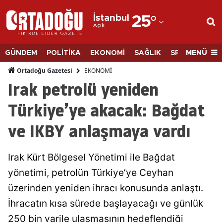
İstanbul
25
°
Açık
Adana
Adıyaman
MENÜ
GÜNDEM
POLİTİKA
EKONOMİ
SAĞLIK
SPOR
BİLİM
Afyonkarahisar
EKONOMİ
Ortadoğu Gazetesi
Irak petrolü yeniden
Ağrı
Türkiye’ye akacak: Bağdat
Amasya
ve IKBY anlaşmaya vardı
Ankara
Antalya
Irak Kürt Bölgesel Yönetimi ile Bağdat
Artvin
yönetimi, petrolün Türkiye’ye Ceyhan
üzerinden yeniden ihracı konusunda anlaştı.
Aydın
İhracatın kısa sürede başlayacağı ve günlük
Balıkesir
250 bin varile ulaşmasının hedeflendiği