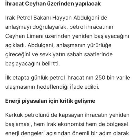
İhracat Ceyhan üzerinden yapılacak
Malatya
Irak Petrol Bakanı Hayyan Abdulgani de
Manisa
anlaşmayı doğrulayarak, petrol ihracatının
Kahramanmaraş
Ceyhan Limanı üzerinden yeniden başlayacağını
açıkladı. Abdulgani, anlaşmanın yürürlüğe
Mardin
gireceğini ve sevkiyatın sabah saatlerinde
Muğla
başlayacağını belirtti.
Muş
İlk etapta günlük petrol ihracatının 250 bin varile
Nevşehir
ulaşmasının hedeflendiği ifade edildi.
Niğde
Enerji piyasaları için kritik gelişme
Ordu
Kerkük petrolünü de kapsayan ihracatın yeniden
Rize
başlaması, hem Irak ekonomisi hem de bölgesel
enerji dengeleri açısından önemli bir adım olarak
Sakarya