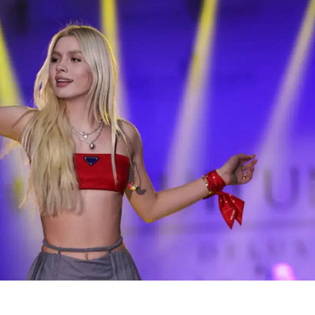
Bilecik
Bingöl
Bitlis
Bolu
Dünyanın en iyi
LGS 1. nakil
Burdur
üniversiteleri
sonuçları n
hangileri,
zaman
Bursa
Türkiye'den kaç
açıklanacak
Çanakkale
ün...
başvuruda s
Çankırı
Çorum
Denizli
Diyarbakır