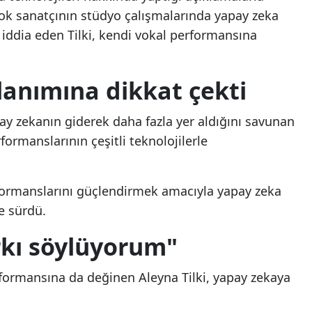
çok sanatçının stüdyo çalışmalarında yapay zeka
Mersin
ı iddia eden Tilki, kendi vokal performansına
İstanbul
İzmir
lanımına dikkat çekti
Kars
ay zekanın giderek daha fazla yer aldığını savunan
Kastamonu
rformanslarının çeşitli teknolojilerle
Kayseri
erformanslarını güçlendirmek amacıyla yapay zeka
Kırklareli
e sürdü.
Kırşehir
rkı söylüyorum"
Kocaeli
formansına da değinen Aleyna Tilki, yapay zekaya
Konya
Kütahya
LGS 2. nakil başvuruları
LGS 2. nakil başvurula