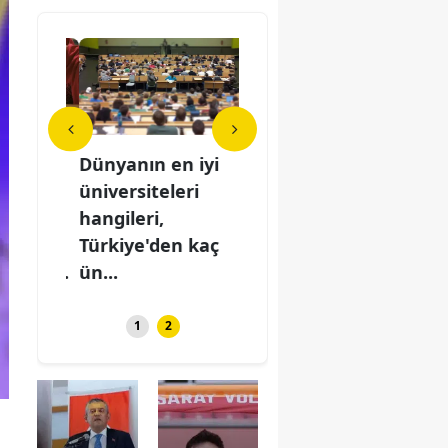
Dünyanın en iyi
LGS 1. nakil
Dün
e
üniversiteleri
sonuçları ne
üniv
hangileri,
zaman
hang
,
Türkiye'den kaç
açıklanacak,
Tür
on g...
ün...
başvuruda son g...
ün..
1
2