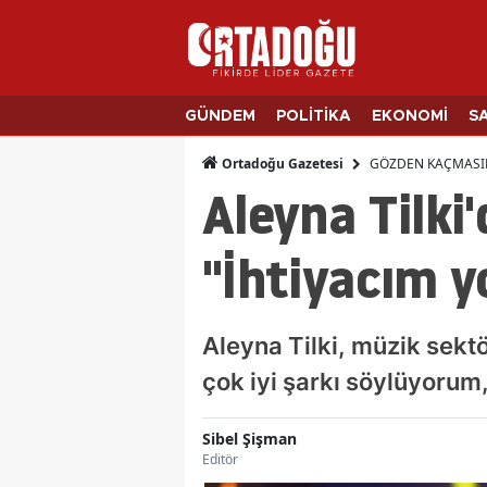
GÜNDEM
POLİTİKA
EKONOMİ
S
GÖZDEN KAÇMASI
Ortadoğu Gazetesi
Aleyna Tilki
"İhtiyacım y
Aleyna Tilki, müzik sekt
çok iyi şarkı söylüyorum
Sibel Şişman
Editör