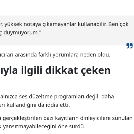
ne zaman başlayacak,
ne zaman başlayacak
Malatya
sonuçlar hangi gün belli
sonuçlar hangi gün bel
olacak? Takvimde kritik
olacak? Takvimde krit
Manisa
r, yüksek notaya çıkamayanlar kullanabilir. Ben çok
tarihler
tarihler
yaç duymuyorum."
Kahramanmaraş
Mardin
ıcıları arasında farklı yorumlara neden oldu.
Muğla
yla ilgili dikkat çeken
Muş
Nevşehir
Niğde
 yalnızca ses düzeltme programları değil, daha
ri kullandığını da iddia etti.
Ordu
gerçekleştirilen bazı kayıtların dinleyicilere sunulan
Rize
k yansıtmayabileceğini öne sürdü.
Sakarya