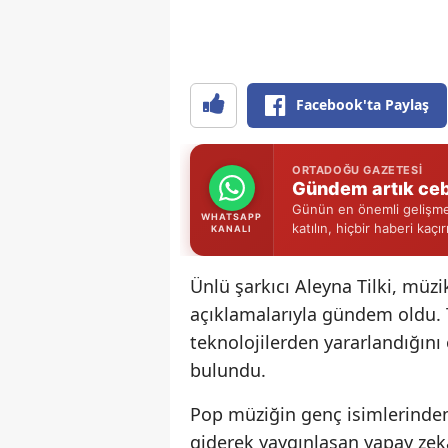
Facebook'ta Paylaş
ORTADOĞU GAZETESI
Gündem artık ceb
Günün en önemli gelişmel
WHATSAPP
katılın, hiçbir haberi kaçı
KANALI
Ünlü şarkıcı Aleyna Tilki, müz
açıklamalarıyla gündem oldu. T
teknolojilerden yararlandığın
bulundu.
Pop müziğin genç isimlerinde
giderek yaygınlaşan yapay zeka