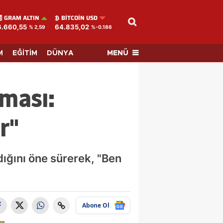
GRAM ALTIN
BITCOIN USD
6.660,55
64.835,02
% 2,59
%-0.186
MENÜ
M
EĞİTİM
DÜNYA
şması:
r"
dığını öne sürerek, "Ben
Abone Ol