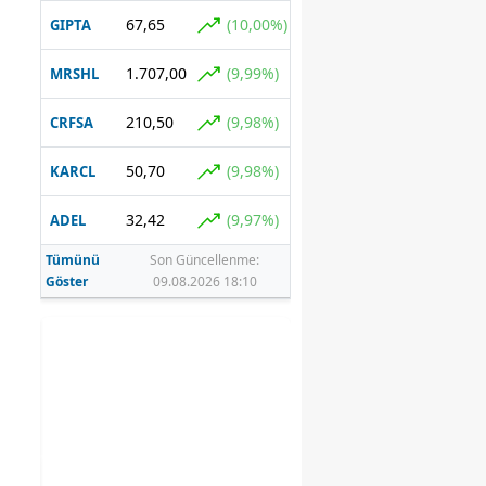
açıklandı
67,65
(10,00%)
GIPTA
1.707,00
(9,99%)
MRSHL
210,50
(9,98%)
CRFSA
50,70
(9,98%)
KARCL
32,42
(9,97%)
ADEL
Tümünü
Son Güncellenme:
Göster
09.08.2026 18:10
rı