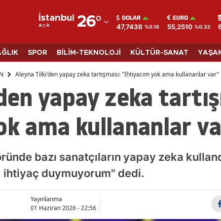
DOLAR
EURO
İstanbul
26
°
47,7436
55,2510
Açık
%0.18
%0.32
Adana
Adıyaman
AĞLIK
SPOR
BİLİM-TEKNOLOJİ
KÜLTÜR-SANAT
YAŞA
Afyonkarahisar
N
Aleyna Tilki'den yapay zeka tartışması: "İhtiyacım yok ama kullananlar var"
'den yapay zeka tartı
Ağrı
Amasya
ok ama kullananlar va
Ankara
Antalya
öründe bazı sanatçıların yapay zeka kullan
Artvin
, ihtiyaç duymuyorum" dedi.
Aydın
Yayınlanma
01 Haziran 2026 - 22:56
Balıkesir