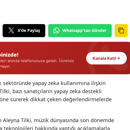
Edirne
Elazığ
X'de Paylaş
Whatsapp'tan Gönder
Erzincan
Erzurum
inizde!
Eskişehir
Kanala Katıl
eri anında telefonunuza gelsin. Ücretsiz
Gaziantep
rmayın.
Giresun
ik sektöründe yapay zeka kullanımına ilişkin
Gümüşhane
ilki, bazı sanatçıların yapay zeka destekli
ı öne sürerek dikkat çeken değerlendirmelerde
Hakkari
Hatay
n Aleyna Tilki, müzik dünyasında son dönemde
Isparta
 teknolojileri hakkında yaptığı açıklamalarla