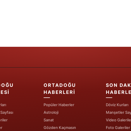
Samsun
Siirt
Sinop
Sivas
Tekirdağ
Tokat
Trabzon
DOĞU
ORTADOĞU
SON DAK
ESI
HABERLERI
HABERL
Tunceli
ları
Popüler Haberler
Döviz Kurları
Şanlıurfa
 Sayfası
Astroloji
Manşetler Say
Uşak
riler
Sanat
Video Galerile
er
Gözden Kaçmasın
Foto Galeriler
Van