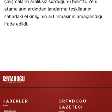
çalışmaların aralıksız sürdüğünü belirtti. Yeni
atamaların ardından jandarma teşkilatının
Yozgat
sahadaki etkinliğinin artırılmasının amaçlandığı
Zonguldak
ifade edildi.
Aksaray
Bayburt
Karaman
Kırıkkale
Batman
Şırnak
Bartın
HABERLER
ORTADOĞU
Ardahan
GAZETESI
Gündem
Iğdır