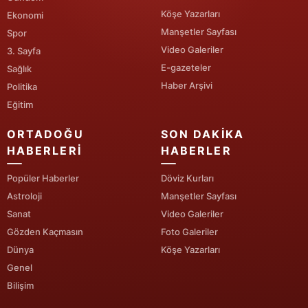
Köşe Yazarları
Ekonomi
Yalova
Manşetler Sayfası
Spor
Video Galeriler
3. Sayfa
Karabük
E-gazeteler
Sağlık
Kilis
Haber Arşivi
Politika
Eğitim
Osmaniye
ORTADOĞU
SON DAKIKA
Düzce
HABERLERI
HABERLER
Popüler Haberler
Döviz Kurları
Astroloji
Manşetler Sayfası
Sanat
Video Galeriler
Gözden Kaçmasın
Foto Galeriler
Dünya
Köşe Yazarları
Genel
Bilişim