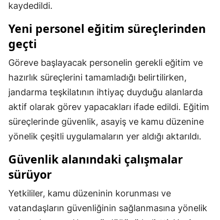
kaydedildi.
Samsun
Yeni personel eğitim süreçlerinden
Siirt
geçti
Sinop
Göreve başlayacak personelin gerekli eğitim ve
Sivas
hazırlık süreçlerini tamamladığı belirtilirken,
jandarma teşkilatının ihtiyaç duyduğu alanlarda
Tekirdağ
aktif olarak görev yapacakları ifade edildi. Eğitim
Tokat
süreçlerinde güvenlik, asayiş ve kamu düzenine
yönelik çeşitli uygulamaların yer aldığı aktarıldı.
Trabzon
Güvenlik alanındaki çalışmalar
Tunceli
sürüyor
Şanlıurfa
Yetkililer, kamu düzeninin korunması ve
Uşak
vatandaşların güvenliğinin sağlanmasına yönelik
Van