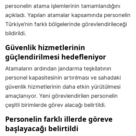
personelin atama işlemlerinin tamamlandığını
Mersin
açıkladı. Yapılan atamalar kapsamında personelin
İstanbul
Türkiye’nin farklı bölgelerinde görevlendirileceği
bildirildi.
İzmir
Güvenlik hizmetlerinin
Kars
güçlendirilmesi hedefleniyor
Kastamonu
Atamaların ardından jandarma teşkilatının
Kayseri
personel kapasitesinin artırılması ve sahadaki
Kırklareli
güvenlik hizmetlerinin daha etkin yürütülmesi
Kırşehir
amaçlanıyor. Yeni görevlendirilen personelin
çeşitli birimlerde görev alacağı belirtildi.
Kocaeli
Personelin farklı illerde göreve
Konya
başlayacağı belirtildi
Kütahya