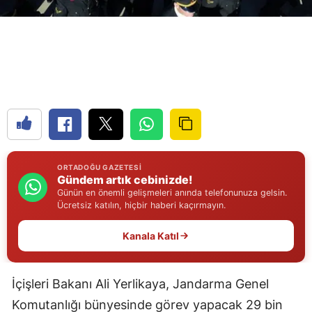
Edirne
Elazığ
Erzincan
Erzurum
Eskişehir
Gaziantep
ORTADOĞU GAZETESI
Gündem artık cebinizde!
Giresun
Günün en önemli gelişmeleri anında telefonunuza gelsin.
Ücretsiz katılın, hiçbir haberi kaçırmayın.
Gümüşhane
Kanala Katıl
Hakkari
Hatay
İçişleri Bakanı Ali Yerlikaya, Jandarma Genel
Isparta
Komutanlığı bünyesinde görev yapacak 29 bin