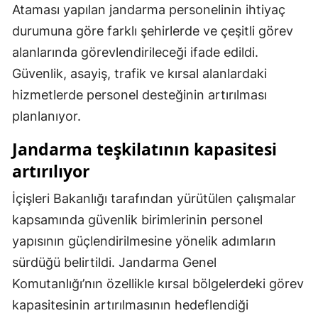
Ataması yapılan jandarma personelinin ihtiyaç
Malatya
durumuna göre farklı şehirlerde ve çeşitli görev
Manisa
alanlarında görevlendirileceği ifade edildi.
Güvenlik, asayiş, trafik ve kırsal alanlardaki
Kahramanmaraş
hizmetlerde personel desteğinin artırılması
Mardin
planlanıyor.
Muğla
Jandarma teşkilatının kapasitesi
artırılıyor
Muş
Nevşehir
İçişleri Bakanlığı tarafından yürütülen çalışmalar
kapsamında güvenlik birimlerinin personel
Niğde
yapısının güçlendirilmesine yönelik adımların
Ordu
sürdüğü belirtildi. Jandarma Genel
Komutanlığı’nın özellikle kırsal bölgelerdeki görev
Rize
kapasitesinin artırılmasının hedeflendiği
Sakarya