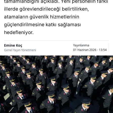
tamamlandığını açıkladı. Yeni personelin farklı
Bilecik
illerde görevlendirileceği belirtilirken,
Bingöl
atamaların güvenlik hizmetlerinin
güçlendirilmesine katkı sağlaması
Bitlis
hedefleniyor.
Bolu
Emine Koç
Yayınlanma
Burdur
01 Haziran 2026 - 13:54
Genel Yayın Yönetmeni
Bursa
Çanakkale
Çankırı
Çorum
Denizli
Diyarbakır