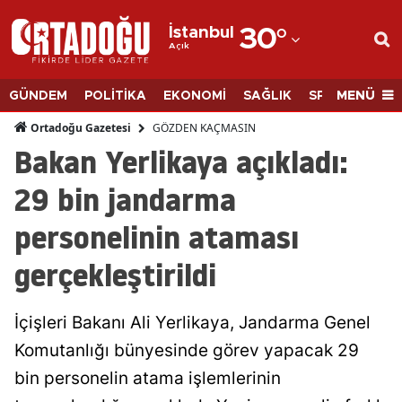
İstanbul
30
°
Açık
Adana
Adıyaman
MENÜ
GÜNDEM
POLİTİKA
EKONOMİ
SAĞLIK
SPOR
BİLİM
Afyonkarahisar
GÖZDEN KAÇMASIN
Ortadoğu Gazetesi
Bakan Yerlikaya açıkladı:
Ağrı
29 bin jandarma
Amasya
personelinin ataması
Ankara
gerçekleştirildi
Antalya
Artvin
İçişleri Bakanı Ali Yerlikaya, Jandarma Genel
Aydın
Komutanlığı bünyesinde görev yapacak 29
bin personelin atama işlemlerinin
Balıkesir