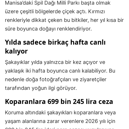
Manisa’daki Spil Dağı Milli Parkı başta olmak
Mersin
üzere çeşitli bölgelerde çiçek açtı. Kırmızı
İstanbul
renkleriyle dikkat çeken bu bitkiler, her yıl kısa bir
süre boyunca doğayı renklendiriyor.
İzmir
Yılda sadece birkaç hafta canlı
Kars
kalıyor
Kastamonu
Şakayıklar yılda yalnızca bir kez açıyor ve
Kayseri
yaklaşık iki hafta boyunca canlı kalabiliyor. Bu
Kırklareli
nedenle doğa fotoğrafçıları ve ziyaretçiler
tarafından yoğun ilgi görüyor.
Kırşehir
Koparanlara 699 bin 245 lira ceza
Kocaeli
Koruma altındaki şakayıkları koparanlara veya
Konya
yaşam alanlarına zarar verenlere 2026 yılı için
Kütahya