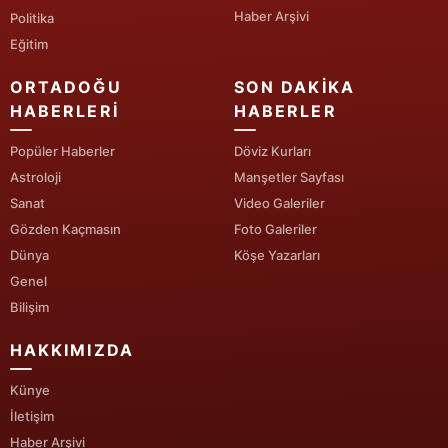
Haber Arşivi
Politika
Yalova
Eğitim
Karabük
ORTADOĞU
SON DAKIKA
HABERLERI
HABERLER
Kilis
Popüler Haberler
Döviz Kurları
Osmaniye
Astroloji
Manşetler Sayfası
Düzce
Sanat
Video Galeriler
Gözden Kaçmasın
Foto Galeriler
Dünya
Köşe Yazarları
Genel
Bilişim
HAKKIMIZDA
Künye
İletişim
Haber Arşivi