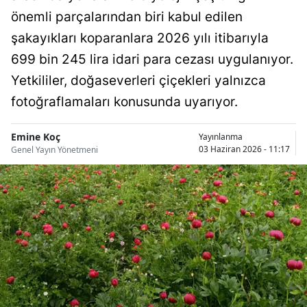
Bilecik
önemli parçalarından biri kabul edilen
şakayıkları koparanlara 2026 yılı itibarıyla
Bingöl
699 bin 245 lira idari para cezası uygulanıyor.
Bitlis
Yetkililer, doğaseverleri çiçekleri yalnızca
Bolu
fotoğraflamaları konusunda uyarıyor.
Burdur
Emine Koç
Yayınlanma
03 Haziran 2026 - 11:17
Genel Yayın Yönetmeni
Bursa
Çanakkale
Çankırı
Çorum
Denizli
Diyarbakır