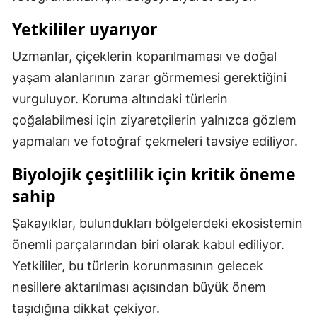
Samsun
Yetkililer uyarıyor
Siirt
Uzmanlar, çiçeklerin koparılmaması ve doğal
yaşam alanlarının zarar görmemesi gerektiğini
Sinop
vurguluyor. Koruma altındaki türlerin
Sivas
çoğalabilmesi için ziyaretçilerin yalnızca gözlem
Tekirdağ
yapmaları ve fotoğraf çekmeleri tavsiye ediliyor.
Tokat
Biyolojik çeşitlilik için kritik öneme
sahip
Trabzon
Şakayıklar, bulundukları bölgelerdeki ekosistemin
Tunceli
önemli parçalarından biri olarak kabul ediliyor.
Şanlıurfa
Yetkililer, bu türlerin korunmasının gelecek
Uşak
nesillere aktarılması açısından büyük önem
taşıdığına dikkat çekiyor.
Van