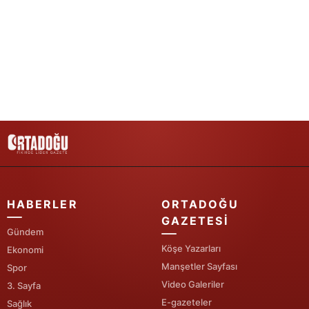
Yozgat
Zonguldak
Aksaray
Bayburt
Karaman
Kırıkkale
Batman
HABERLER
ORTADOĞU
GAZETESI
Şırnak
Gündem
Köşe Yazarları
Ekonomi
Bartın
Manşetler Sayfası
Spor
Ardahan
Video Galeriler
3. Sayfa
E-gazeteler
Sağlık
Iğdır