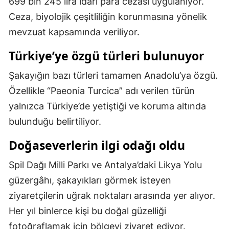
699 bin 245 lira idari para cezası uygulanıyor.
Malatya
Ceza, biyolojik çeşitliliğin korunmasına yönelik
mevzuat kapsamında veriliyor.
Manisa
Türkiye’ye özgü türleri bulunuyor
Kahramanmaraş
Şakayığın bazı türleri tamamen Anadolu’ya özgü.
Mardin
Özellikle “Paeonia Turcica” adı verilen türün
Muğla
yalnızca Türkiye’de yetiştiği ve koruma altında
Muş
bulunduğu belirtiliyor.
Nevşehir
Doğaseverlerin ilgi odağı oldu
Niğde
Spil Dağı Milli Parkı ve Antalya’daki Likya Yolu
güzergâhı, şakayıkları görmek isteyen
Ordu
ziyaretçilerin uğrak noktaları arasında yer alıyor.
Rize
Her yıl binlerce kişi bu doğal güzelliği
Sakarya
fotoğraflamak için bölgeyi ziyaret ediyor.