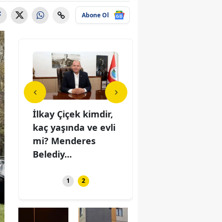
Abone Ol
ek
İlkay Çiçek kimdir,
Bakan Gürlek
İlka
Hakim ve
kaç yaşında ve evli
açıkladı: "Hakim ve
kaç 
ira
mi? Menderes
savcıların kira
mi?
...
Belediy...
sorununu çö...
Bele
1
2