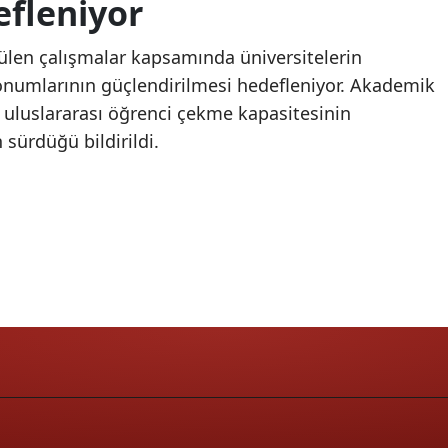
efleniyor
Samsun
len çalışmalar kapsamında üniversitelerin
Siirt
konumlarının güçlendirilmesi hedefleniyor. Akademik
ve uluslararası öğrenci çekme kapasitesinin
Sinop
 sürdüğü bildirildi.
Sivas
Tekirdağ
Tokat
Trabzon
Tunceli
Şanlıurfa
Uşak
Van