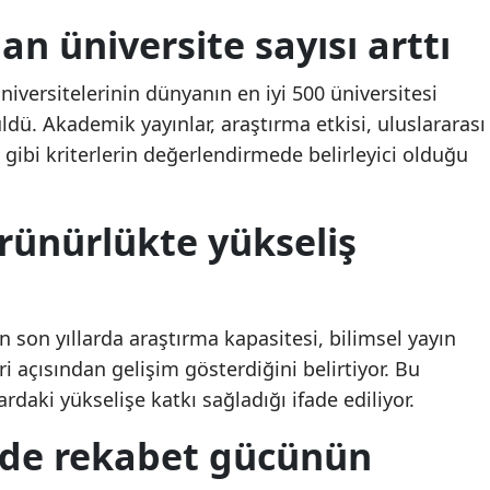
lan üniversite sayısı arttı
Malatya
LGS 1. nakil sonuçları ne
LGS 1. nakil sonuçları 
zaman açıklanacak,
zaman açıklanacak,
Manisa
başvuruda son gün hangi
başvuruda son gün ha
niversitelerinin dünyanın en iyi 500 üniversitesi
tarih? MEB takvimi
tarih? MEB takvimi
ldü. Akademik yayınlar, araştırma etkisi, uluslararası
Kahramanmaraş
netleştirdi
netleştirdi
ı gibi kriterlerin değerlendirmede belirleyici olduğu
Mardin
Muğla
rünürlükte yükseliş
Muş
Nevşehir
n son yıllarda araştırma kapasitesi, bilimsel yayın
Niğde
leri açısından gelişim gösterdiğini belirtiyor. Bu
Ordu
rdaki yükselişe katkı sağladığı ifade ediliyor.
Rize
de rekabet gücünün
Sakarya