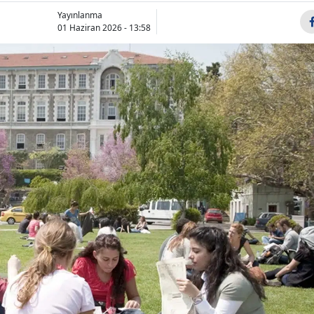
Bilecik
Yayınlanma
01 Haziran 2026 - 13:58
Bingöl
Bitlis
Bolu
Burdur
Bursa
İlkay Çiçek kimdir,
Bakan Gürl
kaç yaşında ve evli
açıkladı: "
Çanakkale
mi? Menderes
savcıların k
Çankırı
Belediy...
sorununu çö
Çorum
Denizli
Diyarbakır