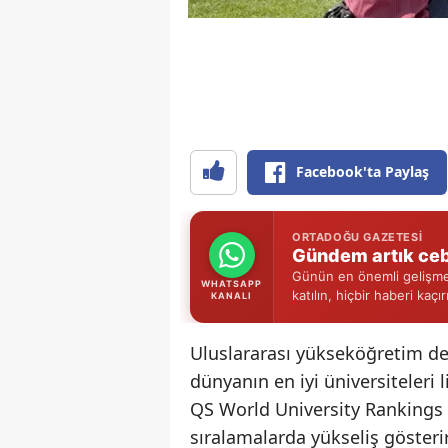
Facebook'ta Paylaş
ORTADOĞU GAZETESI
Gündem artık ceb
Günün en önemli gelişmel
WHATSAPP
katılın, hiçbir haberi kaçı
KANALI
Uluslararası yükseköğretim de
dünyanın en iyi üniversiteleri l
QS World University Rankings 2
sıralamalarda yükseliş gösteri