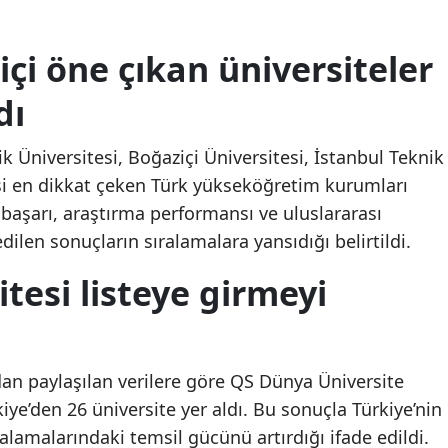
Mersin
çi öne çıkan üniversiteler
İstanbul
dı
İzmir
Kars
 Üniversitesi, Boğaziçi Üniversitesi, İstanbul Teknik
esi en dikkat çeken Türk yükseköğretim kurumları
Kastamonu
başarı, araştırma performansı ve uluslararası
Kayseri
dilen sonuçların sıralamalara yansıdığı belirtildi.
Kırklareli
itesi listeye girmeyi
Kırşehir
Kocaeli
an paylaşılan verilere göre QS Dünya Üniversite
Konya
iye’den 26 üniversite yer aldı. Bu sonuçla Türkiye’nin
alamalarındaki temsil gücünü artırdığı ifade edildi.
Kütahya