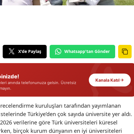
Edirne
Elazığ
Erzincan
Erzurum
X'de Paylaş
Whatsapp'tan Gönder
Eskişehir
Gaziantep
inizde!
Kanala Katıl
Giresun
eri anında telefonunuza gelsin. Ücretsiz
rmayın.
Gümüşhane
recelendirme kuruluşları tarafından yayımlanan
Hakkari
istelerinde Türkiye’den çok sayıda üniversite yer aldı.
Hatay
026 verilerine göre Türk üniversiteleri küresel
Isparta
rken, birçok kurum dünyanın en iyi üniversiteleri