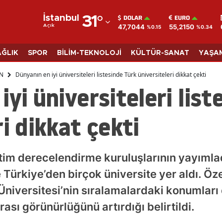
DOLAR
EURO
İstanbul
31
°
47,7044
55,2150
Açık
%0.15
%0.34
Adana
Adıyaman
AĞLIK
SPOR
BİLİM-TEKNOLOJİ
KÜLTÜR-SANAT
YAŞA
Afyonkarahisar
N
Dünyanın en iyi üniversiteleri listesinde Türk üniversiteleri dikkat çekti
iyi üniversiteleri list
Ağrı
Amasya
i dikkat çekti
Ankara
Antalya
im derecelendirme kuruluşlarının yayımlad
Artvin
de Türkiye’den birçok üniversite yer aldı. Ö
 Üniversitesi’nin sıralamalardaki konumları
Aydın
rası görünürlüğünü artırdığı belirtildi.
Balıkesir