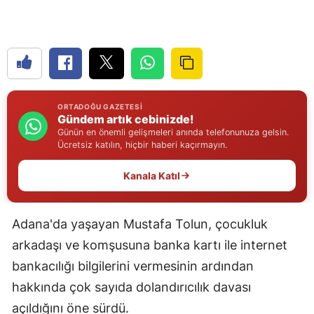
Edirne
Elazığ
Erzincan
Erzurum
ORTADOĞU GAZETESI
Gündem artık cebinizde!
Eskişehir
Günün en önemli gelişmeleri anında telefonunuza gelsin.
Ücretsiz katılın, hiçbir haberi kaçırmayın.
Gaziantep
Kanala Katıl
Giresun
Gümüşhane
Adana'da yaşayan Mustafa Tolun, çocukluk
arkadaşı ve komşusuna banka kartı ile internet
Hakkari
bankacılığı bilgilerini vermesinin ardından
Hatay
hakkında çok sayıda dolandırıcılık davası
Isparta
açıldığını öne sürdü.