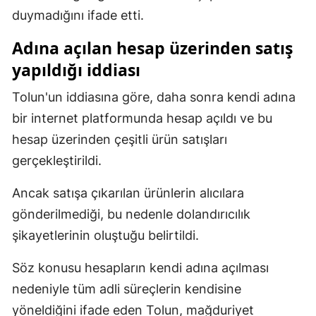
duymadığını ifade etti.
Malatya
Adına açılan hesap üzerinden satış
Manisa
yapıldığı iddiası
Kahramanmaraş
Tolun'un iddiasına göre, daha sonra kendi adına
Mardin
bir internet platformunda hesap açıldı ve bu
Muğla
hesap üzerinden çeşitli ürün satışları
gerçekleştirildi.
Muş
Ancak satışa çıkarılan ürünlerin alıcılara
Nevşehir
gönderilmediği, bu nedenle dolandırıcılık
Niğde
şikayetlerinin oluştuğu belirtildi.
Ordu
Söz konusu hesapların kendi adına açılması
Rize
nedeniyle tüm adli süreçlerin kendisine
yöneldiğini ifade eden Tolun, mağduriyet
Sakarya