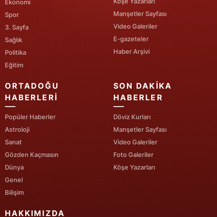
Köşe Yazarları
Ekonomi
Manşetler Sayfası
Spor
Video Galeriler
3. Sayfa
E-gazeteler
Sağlık
Haber Arşivi
Politika
Eğitim
ORTADOĞU
SON DAKIKA
HABERLERI
HABERLER
Popüler Haberler
Döviz Kurları
Astroloji
Manşetler Sayfası
Sanat
Video Galeriler
Gözden Kaçmasın
Foto Galeriler
Dünya
Köşe Yazarları
Genel
Bilişim
HAKKIMIZDA