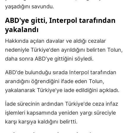
yaşadığını savundu.
Samsun
ABD'ye gitti, Interpol tarafından
Siirt
yakalandı
Sinop
Hakkında açılan davalar ve aldığı cezalar
Sivas
nedeniyle Türkiye'den ayrıldığını belirten Tolun,
daha sonra ABD'ye gittiğini söyledi.
Tekirdağ
Tokat
ABD'de bulunduğu sırada Interpol tarafından
arandığını öğrendiğini ifade eden Tolun,
Trabzon
yakalanarak Türkiye'ye iade edildiğini açıkladı.
Tunceli
İade sürecinin ardından Türkiye'de ceza infaz
Şanlıurfa
işlemleri kapsamında yeniden yargı süreciyle
Uşak
karşı karşıya kaldığını belirtti.
Van