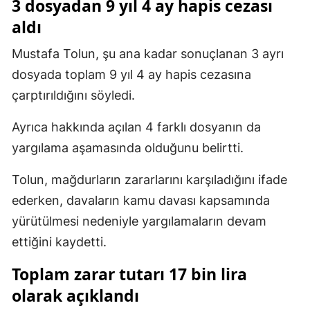
3 dosyadan 9 yıl 4 ay hapis cezası
aldı
Yozgat
Mustafa Tolun, şu ana kadar sonuçlanan 3 ayrı
Zonguldak
dosyada toplam 9 yıl 4 ay hapis cezasına
Aksaray
çarptırıldığını söyledi.
Bayburt
Ayrıca hakkında açılan 4 farklı dosyanın da
Karaman
yargılama aşamasında olduğunu belirtti.
Kırıkkale
Tolun, mağdurların zararlarını karşıladığını ifade
Batman
ederken, davaların kamu davası kapsamında
yürütülmesi nedeniyle yargılamaların devam
Şırnak
ettiğini kaydetti.
Bartın
Toplam zarar tutarı 17 bin lira
Ardahan
olarak açıklandı
Iğdır