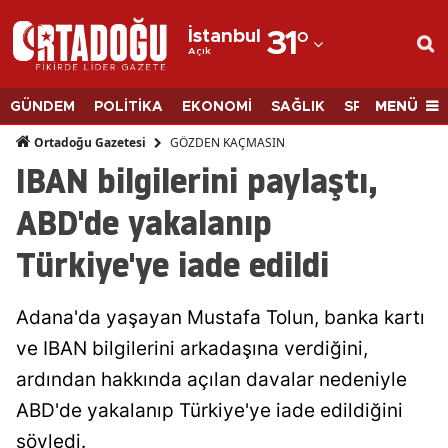
İstanbul
31
°
Açık
Adana
Adıyaman
MENÜ
GÜNDEM
POLİTİKA
EKONOMİ
SAĞLIK
SPOR
BİLİM
Afyonkarahisar
GÖZDEN KAÇMASIN
Ortadoğu Gazetesi
IBAN bilgilerini paylaştı,
Ağrı
ABD'de yakalanıp
Amasya
Türkiye'ye iade edildi
Ankara
Antalya
Adana'da yaşayan Mustafa Tolun, banka kartı
Artvin
ve IBAN bilgilerini arkadaşına verdiğini,
ardından hakkında açılan davalar nedeniyle
Aydın
ABD'de yakalanıp Türkiye'ye iade edildiğini
Balıkesir
söyledi.