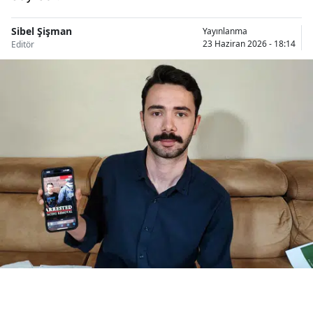
Bilecik
Sibel Şişman
Yayınlanma
Bingöl
23 Haziran 2026 - 18:14
Editör
Bitlis
Bolu
Burdur
Bursa
Çanakkale
Çankırı
Çorum
Denizli
Diyarbakır