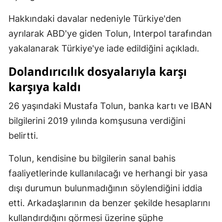
Mersin
Hakkındaki davalar nedeniyle Türkiye'den
ayrılarak ABD'ye giden Tolun, Interpol tarafından
İstanbul
yakalanarak Türkiye'ye iade edildiğini açıkladı.
İzmir
Dolandırıcılık dosyalarıyla karşı
Kars
karşıya kaldı
Kastamonu
26 yaşındaki Mustafa Tolun, banka kartı ve IBAN
Kayseri
bilgilerini 2019 yılında komşusuna verdiğini
belirtti.
Kırklareli
Kırşehir
Tolun, kendisine bu bilgilerin sanal bahis
faaliyetlerinde kullanılacağı ve herhangi bir yasa
Kocaeli
dışı durumun bulunmadığının söylendiğini iddia
Konya
etti. Arkadaşlarının da benzer şekilde hesaplarını
Kütahya
kullandırdığını görmesi üzerine şüphe