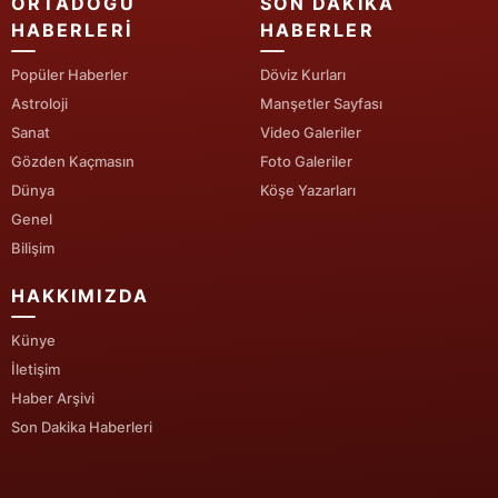
ORTADOĞU
SON DAKIKA
HABERLERI
HABERLER
Yozgat
Popüler Haberler
Döviz Kurları
Zonguldak
Astroloji
Manşetler Sayfası
Aksaray
Sanat
Video Galeriler
Gözden Kaçmasın
Foto Galeriler
Bayburt
Dünya
Köşe Yazarları
Genel
Karaman
Bilişim
Kırıkkale
HAKKIMIZDA
Batman
Künye
Şırnak
İletişim
Haber Arşivi
Bartın
Son Dakika Haberleri
Ardahan
Iğdır