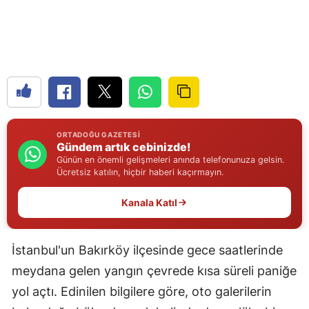
Edirne
Elazığ
Erzincan
Erzurum
Eskişehir
ORTADOĞU GAZETESI
Gündem artık cebinizde!
Gaziantep
Günün en önemli gelişmeleri anında telefonunuza gelsin.
Ücretsiz katılın, hiçbir haberi kaçırmayın.
Giresun
Kanala Katıl
Gümüşhane
Hakkari
İstanbul'un Bakırköy ilçesinde gece saatlerinde
meydana gelen yangın çevrede kısa süreli paniğe
Hatay
yol açtı. Edinilen bilgilere göre, oto galerilerin
Isparta