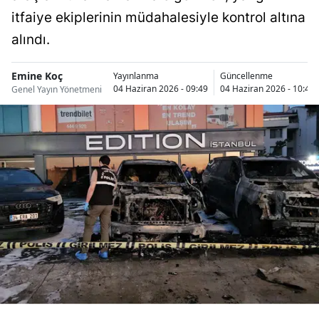
Bilecik
itfaiye ekiplerinin müdahalesiyle kontrol altına
alındı.
Bingöl
Bitlis
Emine Koç
Yayınlanma
Güncellenme
04 Haziran 2026 - 09:49
04 Haziran 2026 - 10:49
Genel Yayın Yönetmeni
Bolu
Burdur
Bursa
Çanakkale
Çankırı
Çorum
Denizli
Diyarbakır