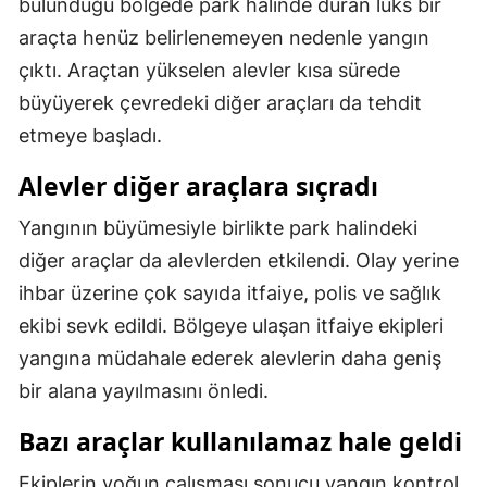
bulunduğu bölgede park halinde duran lüks bir
Mersin
araçta henüz belirlenemeyen nedenle yangın
çıktı. Araçtan yükselen alevler kısa sürede
İstanbul
büyüyerek çevredeki diğer araçları da tehdit
İzmir
etmeye başladı.
Kars
Alevler diğer araçlara sıçradı
Kastamonu
Yangının büyümesiyle birlikte park halindeki
Kayseri
diğer araçlar da alevlerden etkilendi. Olay yerine
ihbar üzerine çok sayıda itfaiye, polis ve sağlık
Kırklareli
ekibi sevk edildi. Bölgeye ulaşan itfaiye ekipleri
Kırşehir
yangına müdahale ederek alevlerin daha geniş
Kocaeli
bir alana yayılmasını önledi.
Konya
Bazı araçlar kullanılamaz hale geldi
Kütahya
Ekiplerin yoğun çalışması sonucu yangın kontrol