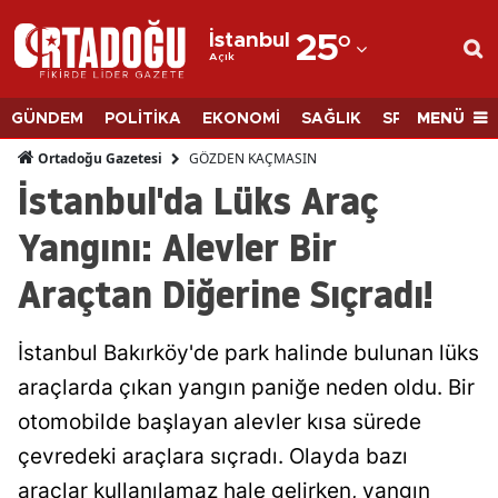
İstanbul
25
°
Açık
Adana
Adıyaman
MENÜ
GÜNDEM
POLİTİKA
EKONOMİ
SAĞLIK
SPOR
BİLİM
Afyonkarahisar
GÖZDEN KAÇMASIN
Ortadoğu Gazetesi
İstanbul'da Lüks Araç
Ağrı
Yangını: Alevler Bir
Amasya
Araçtan Diğerine Sıçradı!
Ankara
Antalya
İstanbul Bakırköy'de park halinde bulunan lüks
Artvin
araçlarda çıkan yangın paniğe neden oldu. Bir
otomobilde başlayan alevler kısa sürede
Aydın
çevredeki araçlara sıçradı. Olayda bazı
Balıkesir
araçlar kullanılamaz hale gelirken, yangın