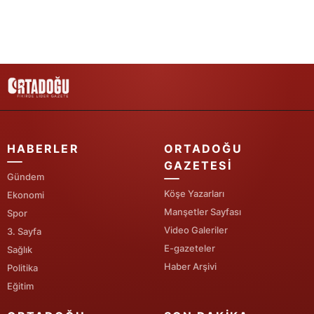
Samsun
Siirt
Sinop
Sivas
Tekirdağ
HABERLER
ORTADOĞU
GAZETESI
Tokat
Gündem
Köşe Yazarları
Trabzon
Ekonomi
Manşetler Sayfası
Spor
Tunceli
Video Galeriler
3. Sayfa
E-gazeteler
Sağlık
Şanlıurfa
Haber Arşivi
Politika
Uşak
Eğitim
Van