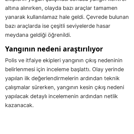
altına alınırken, olayda bazı araçlar tamamen
Malatya
yanarak kullanılamaz hale geldi. Çevrede bulunan
Manisa
bazı araçlarda ise çeşitli seviyelerde hasar
Kahramanmaraş
meydana geldiği öğrenildi.
Mardin
Yangının nedeni araştırılıyor
Muğla
Polis ve itfaiye ekipleri yangının çıkış nedeninin
belirlenmesi için inceleme başlattı. Olay yerinde
Muş
yapılan ilk değerlendirmelerin ardından teknik
Nevşehir
çalışmalar sürerken, yangının kesin çıkış nedeni
Niğde
yapılacak detaylı incelemenin ardından netlik
kazanacak.
Ordu
Rize
Sakarya