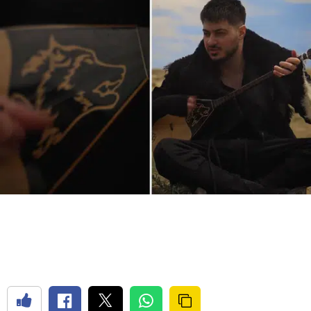
Bilecik
Bingöl
Bitlis
Bolu
Burdur
Bursa
Çanakkale
Çankırı
Çorum
Denizli
Diyarbakır