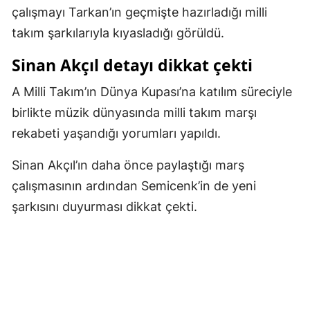
çalışmayı Tarkan’ın geçmişte hazırladığı milli
Malatya
takım şarkılarıyla kıyasladığı görüldü.
Manisa
Sinan Akçıl detayı dikkat çekti
Kahramanmaraş
A Milli Takım’ın Dünya Kupası’na katılım süreciyle
Mardin
birlikte müzik dünyasında milli takım marşı
rekabeti yaşandığı yorumları yapıldı.
Muğla
Muş
Sinan Akçıl’ın daha önce paylaştığı marş
çalışmasının ardından Semicenk’in de yeni
Nevşehir
şarkısını duyurması dikkat çekti.
Niğde
Ordu
Rize
Sakarya