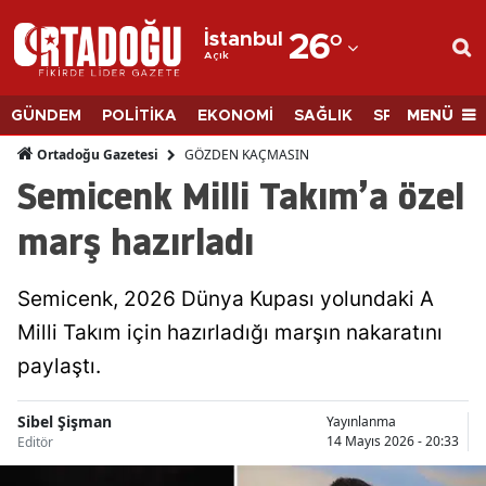
İstanbul
26
°
Açık
Adana
Adıyaman
MENÜ
GÜNDEM
POLİTİKA
EKONOMİ
SAĞLIK
SPOR
BİLİM
Afyonkarahisar
GÖZDEN KAÇMASIN
Ortadoğu Gazetesi
Semicenk Milli Takım’a özel
Ağrı
marş hazırladı
Amasya
Ankara
Semicenk, 2026 Dünya Kupası yolundaki A
Milli Takım için hazırladığı marşın nakaratını
Antalya
paylaştı.
Artvin
Aydın
Sibel Şişman
Yayınlanma
14 Mayıs 2026 - 20:33
Editör
Balıkesir