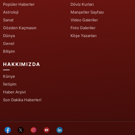
Popüler Haberler
Döviz Kurları
Yozgat
Astroloji
Manşetler Sayfası
Sanat
Video Galeriler
Zonguldak
Gözden Kaçmasın
Foto Galeriler
Aksaray
Dünya
Köşe Yazarları
Genel
Bayburt
Bilişim
Karaman
HAKKIMIZDA
Kırıkkale
Künye
İletişim
Batman
Haber Arşivi
Şırnak
Son Dakika Haberleri
Bartın
Ardahan
Iğdır