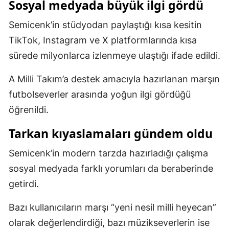
Sosyal medyada büyük ilgi gördü
Mersin
Semicenk’in stüdyodan paylaştığı kısa kesitin
İstanbul
TikTok, Instagram ve X platformlarında kısa
sürede milyonlarca izlenmeye ulaştığı ifade edildi.
İzmir
Kars
A Milli Takım’a destek amacıyla hazırlanan marşın
futbolseverler arasında yoğun ilgi gördüğü
Kastamonu
öğrenildi.
Kayseri
Tarkan kıyaslamaları gündem oldu
Kırklareli
Semicenk’in modern tarzda hazırladığı çalışma
Kırşehir
sosyal medyada farklı yorumları da beraberinde
Kocaeli
getirdi.
Konya
Bazı kullanıcıların marşı “yeni nesil milli heyecan”
olarak değerlendirdiği, bazı müzikseverlerin ise
Kütahya