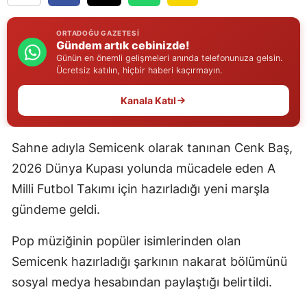
Edirne
ORTADOĞU GAZETESI
Gündem artık cebinizde!
Elazığ
Günün en önemli gelişmeleri anında telefonunuza gelsin.
Ücretsiz katılın, hiçbir haberi kaçırmayın.
Erzincan
Kanala Katıl
Erzurum
Eskişehir
Sahne adıyla Semicenk olarak tanınan Cenk Baş,
Gaziantep
2026 Dünya Kupası yolunda mücadele eden A
Giresun
Milli Futbol Takımı için hazırladığı yeni marşla
gündeme geldi.
Gümüşhane
Pop müziğinin popüler isimlerinden olan
Hakkari
Semicenk hazırladığı şarkının nakarat bölümünü
Hatay
sosyal medya hesabından paylaştığı belirtildi.
Isparta