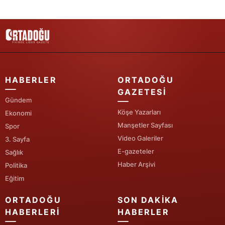
Samsun
Siirt
Sinop
Sivas
HABERLER
ORTADOĞU
GAZETESI
Tekirdağ
Gündem
Köşe Yazarları
Ekonomi
Tokat
Manşetler Sayfası
Spor
Video Galeriler
3. Sayfa
Trabzon
E-gazeteler
Sağlık
Tunceli
Haber Arşivi
Politika
Eğitim
Şanlıurfa
ORTADOĞU
SON DAKIKA
Uşak
HABERLERI
HABERLER
Van