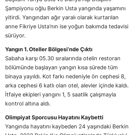
Şampiyonu oğlu Berkin Usta yangında yaşamını
Mersin
yitirdi. Yangından ağır yaralı olarak kurtarılan
İstanbul
anne Fikriye Usta’nın ise yoğun bakımda tedavisi
İzmir
sürüyor.
Kars
Yangın 1. Oteller Bölgesi’nde Çıktı
Kastamonu
Sabaha karşı 05.30 sıralarında otelin restoran
bölümünde başlayan yangın kısa sürede tüm
Kayseri
binaya yayıldı. Kot farkı nedeniyle ön cephesi 8,
Kırklareli
arka cephesi 6 katlı olan otel, alevler içinde kaldı.
İtfaiye ekipleri yangını 1, 5 saatlik çalışmayla
Kırşehir
kontrol altına aldı.
Kocaeli
Olimpiyat Sporcusu Hayatını Kaybetti
Konya
Yangında hayatını kaybeden 24 yaşındaki Berkin
Kütahya