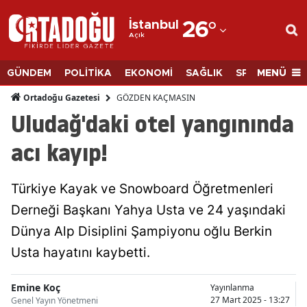
İstanbul
26
°
Açık
Adana
Adıyaman
MENÜ
GÜNDEM
POLİTİKA
EKONOMİ
SAĞLIK
SPOR
BİLİM
Afyonkarahisar
GÖZDEN KAÇMASIN
Ortadoğu Gazetesi
Uludağ'daki otel yangınında
Ağrı
acı kayıp!
Amasya
Ankara
Türkiye Kayak ve Snowboard Öğretmenleri
Derneği Başkanı Yahya Usta ve 24 yaşındaki
Antalya
Dünya Alp Disiplini Şampiyonu oğlu Berkin
Artvin
Usta hayatını kaybetti.
Aydın
Emine Koç
Yayınlanma
Balıkesir
27 Mart 2025 - 13:27
Genel Yayın Yönetmeni