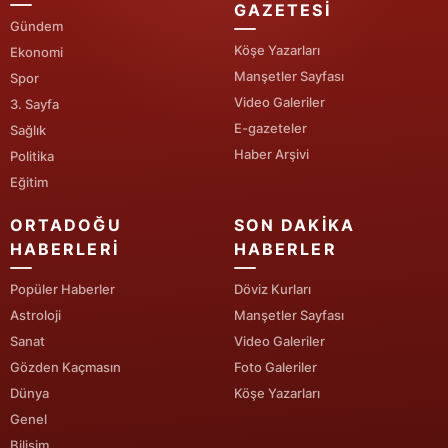
GAZETESI
Gündem
Yozgat
Köşe Yazarları
Ekonomi
Manşetler Sayfası
Zonguldak
Spor
Video Galeriler
3. Sayfa
Aksaray
E-gazeteler
Sağlık
Haber Arşivi
Politika
Bayburt
Eğitim
Karaman
ORTADOĞU
SON DAKIKA
Kırıkkale
HABERLERI
HABERLER
Batman
Popüler Haberler
Döviz Kurları
Astroloji
Manşetler Sayfası
Şırnak
Sanat
Video Galeriler
Bartın
Gözden Kaçmasın
Foto Galeriler
Dünya
Köşe Yazarları
Ardahan
Genel
Bilişim
Iğdır