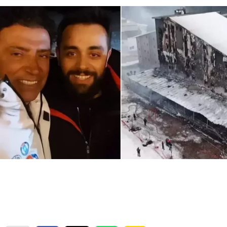
Bilecik
Bingöl
Bitlis
Bolu
Burdur
Bursa
Çanakkale
Çankırı
Çorum
Denizli
Diyarbakır