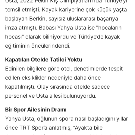
Usta, 2022 Pekin Kış Olimpiyatları'nda Türkiye’yi
temsil etmişti. Kayak kariyerine çok küçük yaşta
Malatya
başlayan Berkin, sayısız uluslararası başarıya
Manisa
imza atmıştı. Babası Yahya Usta ise "hocaların
Kahramanmaraş
hocası" olarak biliniyordu ve Türkiye’de kayak
eğitiminin öncülerindendi.
Mardin
Muğla
Kapatılan Otelde Tatilci Yoktu
Edinilen bilgilere göre otel, denetimlerde tespit
Muş
edilen eksiklikler nedeniyle daha önce
Nevşehir
kapatılmıştı. Olay sırasında otelde sadece
personel ve Usta ailesi bulunuyordu.
Niğde
Ordu
Bir Spor Ailesinin Dramı
Yahya Usta, oğlunun spora nasıl başladığını yıllar
Rize
önce TRT Spor’a anlatmış, “Ayakta bile
Sakarya