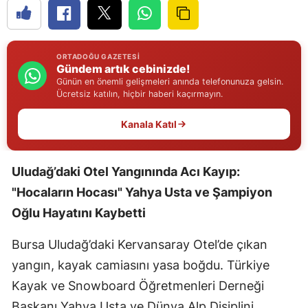
Edirne
Elazığ
ORTADOĞU GAZETESI
Gündem artık cebinizde!
Erzincan
Günün en önemli gelişmeleri anında telefonunuza gelsin.
Ücretsiz katılın, hiçbir haberi kaçırmayın.
Erzurum
Kanala Katıl
Eskişehir
Gaziantep
Uludağ’daki Otel Yangınında Acı Kayıp:
Giresun
"Hocaların Hocası" Yahya Usta ve Şampiyon
Oğlu Hayatını Kaybetti
Gümüşhane
Hakkari
Bursa Uludağ’daki Kervansaray Otel’de çıkan
yangın, kayak camiasını yasa boğdu. Türkiye
Hatay
Kayak ve Snowboard Öğretmenleri Derneği
Isparta
Başkanı Yahya Usta ve Dünya Alp Disiplini