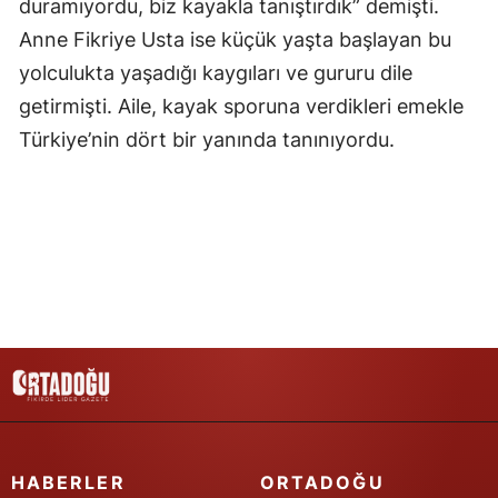
duramıyordu, biz kayakla tanıştırdık” demişti.
Samsun
Anne Fikriye Usta ise küçük yaşta başlayan bu
yolculukta yaşadığı kaygıları ve gururu dile
Siirt
getirmişti. Aile, kayak sporuna verdikleri emekle
Sinop
Türkiye’nin dört bir yanında tanınıyordu.
Sivas
Tekirdağ
Tokat
Trabzon
Tunceli
Şanlıurfa
Uşak
HABERLER
ORTADOĞU
Van