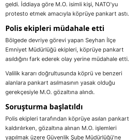
geldi. İddiaya göre M.O. isimli kişi, NATO'yu
Mersin
protesto etmek amacıyla köprüye pankart astı.
İstanbul
Polis ekipleri müdahale etti
İzmir
Bölgede devriye görevi yapan Seyhan İlçe
Kars
Emniyet Müdürlüğü ekipleri, köprüye pankart
asıldığını fark ederek olay yerine müdahale etti.
Kastamonu
Kayseri
Valilik kararı doğrultusunda köprü ve benzeri
alanlara pankart asılmasının yasak olduğu
Kırklareli
gerekçesiyle M.O. gözaltına alındı.
Kırşehir
Soruşturma başlatıldı
Kocaeli
Polis ekipleri tarafından köprüye asılan pankart
Konya
kaldırılırken, gözaltına alınan M.O. işlemleri
Kütahya
yapılmak üzere Güvenlik Şube Müdürlüğü'ne