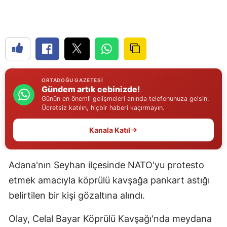
Edirne
Elazığ
Erzincan
Erzurum
ORTADOĞU GAZETESI
Gündem artık cebinizde!
Eskişehir
Günün en önemli gelişmeleri anında telefonunuza gelsin.
Ücretsiz katılın, hiçbir haberi kaçırmayın.
Gaziantep
Kanala Katıl
Giresun
Gümüşhane
Adana'nın Seyhan ilçesinde NATO'yu protesto
Hakkari
etmek amacıyla köprülü kavşağa pankart astığı
belirtilen bir kişi gözaltına alındı.
Hatay
Olay, Celal Bayar Köprülü Kavşağı'nda meydana
Isparta