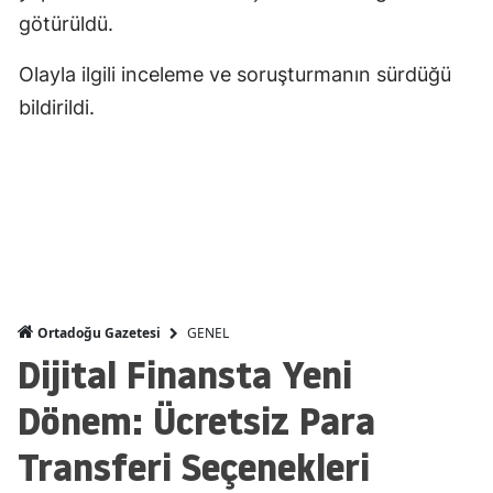
götürüldü.
Malatya
Olayla ilgili inceleme ve soruşturmanın sürdüğü
Manisa
bildirildi.
Kahramanmaraş
Mardin
Muğla
Muş
Nevşehir
GENEL
Ortadoğu Gazetesi
Niğde
Dijital Finansta Yeni
Ordu
Dönem: Ücretsiz Para
Rize
Transferi Seçenekleri
Sakarya