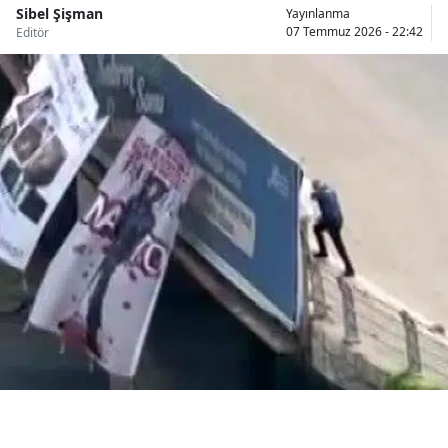
Sibel Şişman
Yayınlanma
Bilecik
07 Temmuz 2026 - 22:42
Editör
Bingöl
Bitlis
Bolu
Burdur
Bursa
Çanakkale
Çankırı
Çorum
Denizli
Diyarbakır