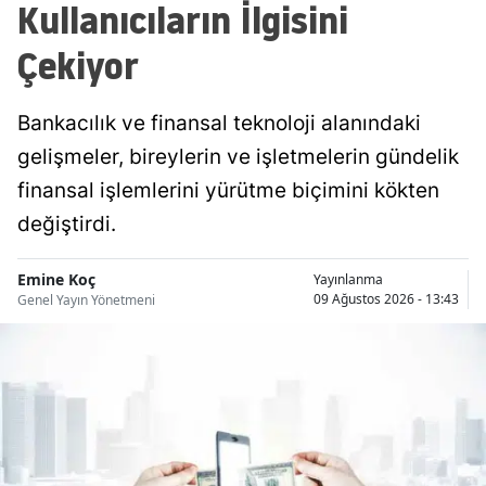
Kullanıcıların İlgisini
Samsun
Çekiyor
Siirt
Bankacılık ve finansal teknoloji alanındaki
Sinop
gelişmeler, bireylerin ve işletmelerin gündelik
Sivas
finansal işlemlerini yürütme biçimini kökten
Tekirdağ
değiştirdi.
Tokat
Emine Koç
Yayınlanma
09 Ağustos 2026 - 13:43
Genel Yayın Yönetmeni
Trabzon
Tunceli
Şanlıurfa
Uşak
Van