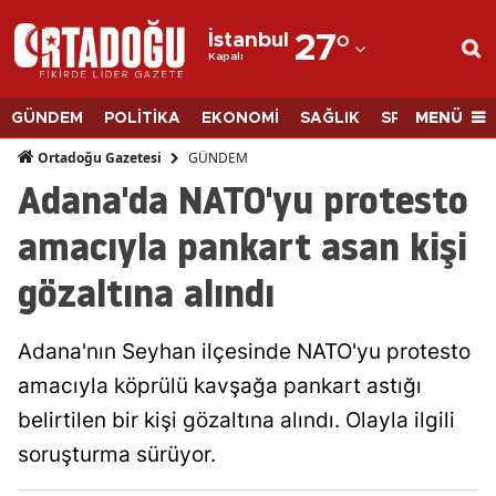
İstanbul
27
°
Kapalı
Adana
Adıyaman
MENÜ
GÜNDEM
POLİTİKA
EKONOMİ
SAĞLIK
SPOR
BİLİM
Afyonkarahisar
GÜNDEM
Ortadoğu Gazetesi
Adana'da NATO'yu protesto
Ağrı
amacıyla pankart asan kişi
Amasya
gözaltına alındı
Ankara
Antalya
Adana'nın Seyhan ilçesinde NATO'yu protesto
Artvin
amacıyla köprülü kavşağa pankart astığı
belirtilen bir kişi gözaltına alındı. Olayla ilgili
Aydın
soruşturma sürüyor.
Balıkesir