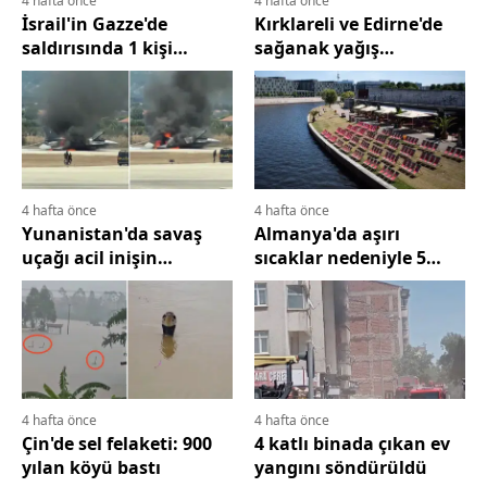
4 hafta önce
4 hafta önce
İsrail'in Gazze'de
Kırklareli ve Edirne'de
Edirne
saldırısında 1 kişi
sağanak yağış
yaşamını yitirdi
sokaklarda su
Elazığ
birikintileri oluşturdu
Erzincan
Erzurum
Eskişehir
4 hafta önce
4 hafta önce
Yunanistan'da savaş
Almanya'da aşırı
Gaziantep
uçağı acil inişin
sıcaklar nedeniyle 5
ardından alev aldı
binden fazla kişi
Giresun
yaşamını yitirdi
Gümüşhane
Hakkari
4 hafta önce
4 hafta önce
Hatay
Çin'de sel felaketi: 900
4 katlı binada çıkan ev
yılan köyü bastı
yangını söndürüldü
Isparta