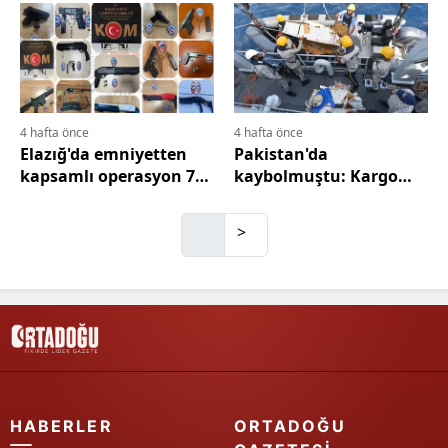
Mersin
İstanbul
İzmir
4 hafta önce
4 hafta önce
Kars
Elazığ'da emniyetten
Pakistan'da
kapsamlı operasyon 75
kaybolmuştu: Kargo
Kastamonu
hükümlü tutuklandı
uçağının enkazı denizde
bulundu
>
Kayseri
Kırklareli
Kırşehir
Kocaeli
Konya
HABERLER
ORTADOĞU
Kütahya