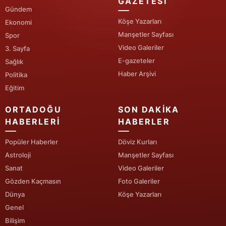
GAZETESI
Gündem
Malatya
Köşe Yazarları
Ekonomi
Manşetler Sayfası
Spor
Manisa
Video Galeriler
3. Sayfa
Kahramanmaraş
E-gazeteler
Sağlık
Haber Arşivi
Politika
Mardin
Eğitim
Muğla
ORTADOĞU
SON DAKIKA
Muş
HABERLERI
HABERLER
Nevşehir
Popüler Haberler
Döviz Kurları
Astroloji
Manşetler Sayfası
Niğde
Sanat
Video Galeriler
Ordu
Gözden Kaçmasın
Foto Galeriler
Dünya
Köşe Yazarları
Rize
Genel
Bilişim
Sakarya