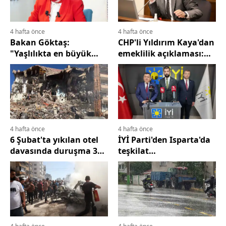
Bilecik
Bingöl
4 hafta önce
4 hafta önce
Bakan Göktaş:
CHP'li Yıldırım Kaya'dan
Bitlis
"Yaşlılıkta en büyük
emeklilik açıklaması:
sorun yalnızlık"
"Ciddi bir gelir kaybına
Bolu
dönüştü"
Burdur
Bursa
4 hafta önce
4 hafta önce
Çanakkale
6 Şubat'ta yıkılan otel
İYİ Parti'den Isparta'da
davasında duruşma 3
teşkilat
Çankırı
Kasım'a ertelendi
değerlendirmesi:
"Gençler gelecek kaygısı
Çorum
yaşıyor"
Denizli
Diyarbakır