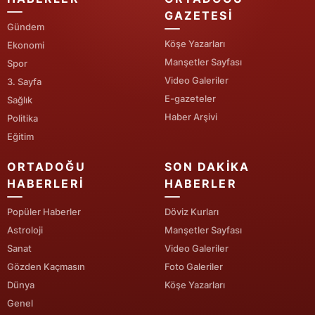
GAZETESI
Yalova
Gündem
Köşe Yazarları
Ekonomi
Karabük
Manşetler Sayfası
Spor
Video Galeriler
3. Sayfa
Kilis
E-gazeteler
Sağlık
Osmaniye
Haber Arşivi
Politika
Eğitim
Düzce
ORTADOĞU
SON DAKIKA
HABERLERI
HABERLER
Popüler Haberler
Döviz Kurları
Astroloji
Manşetler Sayfası
Sanat
Video Galeriler
Gözden Kaçmasın
Foto Galeriler
Dünya
Köşe Yazarları
Genel