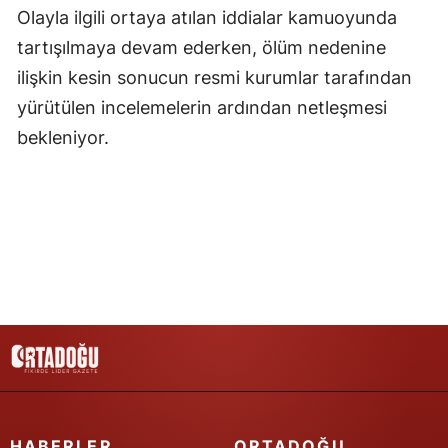
Olayla ilgili ortaya atılan iddialar kamuoyunda
Yozgat
tartışılmaya devam ederken, ölüm nedenine
ilişkin kesin sonucun resmi kurumlar tarafından
Zonguldak
yürütülen incelemelerin ardından netleşmesi
Aksaray
bekleniyor.
Bayburt
Karaman
Kırıkkale
Batman
Şırnak
Bartın
Ardahan
HABERLER
ORTADOĞU
Iğdır