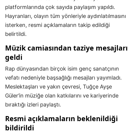
platformlarında çok sayıda paylaşım yapıldı.
Samsun
Hayranları, olayın tüm yönleriyle aydınlatılmasını
Siirt
isterken, resmi açıklamaların takip edildiği
belirtildi.
Sinop
Müzik camiasından taziye mesajları
Sivas
geldi
Tekirdağ
Rap dünyasından birçok isim genç sanatçının
Tokat
vefatı nedeniyle başsağlığı mesajları yayımladı.
Trabzon
Meslektaşları ve yakın çevresi, Tuğçe Ayşe
Güler’in müziğe olan katkılarını ve kariyerinde
Tunceli
bıraktığı izleri paylaştı.
Şanlıurfa
Resmi açıklamaların beklenildiği
Uşak
bildirildi
Van