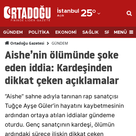
İstanbul
25
°
Açık
Adana
Adıyaman
MENÜ
GÜNDEM
POLİTİKA
EKONOMİ
SAĞLIK
SPOR
BİLİM
Afyonkarahisar
GÜNDEM
Ortadoğu Gazetesi
Aishe’nin ölümünde şoke
Ağrı
eden iddia: Kardeşinden
Amasya
dikkat çeken açıklamalar
Ankara
Antalya
“Aishe” sahne adıyla tanınan rap sanatçısı
Artvin
Tuğçe Ayşe Güler’in hayatını kaybetmesinin
ardından ortaya atılan iddialar gündeme
Aydın
oturdu. Genç sanatçının kardeşi, ölümün
Balıkesir
ardındaki sürece ilişkin dikkat çeken