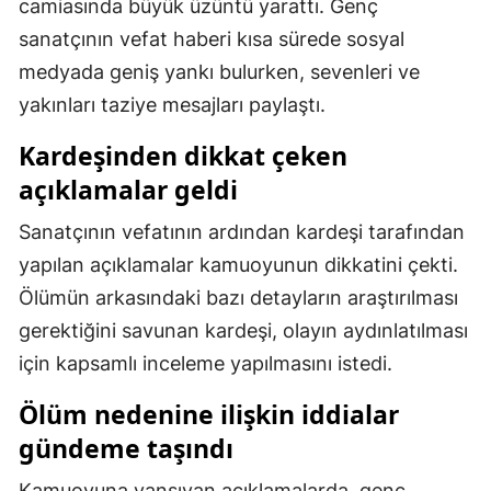
camiasında büyük üzüntü yarattı. Genç
Mersin
sanatçının vefat haberi kısa sürede sosyal
medyada geniş yankı bulurken, sevenleri ve
İstanbul
yakınları taziye mesajları paylaştı.
İzmir
Kardeşinden dikkat çeken
Kars
açıklamalar geldi
Kastamonu
Sanatçının vefatının ardından kardeşi tarafından
Kayseri
yapılan açıklamalar kamuoyunun dikkatini çekti.
Ölümün arkasındaki bazı detayların araştırılması
Kırklareli
gerektiğini savunan kardeşi, olayın aydınlatılması
Kırşehir
için kapsamlı inceleme yapılmasını istedi.
Kocaeli
Ölüm nedenine ilişkin iddialar
Konya
gündeme taşındı
Kütahya
Kamuoyuna yansıyan açıklamalarda, genç