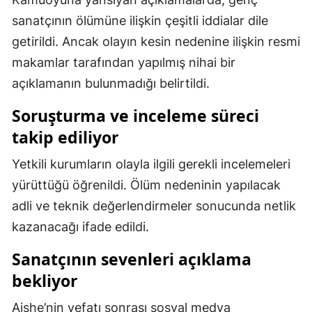
sanatçının ölümüne ilişkin çeşitli iddialar dile
Malatya
getirildi. Ancak olayın kesin nedenine ilişkin resmi
Manisa
makamlar tarafından yapılmış nihai bir
Kahramanmaraş
açıklamanın bulunmadığı belirtildi.
Mardin
Soruşturma ve inceleme süreci
takip ediliyor
Muğla
Yetkili kurumların olayla ilgili gerekli incelemeleri
Muş
yürüttüğü öğrenildi. Ölüm nedeninin yapılacak
Nevşehir
adli ve teknik değerlendirmeler sonucunda netlik
Niğde
kazanacağı ifade edildi.
Ordu
Sanatçının sevenleri açıklama
bekliyor
Rize
Sakarya
Aishe’nin vefatı sonrası sosyal medya