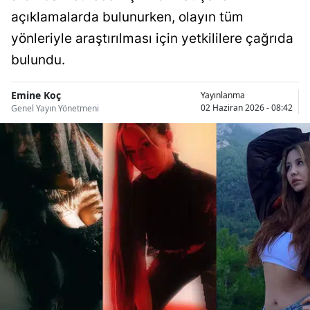
Bilecik
açıklamalarda bulunurken, olayın tüm
yönleriyle araştırılması için yetkililere çağrıda
Bingöl
bulundu.
Bitlis
Emine Koç
Yayınlanma
Bolu
02 Haziran 2026 - 08:42
Genel Yayın Yönetmeni
Burdur
Bursa
Çanakkale
Çankırı
Çorum
Denizli
Diyarbakır