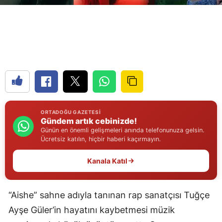
Edirne
Elazığ
Erzincan
Erzurum
Eskişehir
Gaziantep
ORTADOĞU GAZETESI
Gündem artık cebinizde!
Günün en önemli gelişmeleri anında telefonunuza gelsin.
Giresun
Ücretsiz katılın, hiçbir haberi kaçırmayın.
Gümüşhane
Kanala Katıl
Hakkari
“Aishe” sahne adıyla tanınan rap sanatçısı Tuğçe
Hatay
Ayşe Güler’in hayatını kaybetmesi müzik
Isparta