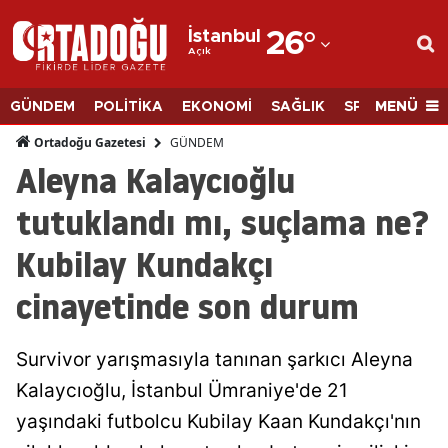
İstanbul
26
°
Açık
Adana
Adıyaman
MENÜ
GÜNDEM
POLİTİKA
EKONOMİ
SAĞLIK
SPOR
BİLİM
Afyonkarahisar
GÜNDEM
Ortadoğu Gazetesi
Aleyna Kalaycıoğlu
Ağrı
tutuklandı mı, suçlama ne?
Amasya
Kubilay Kundakçı
Ankara
cinayetinde son durum
Antalya
Artvin
Survivor yarışmasıyla tanınan şarkıcı Aleyna
Aydın
Kalaycıoğlu, İstanbul Ümraniye'de 21
yaşındaki futbolcu Kubilay Kaan Kundakçı'nın
Balıkesir