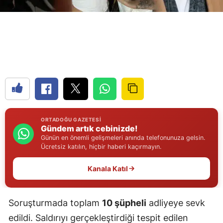
Edirne
Elazığ
Erzincan
Erzurum
Eskişehir
Gaziantep
ORTADOĞU GAZETESI
Gündem artık cebinizde!
Giresun
Günün en önemli gelişmeleri anında telefonunuza gelsin.
Ücretsiz katılın, hiçbir haberi kaçırmayın.
Gümüşhane
Kanala Katıl
Hakkari
Hatay
Soruşturmada toplam
10 şüpheli
adliyeye sevk
Isparta
edildi. Saldırıyı gerçekleştirdiği tespit edilen