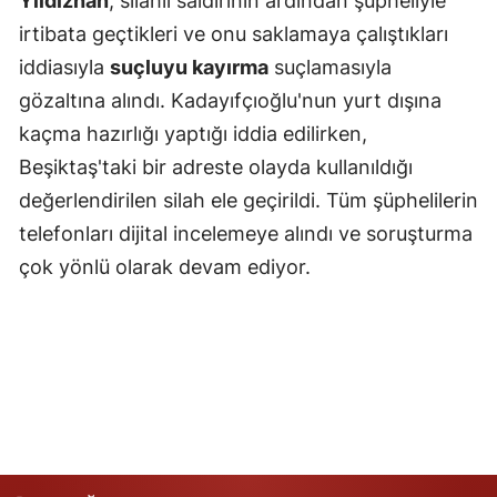
Yıldızhan
, silahlı saldırının ardından şüpheliyle
irtibata geçtikleri ve onu saklamaya çalıştıkları
Yalova
iddiasıyla
suçluyu kayırma
suçlamasıyla
Karabük
gözaltına alındı. Kadayıfçıoğlu'nun yurt dışına
kaçma hazırlığı yaptığı iddia edilirken,
Kilis
Beşiktaş'taki bir adreste olayda kullanıldığı
Osmaniye
değerlendirilen silah ele geçirildi. Tüm şüphelilerin
Düzce
telefonları dijital incelemeye alındı ve soruşturma
çok yönlü olarak devam ediyor.