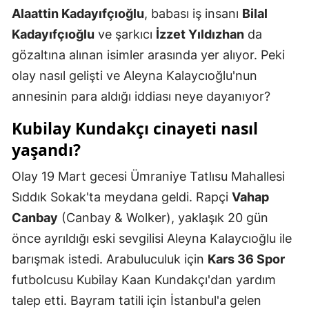
Alaattin Kadayıfçıoğlu
, babası iş insanı
Bilal
Mersin
Kadayıfçıoğlu
ve şarkıcı
İzzet Yıldızhan
da
İstanbul
gözaltına alınan isimler arasında yer alıyor. Peki
olay nasıl gelişti ve Aleyna Kalaycıoğlu'nun
İzmir
annesinin para aldığı iddiası neye dayanıyor?
Kars
Kubilay Kundakçı cinayeti nasıl
Kastamonu
yaşandı?
Kayseri
Olay 19 Mart gecesi Ümraniye Tatlısu Mahallesi
Kırklareli
Sıddık Sokak'ta meydana geldi. Rapçi
Vahap
Kırşehir
Canbay
(Canbay & Wolker), yaklaşık 20 gün
önce ayrıldığı eski sevgilisi Aleyna Kalaycıoğlu ile
Kocaeli
barışmak istedi. Arabuluculuk için
Kars 36 Spor
Konya
futbolcusu Kubilay Kaan Kundakçı'dan yardım
talep etti. Bayram tatili için İstanbul'a gelen
Kütahya