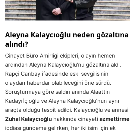
Samsun
Siirt
Aleyna Kalaycıoğlu neden gözaltına
Sinop
alındı?
Sivas
Cinayet Büro Amirliği ekipleri, olayın hemen
Tekirdağ
ardından Aleyna Kalaycıoğlu'nu gözaltına aldı.
Tokat
Rapçi Canbay ifadesinde eski sevgilisinin
olaydan haberdar olabileceğini öne sürdü.
Trabzon
Soruşturmaya göre saldırı anında Alaattin
Tunceli
Kadayıfçıoğlu ve Aleyna Kalaycıoğlu'nun aynı
Şanlıurfa
araçta olduğu tespit edildi. Kalaycıoğlu ve annesi
Zuhal Kalaycıoğlu
hakkında cinayeti
azmettirme
Uşak
iddiası gündeme gelirken, her iki isim için ek
Van