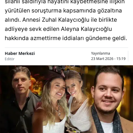
silahlı saldırıyla hayatını kaybetmesine ilişkin
Bilecik
yürütülen soruşturma kapsamında gözaltına
Bingöl
alındı. Annesi Zuhal Kalaycıoğlu ile birlikte
adliyeye sevk edilen Aleyna Kalaycıoğlu
Bitlis
hakkında azmettirme iddiaları gündeme geldi.
Bolu
Haber Merkezi
Yayınlanma
Burdur
23 Mart 2026 - 15:19
Editör
Bursa
Çanakkale
Çankırı
Çorum
Denizli
Diyarbakır