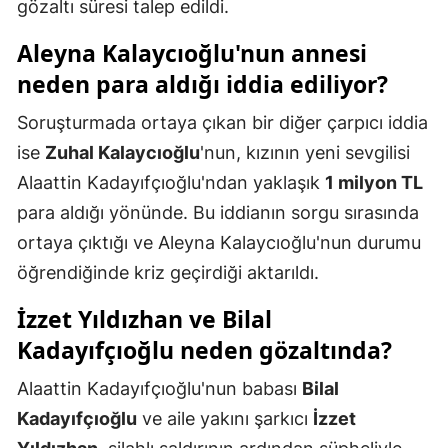
gözaltı süresi talep edildi.
Yozgat
Aleyna Kalaycıoğlu'nun annesi
Zonguldak
neden para aldığı iddia ediliyor?
Aksaray
Soruşturmada ortaya çıkan bir diğer çarpıcı iddia
ise
Zuhal Kalaycıoğlu
'nun, kızının yeni sevgilisi
Bayburt
Alaattin Kadayıfçıoğlu'ndan yaklaşık
1 milyon TL
Karaman
para aldığı yönünde. Bu iddianın sorgu sırasında
Kırıkkale
ortaya çıktığı ve Aleyna Kalaycıoğlu'nun durumu
öğrendiğinde kriz geçirdiği aktarıldı.
Batman
İzzet Yıldızhan ve Bilal
Şırnak
Kadayıfçıoğlu neden gözaltında?
Bartın
Alaattin Kadayıfçıoğlu'nun babası
Bilal
Ardahan
Kadayıfçıoğlu
ve aile yakını şarkıcı
İzzet
Iğdır