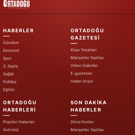
HABERLER
ORTADOĞU
GAZETESI
Gündem
Köşe Yazarları
Ekonomi
Manşetler Sayfası
Spor
Video Galeriler
3. Sayfa
E-gazeteler
Sağlık
Haber Arşivi
Politika
Eğitim
ORTADOĞU
SON DAKIKA
HABERLERI
HABERLER
Popüler Haberler
Döviz Kurları
Astroloji
Manşetler Sayfası