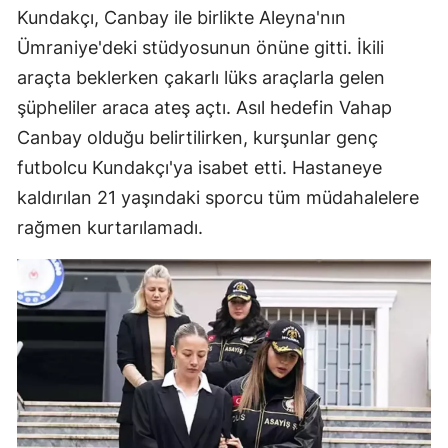
Kundakçı, Canbay ile birlikte Aleyna'nın
Malatya
Ümraniye'deki stüdyosunun önüne gitti. İkili
Manisa
araçta beklerken çakarlı lüks araçlarla gelen
şüpheliler araca ateş açtı. Asıl hedefin Vahap
Kahramanmaraş
Canbay olduğu belirtilirken, kurşunlar genç
Mardin
futbolcu Kundakçı'ya isabet etti. Hastaneye
Muğla
kaldırılan 21 yaşındaki sporcu tüm müdahalelere
rağmen kurtarılamadı.
Muş
Nevşehir
Niğde
Ordu
Rize
Sakarya