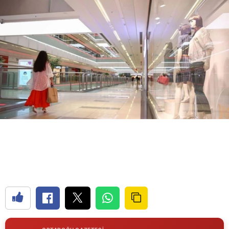
Bilecik
Bingöl
Bitlis
Bolu
Burdur
Bursa
Çanakkale
Çankırı
Çorum
Denizli
Diyarbakır