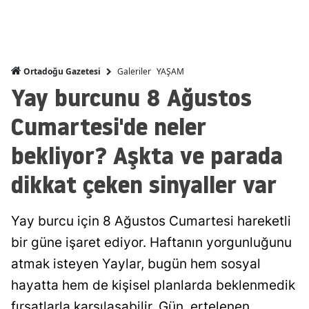
Malatya
Manisa
Galeriler
YAŞAM
Ortadoğu Gazetesi
Kahramanmaraş
Yay burcunu 8 Ağustos
Mardin
Cumartesi'de neler
Muğla
bekliyor? Aşkta ve parada
Muş
dikkat çeken sinyaller var
Nevşehir
Niğde
Yay burcu için 8 Ağustos Cumartesi hareketli
bir güne işaret ediyor. Haftanın yorgunluğunu
Ordu
atmak isteyen Yaylar, bugün hem sosyal
Rize
hayatta hem de kişisel planlarda beklenmedik
Sakarya
fırsatlarla karşılaşabilir. Gün, ertelenen