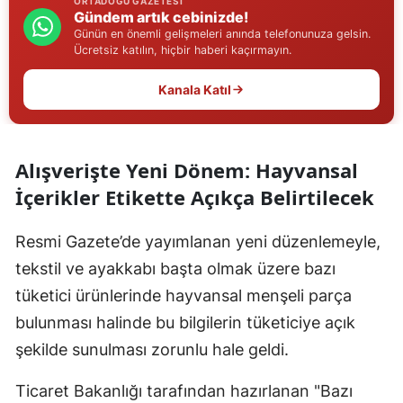
ORTADOĞU GAZETESI
Gündem artık cebinizde!
Edirne
Günün en önemli gelişmeleri anında telefonunuza gelsin.
Ücretsiz katılın, hiçbir haberi kaçırmayın.
Elazığ
Kanala Katıl
Erzincan
Erzurum
Alışverişte Yeni Dönem: Hayvansal
Eskişehir
İçerikler Etikette Açıkça Belirtilecek
Gaziantep
Resmi Gazete’de yayımlanan yeni düzenlemeyle,
Giresun
tekstil ve ayakkabı başta olmak üzere bazı
Gümüşhane
tüketici ürünlerinde hayvansal menşeli parça
Hakkari
bulunması halinde bu bilgilerin tüketiciye açık
şekilde sunulması zorunlu hale geldi.
Hatay
Ticaret Bakanlığı tarafından hazırlanan "Bazı
Isparta