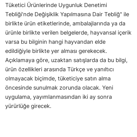
Tüketici Ürünlerinde Uygunluk Denetimi
Mersin
Tebliği'nde Değişiklik Yapılmasına Dair Tebliğ" ile
İstanbul
birlikte ürün etiketlerinde, ambalajlarında ya da
ürünle birlikte verilen belgelerde, hayvansal içerik
İzmir
varsa bu bilginin hangi hayvandan elde
Kars
edildiğiyle birlikte yer alması gerekecek.
Kastamonu
Açıklamaya göre, uzaktan satışlarda da bu bilgi,
ürün özellikleri arasında Türkçe ve yanıltıcı
Kayseri
olmayacak biçimde, tüketiciye satın alma
Kırklareli
öncesinde sunulmak zorunda olacak. Yeni
Kırşehir
uygulama, yayımlanmasından iki ay sonra
yürürlüğe girecek.
Kocaeli
Konya
Kütahya