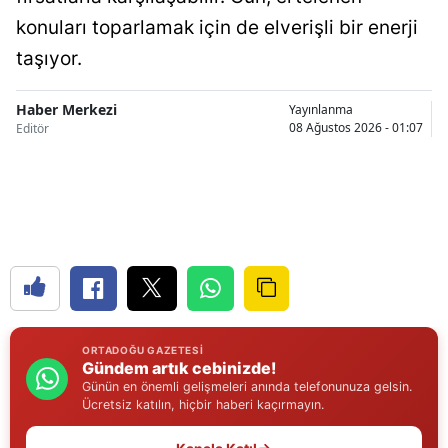
konuları toparlamak için de elverişli bir enerji
Samsun
taşıyor.
Siirt
Haber Merkezi
Yayınlanma
Sinop
08 Ağustos 2026 - 01:07
Editör
Sivas
Tekirdağ
Tokat
Trabzon
Tunceli
ORTADOĞU GAZETESI
Şanlıurfa
Gündem artık cebinizde!
Günün en önemli gelişmeleri anında telefonunuza gelsin.
Uşak
Ücretsiz katılın, hiçbir haberi kaçırmayın.
Van