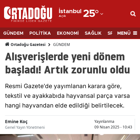
İstanbul
25
°
Açık
Adana
Adıyaman
MENÜ
GÜNDEM
POLİTİKA
EKONOMİ
SAĞLIK
SPOR
BİLİM
Afyonkarahisar
GÜNDEM
Ortadoğu Gazetesi
Alışverişlerde yeni dönem
Ağrı
başladı! Artık zorunlu oldu
Amasya
Ankara
Resmi Gazete'de yayımlanan karara göre,
tekstil ve ayakkabıda hayvansal parça varsa
Antalya
hangi hayvandan elde edildiği belirtilecek.
Artvin
Aydın
Emine Koç
Yayınlanma
09 Nisan 2025 - 10:43
Genel Yayın Yönetmeni
Balıkesir