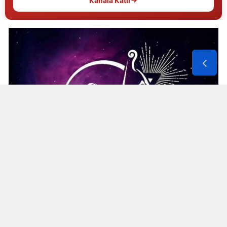
Kanala Katıl
Yozgat
Zonguldak
Aksaray
Bayburt
Karaman
Kırıkkale
Batman
Şırnak
Bartın
Yay burcunun bugünkü gündeminde iletişim ön
Ardahan
planda. Uzun süredir görüşülmeyen bir
Iğdır