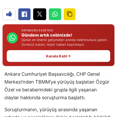
Edirne
Elazığ
Erzincan
ORTADOĞU GAZETESI
Gündem artık cebinizde!
Erzurum
Günün en önemli gelişmeleri anında telefonunuza gelsin.
Ücretsiz katılın, hiçbir haberi kaçırmayın.
Eskişehir
Kanala Katıl
Gaziantep
Giresun
Ankara Cumhuriyet Başsavcılığı, CHP Genel
Gümüşhane
Merkezi’nden TBMM’ye yürüyüş başlatan Özgür
Özel ve beraberindeki grupla ilgili yaşanan
Hakkari
olaylar hakkında soruşturma başlattı.
Hatay
Soruşturmanın, yürüyüş sırasında yaşanan
Isparta