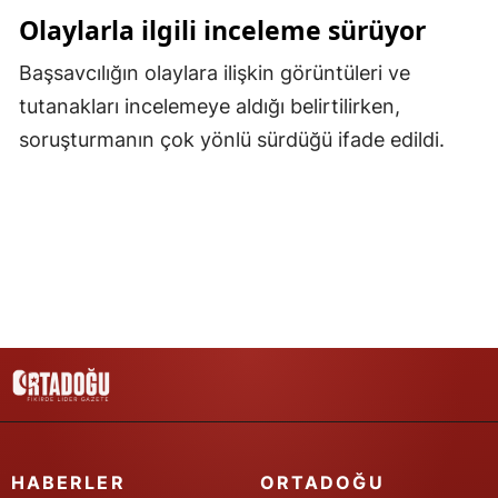
Olaylarla ilgili inceleme sürüyor
Samsun
Başsavcılığın olaylara ilişkin görüntüleri ve
Siirt
tutanakları incelemeye aldığı belirtilirken,
Sinop
soruşturmanın çok yönlü sürdüğü ifade edildi.
Sivas
Tekirdağ
Tokat
Trabzon
Tunceli
Şanlıurfa
Uşak
HABERLER
ORTADOĞU
Van