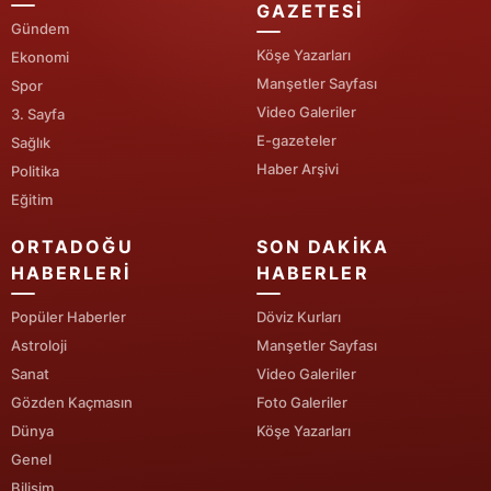
GAZETESI
Gündem
Yozgat
Köşe Yazarları
Ekonomi
Zonguldak
Manşetler Sayfası
Spor
Video Galeriler
3. Sayfa
Aksaray
E-gazeteler
Sağlık
Haber Arşivi
Politika
Bayburt
Eğitim
Karaman
ORTADOĞU
SON DAKIKA
Kırıkkale
HABERLERI
HABERLER
Batman
Popüler Haberler
Döviz Kurları
Astroloji
Manşetler Sayfası
Şırnak
Sanat
Video Galeriler
Bartın
Gözden Kaçmasın
Foto Galeriler
Dünya
Köşe Yazarları
Ardahan
Genel
Iğdır
Bilişim