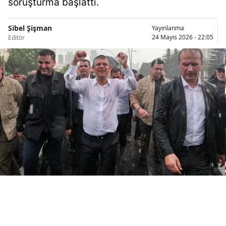
soruşturma başlattı.
Bilecik
Sibel Şişman
Yayınlanma
Bingöl
24 Mayıs 2026 - 22:05
Editör
Bitlis
Bolu
Burdur
Bursa
Çanakkale
Çankırı
Çorum
Denizli
Diyarbakır