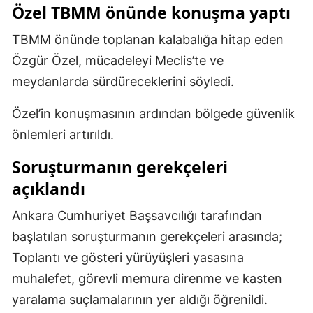
Özel TBMM önünde konuşma yaptı
Malatya
TBMM önünde toplanan kalabalığa hitap eden
Manisa
Özgür Özel, mücadeleyi Meclis’te ve
Kahramanmaraş
meydanlarda sürdüreceklerini söyledi.
Mardin
Özel’in konuşmasının ardından bölgede güvenlik
önlemleri artırıldı.
Muğla
Soruşturmanın gerekçeleri
Muş
açıklandı
Nevşehir
Ankara Cumhuriyet Başsavcılığı tarafından
Niğde
başlatılan soruşturmanın gerekçeleri arasında;
Ordu
Toplantı ve gösteri yürüyüşleri yasasına
muhalefet, görevli memura direnme ve kasten
Rize
yaralama suçlamalarının yer aldığı öğrenildi.
Sakarya