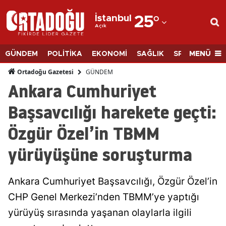
İstanbul
25
°
Açık
Adana
Adıyaman
MENÜ
GÜNDEM
POLİTİKA
EKONOMİ
SAĞLIK
SPOR
BİLİM
Afyonkarahisar
GÜNDEM
Ortadoğu Gazetesi
Ankara Cumhuriyet
Ağrı
Başsavcılığı harekete geçti:
Amasya
Özgür Özel’in TBMM
Ankara
yürüyüşüne soruşturma
Antalya
Artvin
Ankara Cumhuriyet Başsavcılığı, Özgür Özel’in
Aydın
CHP Genel Merkezi’nden TBMM’ye yaptığı
yürüyüş sırasında yaşanan olaylarla ilgili
Balıkesir