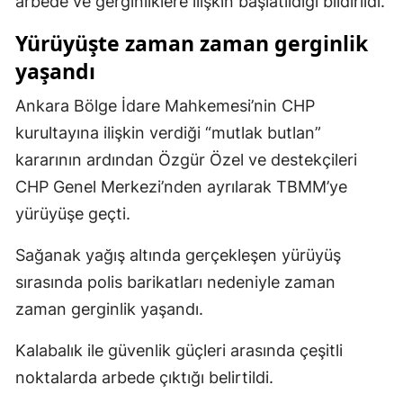
arbede ve gerginliklere ilişkin başlatıldığı bildirildi.
Mersin
Yürüyüşte zaman zaman gerginlik
İstanbul
yaşandı
İzmir
Ankara Bölge İdare Mahkemesi’nin CHP
kurultayına ilişkin verdiği “mutlak butlan”
Kars
kararının ardından Özgür Özel ve destekçileri
Kastamonu
CHP Genel Merkezi’nden ayrılarak TBMM’ye
Kayseri
yürüyüşe geçti.
Kırklareli
Sağanak yağış altında gerçekleşen yürüyüş
sırasında polis barikatları nedeniyle zaman
Kırşehir
zaman gerginlik yaşandı.
Kocaeli
Kalabalık ile güvenlik güçleri arasında çeşitli
Konya
noktalarda arbede çıktığı belirtildi.
Kütahya