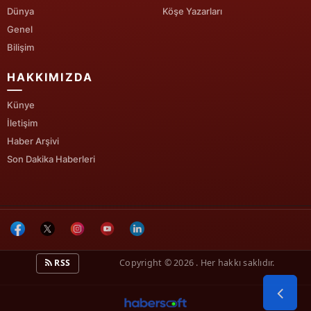
Dünya
Köşe Yazarları
Yalova
Genel
Bilişim
Karabük
HAKKIMIZDA
Kilis
Künye
Osmaniye
İletişim
Düzce
Haber Arşivi
Son Dakika Haberleri
RSS
Copyright © 2026 . Her hakkı saklıdır.