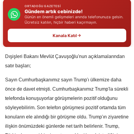
ORTADOĞU GAZETESI
Edirne
Gündem artık cebinizde!
Günün en önemli gelişmeleri anında telefonunuza gelsin.
Elazığ
Ücretsiz katılın, hiçbir haberi kaçırmayın.
Erzincan
Kanala Katıl
Erzurum
Eskişehir
Dışişleri Bakanı Mevlüt Çavuşoğlu'nun açıklamalarından
satır başları;
Gaziantep
Sayın Cumhurbaşkanımız sayın Trump'ı ülkemize daha
Giresun
önce de davet etmişti. Cumhurbaşkanımız Trump'la sürekli
Gümüşhane
telefonda konuşuyorlar görüşmelerin pozitif olduğunu
Hakkari
söyleyebilirim. Son telefon görüşmesi pozitif ortamda tüm
konuların ele alındığı bir görüşme oldu. Trump'ın ziyaretine
Hatay
ilişkin önümüzdeki günlerde net tarih belirlenir. Trump,
Isparta