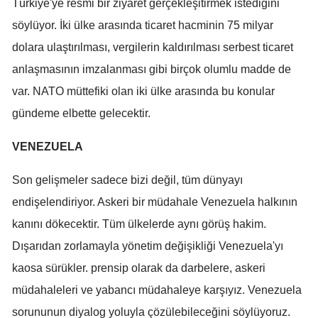
Türkiye'ye resmi bir ziyaret gerçekleşitirmek istediğini
Mersin
söylüyor. İki ülke arasında ticaret hacminin 75 milyar
dolara ulaştırılması, vergilerin kaldırılması serbest ticaret
İstanbul
anlaşmasının imzalanması gibi birçok olumlu madde de
İzmir
var. NATO müttefiki olan iki ülke arasında bu konular
Kars
gündeme elbette gelecektir.
Kastamonu
VENEZUELA
Kayseri
Son gelişmeler sadece bizi değil, tüm dünyayı
Kırklareli
endişelendiriyor. Askeri bir müdahale Venezuela halkının
Kırşehir
kanını dökecektir. Tüm ülkelerde aynı görüş hakim.
Dışarıdan zorlamayla yönetim değişikliği Venezuela'yı
Kocaeli
kaosa sürükler. prensip olarak da darbelere, askeri
Konya
müdahaleleri ve yabancı müdahaleye karşıyız. Venezuela
Kütahya
sorununun diyalog yoluyla çözülebileceğini söylüyoruz.