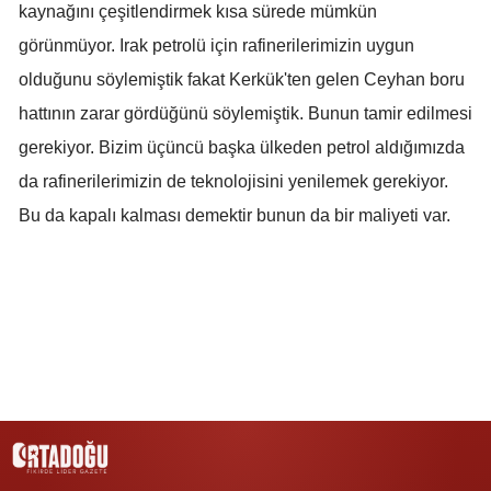
kaynağını çeşitlendirmek kısa sürede mümkün
Samsun
görünmüyor. Irak petrolü için rafinerilerimizin uygun
olduğunu söylemiştik fakat Kerkük'ten gelen Ceyhan boru
Siirt
hattının zarar gördüğünü söylemiştik. Bunun tamir edilmesi
Sinop
gerekiyor. Bizim üçüncü başka ülkeden petrol aldığımızda
Sivas
da rafinerilerimizin de teknolojisini yenilemek gerekiyor.
Bu da kapalı kalması demektir bunun da bir maliyeti var.
Tekirdağ
Tokat
Trabzon
Tunceli
Şanlıurfa
Uşak
Van