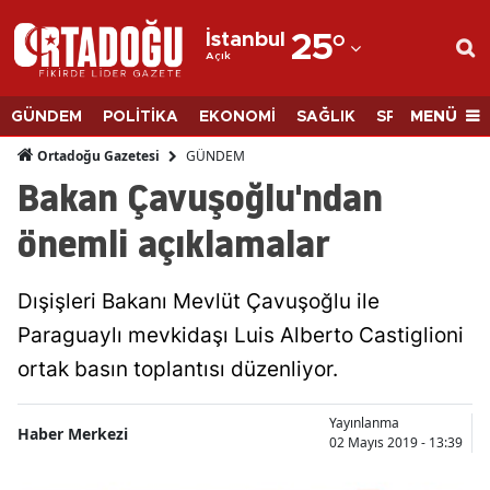
İstanbul
25
°
Açık
Adana
Adıyaman
MENÜ
GÜNDEM
POLİTİKA
EKONOMİ
SAĞLIK
SPOR
BİLİM
Afyonkarahisar
GÜNDEM
Ortadoğu Gazetesi
Bakan Çavuşoğlu'ndan
Ağrı
önemli açıklamalar
Amasya
Ankara
Dışişleri Bakanı Mevlüt Çavuşoğlu ile
Paraguaylı mevkidaşı Luis Alberto Castiglioni
Antalya
ortak basın toplantısı düzenliyor.
Artvin
Aydın
Yayınlanma
Haber Merkezi
02 Mayıs 2019 - 13:39
Balıkesir