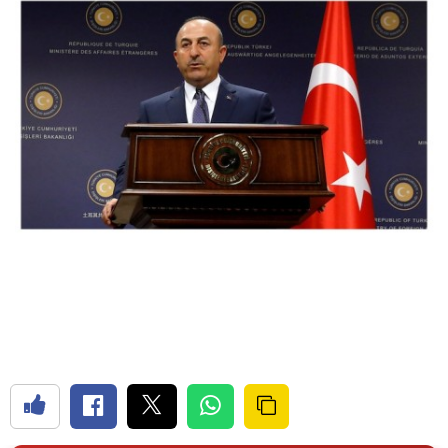
Bilecik
Bingöl
Bitlis
Bolu
Burdur
Bursa
Çanakkale
Çankırı
Çorum
Denizli
Diyarbakır