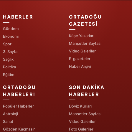
Yozgat
HABERLER
ORTADOĞU
Zonguldak
GAZETESI
Gündem
Aksaray
Köşe Yazarları
Ekonomi
Manşetler Sayfası
Spor
Bayburt
Video Galeriler
3. Sayfa
E-gazeteler
Karaman
Sağlık
Haber Arşivi
Politika
Kırıkkale
Eğitim
Batman
ORTADOĞU
SON DAKIKA
HABERLERI
HABERLER
Şırnak
Popüler Haberler
Döviz Kurları
Bartın
Astroloji
Manşetler Sayfası
Ardahan
Sanat
Video Galeriler
Gözden Kaçmasın
Foto Galeriler
Iğdır