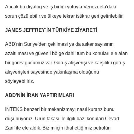
Ancak bu diyalog ve iş birliği yoluyla Venezuela'daki
Malatya
sorun çözülebilir ve ülkeye tekrar istikrar geri getirilebilir.
Manisa
JAMES JEFFREY'İN TÜRKİYE ZİYARETİ
Kahramanmaraş
ABD'nin Suriye'den çekilmesi ya da asker sayısının
Mardin
azaltılması ve güvenli bölge dahil tüm bu konuları ele alan
Muğla
bir görev gücümüz var. Görüş alışverişi ve karşılıklı görüş
Muş
alışverişleri sayesinde yakınlaşma olduğunu
söyleyebiliriz.
Nevşehir
Niğde
ABD'NİN İRAN YAPTIRIMLARI
Ordu
INTEKS benzeri bir mekanizmayı nasıl kurarız bunu
düşünüyoruz. Ürün takası ile ilgili bazı konuları Cevad
Rize
Zarif ile ele aldık. Bizim için ithal ettiğimiz petrolün
Sakarya