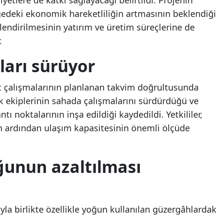
iyetlere de katkı sağlayacağı belirtildi. Projenin
Aziz Yıldırım’ın
Aziz Yıldırım’ın
şikayetinde tutuklama
şikayetinde tutuklam
edeki ekonomik hareketliliğin artmasının beklendiği
Malatya
talebi: Şikayetçi olmuştu
talebi: Şikayetçi olmuş
çlendirilmesinin yatırım ve üretim süreçlerine de
Manisa
.
Kahramanmaraş
ları sürüyor
Mardin
aat çalışmalarının planlanan takvim doğrultusunda
Muğla
lık ekiplerinin sahada çalışmalarını sürdürdüğü ve
ı noktalarının inşa edildiği kaydedildi. Yetkililer,
Muş
 ardından ulaşım kapasitesinin önemli ölçüde
Nevşehir
Niğde
ğunun azaltılması
Ordu
Rize
yla birlikte özellikle yoğun kullanılan güzergâhlardak
Sakarya