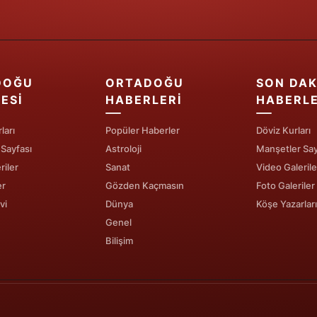
Yozgat
Zonguldak
DOĞU
ORTADOĞU
SON DAK
Aksaray
ESI
HABERLERI
HABERL
Bayburt
ları
Popüler Haberler
Döviz Kurları
Karaman
 Sayfası
Astroloji
Manşetler Say
riler
Sanat
Video Galerile
Kırıkkale
er
Gözden Kaçmasın
Foto Galeriler
Batman
vi
Dünya
Köşe Yazarları
Genel
Şırnak
Bilişim
Bartın
Ardahan
Iğdır