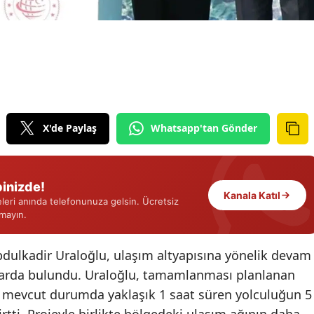
Edirne
Elazığ
Erzincan
Erzurum
X'de Paylaş
Whatsapp'tan Gönder
Eskişehir
Gaziantep
inizde!
Giresun
Kanala Katıl
eri anında telefonunuza gelsin. Ücretsiz
rmayın.
Gümüşhane
Hakkari
bdulkadir Uraloğlu, ulaşım altyapısına yönelik devam
malarda bulundu. Uraloğlu, tamamlanması planlanan
Hatay
e mevcut durumda yaklaşık 1 saat süren yolculuğun 5
Isparta