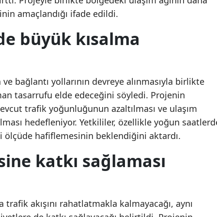
rtti. Projeyle birlikte bölgedeki ulaşım ağının daha
sinin amaçlandığı ifade edildi.
Mersin
de büyük kısalma
İstanbul
İzmir
Kars
ve bağlantı yollarının devreye alınmasıyla birlikte
Kastamonu
an tasarrufu elde edeceğini söyledi. Projenin
cut trafik yoğunluğunun azaltılması ve ulaşım
Kayseri
ılması hedefleniyor. Yetkililer, özellikle yoğun saatlerd
Kırklareli
 ölçüde hafiflemesinin beklendiğini aktardı.
Kırşehir
ine katkı sağlaması
Kocaeli
Konya
a trafik akışını rahatlatmakla kalmayacağı, aynı
Kütahya