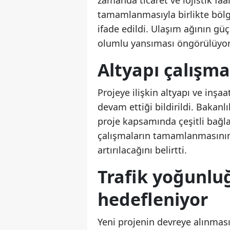
zamanda ticaret ve lojistik faal
tamamlanmasıyla birlikte bölg
ifade edildi. Ulaşım ağının gü
olumlu yansıması öngörülüyor
Altyapı çalışma
Projeye ilişkin altyapı ve inş
devam ettiği bildirildi. Bakan
proje kapsamında çeşitli bağlant
çalışmaların tamamlanmasının
artırılacağını belirtti.
Trafik yoğunlu
hedefleniyor
Yeni projenin devreye alınması