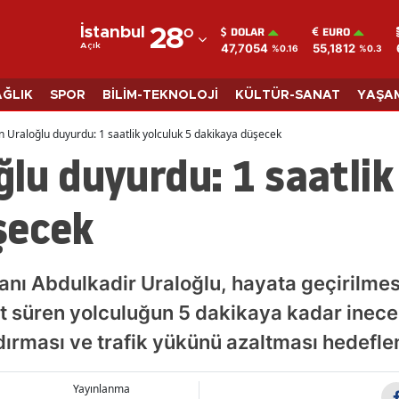
DOLAR
EURO
İstanbul
28
°
47,7054
55,1812
Açık
%0.16
%0.3
Adana
Adıyaman
AĞLIK
SPOR
BİLİM-TEKNOLOJİ
KÜLTÜR-SANAT
YAŞA
Afyonkarahisar
 Uraloğlu duyurdu: 1 saatlik yolculuk 5 dakikaya düşecek
lu duyurdu: 1 saatlik
Ağrı
Amasya
şecek
Ankara
Antalya
anı Abdulkadir Uraloğlu, hayata geçirilmes
Artvin
aat süren yolculuğun 5 dakikaya kadar ineceğ
dırması ve trafik yükünü azaltması hedefle
Aydın
Balıkesir
Yayınlanma