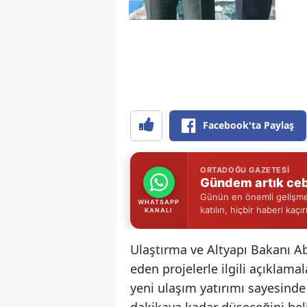
Facebook'ta Paylaş
ORTADOĞU GAZETESI
Gündem artık ceb
Günün en önemli gelişmel
WHATSAPP
katılın, hiçbir haberi kaçı
KANALI
Ulaştırma ve Altyapı Bakanı A
eden projelerle ilgili açıkla
yeni ulaşım yatırımı sayesind