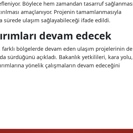
edefleniyor. Böylece hem zamandan tasarruf sağlanmas
Samsun
ırılması amaçlanıyor. Projenin tamamlanmasıyla
a sürede ulaşım sağlayabileceği ifade edildi.
Siirt
tırımları devam edecek
Sinop
Sivas
, farklı bölgelerde devam eden ulaşım projelerinin de
 sürdüğünü açıkladı. Bakanlık yetkilileri, kara yolu,
Tekirdağ
ırımlarına yönelik çalışmaların devam edeceğini
Tokat
Trabzon
Tunceli
Şanlıurfa
Uşak
Van