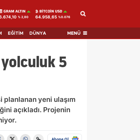
GRAM ALTIN
BITCOIN USD
6.674,10
64.958,65
% 2,80
%0.076
MENÜ
M
EĞİTİM
DÜNYA
 yolculuk 5
i planlanan yeni ulaşım
ini açıkladı. Projenin
niyor.
Abone Ol