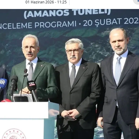
01 Haziran 2026 - 11:25
Bilecik
Bingöl
Bitlis
Bolu
Burdur
Göçmen krizii
Mohamed Sa
İspanya ile İtalya
Trabzon'da
Bursa
karşı karşıya
kalacağı vill
Çanakkale
getirdi
nerede, özell
Çankırı
Çorum
Denizli
Diyarbakır