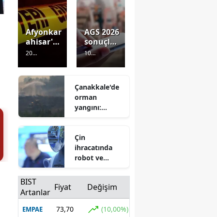
Afyonkar
AGS 2026
ahisar'd
sonuçlar
a iki
ı ne
20
10
avukat
zaman
Görüntülenm
Görüntülenm
arasında
açıklana
e
1 saat önce
e
1 saat önce
silahlı
cak,
Çanakkale'de
tartışma
puan
orman
:
nasıl
yangını:
Tutuklan
hesaplan
Büyük alan
dı
acak?
zarar gördü
ÖSYM
Çin
takvimin
ihracatında
de tarih
belli
robot ve
yapay zeka
damga vurdu
BIST
Fiyat
Değişim
Artanlar
73,70
(10,00%)
EMPAE