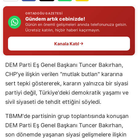
Edirne
ORTADOĞU GAZETESI
Gündem artık cebinizde!
Elazığ
Günün en önemli gelişmeleri anında telefonunuza gelsin.
Ücretsiz katılın, hiçbir haberi kaçırmayın.
Erzincan
Kanala Katıl
Erzurum
Eskişehir
DEM Parti Eş Genel Başkanı Tuncer Bakırhan,
Gaziantep
CHP'ye ilişkin verilen "mutlak butlan" kararına
sert tepki göstererek, kararın yalnızca bir siyasi
Giresun
partiyi değil, Türkiye'deki demokratik yaşamı ve
Gümüşhane
sivil siyaseti de tehdit ettiğini söyledi.
Hakkari
TBMM'de partisinin grup toplantısında konuşan
Hatay
DEM Parti Eş Genel Başkanı Tuncer Bakırhan,
Isparta
son dönemde yaşanan siyasi gelişmelere ilişkin