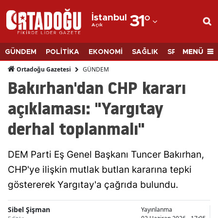
İstanbul
31
°
Açık
Adana
Adıyaman
MENÜ
GÜNDEM
POLİTİKA
EKONOMİ
SAĞLIK
SPOR
BİLİM
Afyonkarahisar
GÜNDEM
Ortadoğu Gazetesi
Bakırhan'dan CHP kararı
Ağrı
açıklaması: "Yargıtay
Amasya
derhal toplanmalı"
Ankara
Antalya
DEM Parti Eş Genel Başkanı Tuncer Bakırhan,
Artvin
CHP'ye ilişkin mutlak butlan kararına tepki
göstererek Yargıtay'a çağrıda bulundu.
Aydın
Balıkesir
Sibel Şişman
Yayınlanma