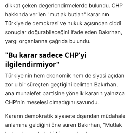
dikkat çeken değerlendirmelerde bulundu. CHP
Mersin
hakkında verilen "mutlak butlan" kararının
İstanbul
Türkiye'de demokrasi ve hukuk açısından ciddi
sonuçlar doğurabileceğini ifade eden Bakırhan,
İzmir
yargı organlarına çağrıda bulundu.
Kars
"Bu karar sadece CHP'yi
Kastamonu
ilgilendirmiyor"
Kayseri
Türkiye'nin hem ekonomik hem de siyasi açıdan
Kırklareli
zorlu bir süreçten geçtiğini belirten Bakırhan,
ana muhalefet partisine yönelik kararın yalnızca
Kırşehir
CHP'nin meselesi olmadığını savundu.
Kocaeli
Kararın demokratik siyasete dışarıdan müdahale
Konya
anlamına geldiğini öne süren Bakırhan, "Mutlak
Kütahya