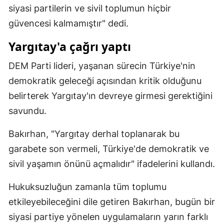
siyasi partilerin ve sivil toplumun hiçbir
Samsun
güvencesi kalmamıştır" dedi.
Siirt
Yargıtay'a çağrı yaptı
Sinop
DEM Parti lideri, yaşanan sürecin Türkiye'nin
Sivas
demokratik geleceği açısından kritik olduğunu
belirterek Yargıtay'ın devreye girmesi gerektiğini
Tekirdağ
savundu.
Tokat
Bakırhan, "Yargıtay derhal toplanarak bu
Trabzon
garabete son vermeli, Türkiye'de demokratik ve
Tunceli
sivil yaşamın önünü açmalıdır" ifadelerini kullandı.
Şanlıurfa
Hukuksuzluğun zamanla tüm toplumu
Uşak
etkileyebileceğini dile getiren Bakırhan, bugün bir
siyasi partiye yönelen uygulamaların yarın farklı
Van