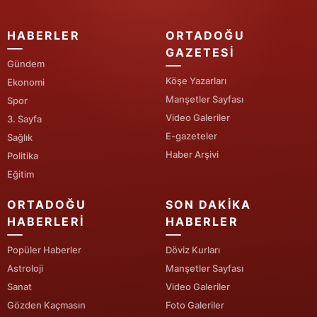
HABERLER
ORTADOĞU
GAZETESI
Gündem
Köşe Yazarları
Ekonomi
Manşetler Sayfası
Spor
Video Galeriler
3. Sayfa
E-gazeteler
Sağlık
Haber Arşivi
Politika
Eğitim
ORTADOĞU
SON DAKIKA
HABERLERI
HABERLER
Popüler Haberler
Döviz Kurları
Astroloji
Manşetler Sayfası
Sanat
Video Galeriler
Gözden Kaçmasın
Foto Galeriler