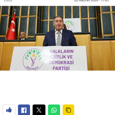
02 Haziran 2026 - 17:05
Editör
Bilecik
Bingöl
Bitlis
Bolu
Burdur
Bursa
Çanakkale
Çankırı
Çorum
Denizli
Diyarbakır