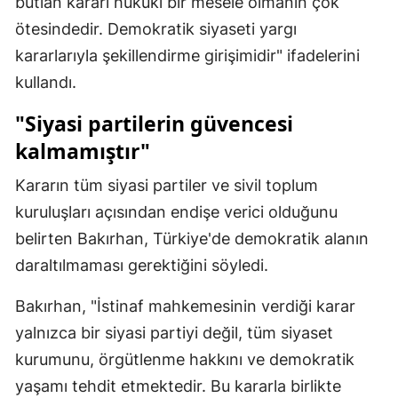
butlan kararı hukuki bir mesele olmanın çok
Malatya
ötesindedir. Demokratik siyaseti yargı
kararlarıyla şekillendirme girişimidir" ifadelerini
Manisa
kullandı.
Kahramanmaraş
"Siyasi partilerin güvencesi
Mardin
kalmamıştır"
Muğla
Kararın tüm siyasi partiler ve sivil toplum
Muş
kuruluşları açısından endişe verici olduğunu
belirten Bakırhan, Türkiye'de demokratik alanın
Nevşehir
daraltılmaması gerektiğini söyledi.
Niğde
Bakırhan, "İstinaf mahkemesinin verdiği karar
Ordu
yalnızca bir siyasi partiyi değil, tüm siyaset
Rize
kurumunu, örgütlenme hakkını ve demokratik
yaşamı tehdit etmektedir. Bu kararla birlikte
Sakarya