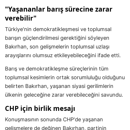
"Yaşananlar barış sürecine zarar
Yalova
verebilir"
Karabük
Türkiye'nin demokratikleşmesi ve toplumsal
Kilis
barışın güçlendirilmesi gerektiğini söyleyen
Bakırhan, son gelişmelerin toplumsal uzlaşı
Osmaniye
arayışlarını olumsuz etkileyebileceğini ifade etti.
Düzce
Barış ve demokratikleşme süreçlerinin tüm
toplumsal kesimlerin ortak sorumluluğu olduğunu
belirten Bakırhan, yaşanan siyasi gerilimlerin
ülkenin geleceğine zarar verebileceğini savundu.
CHP için birlik mesajı
Konuşmasının sonunda CHP'de yaşanan
gelişmelere de değinen Bakırhan, partinin