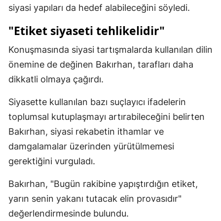
siyasi yapıları da hedef alabileceğini söyledi.
Yozgat
"Etiket siyaseti tehlikelidir"
Zonguldak
Konuşmasında siyasi tartışmalarda kullanılan dilin
Aksaray
önemine de değinen Bakırhan, tarafları daha
Bayburt
dikkatli olmaya çağırdı.
Karaman
Siyasette kullanılan bazı suçlayıcı ifadelerin
toplumsal kutuplaşmayı artırabileceğini belirten
Kırıkkale
Bakırhan, siyasi rekabetin ithamlar ve
Batman
damgalamalar üzerinden yürütülmemesi
Şırnak
gerektiğini vurguladı.
Bartın
Bakırhan, "Bugün rakibine yapıştırdığın etiket,
yarın senin yakanı tutacak elin provasıdır"
Ardahan
değerlendirmesinde bulundu.
Iğdır