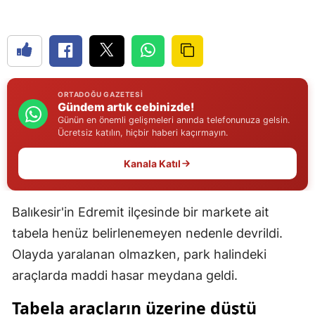
Edirne
Elazığ
Erzincan
ORTADOĞU GAZETESI
Erzurum
Gündem artık cebinizde!
Günün en önemli gelişmeleri anında telefonunuza gelsin.
Eskişehir
Ücretsiz katılın, hiçbir haberi kaçırmayın.
Gaziantep
Kanala Katıl
Giresun
Balıkesir'in Edremit ilçesinde bir markete ait
Gümüşhane
tabela henüz belirlenemeyen nedenle devrildi.
Hakkari
Olayda yaralanan olmazken, park halindeki
araçlarda maddi hasar meydana geldi.
Hatay
Tabela araçların üzerine düştü
Isparta