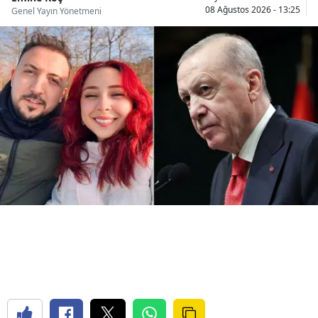
08 Ağustos 2026 - 13:25
Genel Yayın Yönetmeni
Yozgat
Zonguldak
Aksaray
Bayburt
Karaman
Kırıkkale
Batman
Şırnak
Bartın
Ardahan
Iğdır