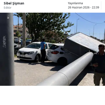
Sibel Şişman
Yayınlanma
Bilecik
26 Haziran 2026 - 22:39
Editör
Bingöl
Bitlis
Bolu
Burdur
Bursa
Çanakkale
Çankırı
Çorum
Denizli
Diyarbakır