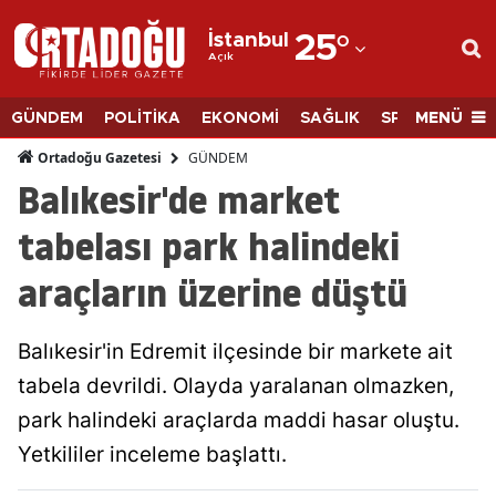
İstanbul
25
°
Açık
Adana
Adıyaman
MENÜ
GÜNDEM
POLİTİKA
EKONOMİ
SAĞLIK
SPOR
BİLİM
Afyonkarahisar
GÜNDEM
Ortadoğu Gazetesi
Balıkesir'de market
Ağrı
tabelası park halindeki
Amasya
araçların üzerine düştü
Ankara
Antalya
Balıkesir'in Edremit ilçesinde bir markete ait
Artvin
tabela devrildi. Olayda yaralanan olmazken,
park halindeki araçlarda maddi hasar oluştu.
Aydın
Yetkililer inceleme başlattı.
Balıkesir