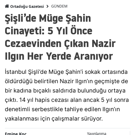
GÜNDEM
Ortadoğu Gazetesi
Samsun
Şişli’de Müge Şahin
Siirt
Cinayeti: 5 Yıl Önce
Sinop
Cezaevinden Çıkan Nazir
Sivas
Ilgın Her Yerde Aranıyor
Tekirdağ
İstanbul Şişli’de Müge Şahin’i sokak ortasında
Tokat
öldürdüğü belirtilen Nazir Ilgın’ın geçmişte de
Trabzon
bir kadına bıçaklı saldırıda bulunduğu ortaya
Tunceli
çıktı. 14 yıl hapis cezası alan ancak 5 yıl sonra
denetimli serbestlikle tahliye edilen Ilgın’ın
Şanlıurfa
yakalanması için çalışmalar sürüyor.
Uşak
Van
Emine Koç
Yayınlanma