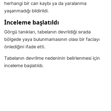
herhangi bir can kaybı ya da yaralanma
Malatya
yaşanmadığı bildirildi.
Manisa
İnceleme başlatıldı
Kahramanmaraş
Görgü tanıkları, tabelanın devrildiği sırada
Mardin
bölgede yaya bulunmamasının olası bir faciayı
önlediğini ifade etti.
Muğla
Tabelanın devrilme nedeninin belirlenmesi için
Muş
inceleme başlatıldı.
Nevşehir
Niğde
Ordu
Rize
Sakarya