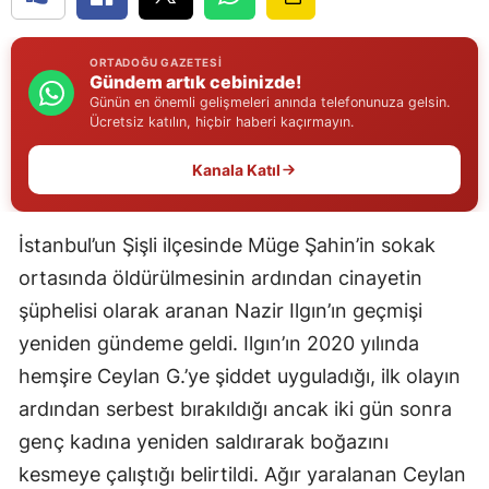
Yalova
ORTADOĞU GAZETESI
Gündem artık cebinizde!
Karabük
Günün en önemli gelişmeleri anında telefonunuza gelsin.
Ücretsiz katılın, hiçbir haberi kaçırmayın.
Kilis
Kanala Katıl
Osmaniye
Düzce
İstanbul’un Şişli ilçesinde Müge Şahin’in sokak
ortasında öldürülmesinin ardından cinayetin
şüphelisi olarak aranan Nazir Ilgın’ın geçmişi
yeniden gündeme geldi. Ilgın’ın 2020 yılında
hemşire Ceylan G.’ye şiddet uyguladığı, ilk olayın
ardından serbest bırakıldığı ancak iki gün sonra
genç kadına yeniden saldırarak boğazını
kesmeye çalıştığı belirtildi. Ağır yaralanan Ceylan