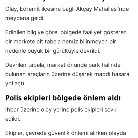
Olay, Edremit ilçesine bağlı Akçay Mahallesi'nde
Mersin
meydana geldi.
İstanbul
Edinilen bilgiye göre, bölgede faaliyet gösteren
İzmir
bir markete ait tabela henüz bilinmeyen bir
Kars
nedenle büyük bir gürültüyle devrildi.
Kastamonu
Devrilen tabela, market önünde park halinde
Kayseri
bulunan araçların üzerine düşerek maddi hasara
yol açtı.
Kırklareli
Polis ekipleri bölgede önlem aldı
Kırşehir
İhbar üzerine olay yerine polis ekipleri sevk
Kocaeli
edildi.
Konya
Ekipler, çevrede güvenlik önlemi alırken olayda
Kütahya