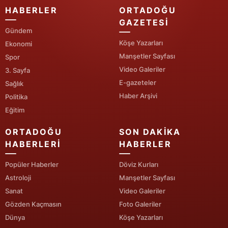
HABERLER
ORTADOĞU
GAZETESI
Gündem
Köşe Yazarları
Ekonomi
Manşetler Sayfası
Spor
Video Galeriler
3. Sayfa
E-gazeteler
Sağlık
Haber Arşivi
Politika
Eğitim
ORTADOĞU
SON DAKIKA
HABERLERI
HABERLER
Popüler Haberler
Döviz Kurları
Astroloji
Manşetler Sayfası
Sanat
Video Galeriler
Gözden Kaçmasın
Foto Galeriler
Dünya
Köşe Yazarları