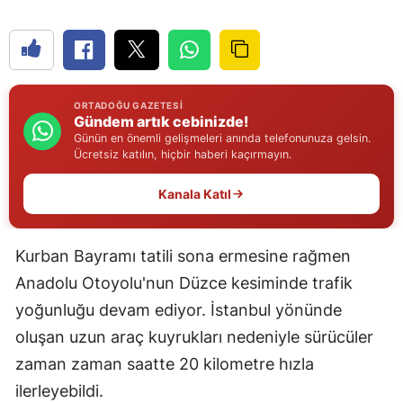
Edirne
Elazığ
Erzincan
ORTADOĞU GAZETESI
Gündem artık cebinizde!
Erzurum
Günün en önemli gelişmeleri anında telefonunuza gelsin.
Ücretsiz katılın, hiçbir haberi kaçırmayın.
Eskişehir
Kanala Katıl
Gaziantep
Giresun
Kurban Bayramı tatili sona ermesine rağmen
Gümüşhane
Anadolu Otoyolu'nun Düzce kesiminde trafik
yoğunluğu devam ediyor. İstanbul yönünde
Hakkari
oluşan uzun araç kuyrukları nedeniyle sürücüler
Hatay
zaman zaman saatte 20 kilometre hızla
ilerleyebildi.
Isparta