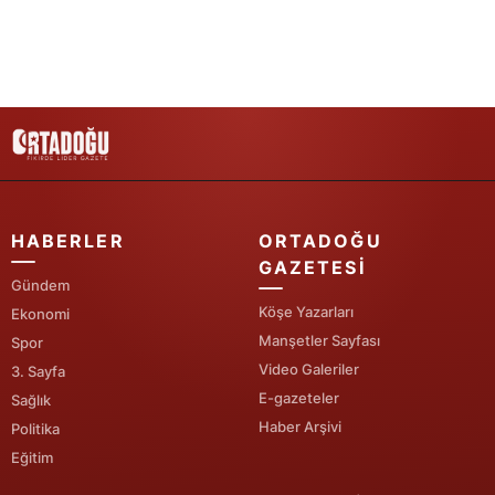
Yalova
Karabük
Kilis
Osmaniye
Düzce
HABERLER
ORTADOĞU
GAZETESI
Gündem
Köşe Yazarları
Ekonomi
Manşetler Sayfası
Spor
Video Galeriler
3. Sayfa
E-gazeteler
Sağlık
Haber Arşivi
Politika
Eğitim