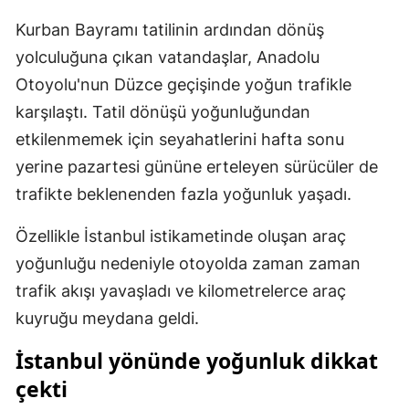
Mersin
Kurban Bayramı tatilinin ardından dönüş
yolculuğuna çıkan vatandaşlar, Anadolu
İstanbul
Otoyolu'nun Düzce geçişinde yoğun trafikle
İzmir
karşılaştı. Tatil dönüşü yoğunluğundan
Kars
etkilenmemek için seyahatlerini hafta sonu
yerine pazartesi gününe erteleyen sürücüler de
Kastamonu
trafikte beklenenden fazla yoğunluk yaşadı.
Kayseri
Özellikle İstanbul istikametinde oluşan araç
Kırklareli
yoğunluğu nedeniyle otoyolda zaman zaman
Kırşehir
trafik akışı yavaşladı ve kilometrelerce araç
kuyruğu meydana geldi.
Kocaeli
İstanbul yönünde yoğunluk dikkat
Konya
çekti
Kütahya