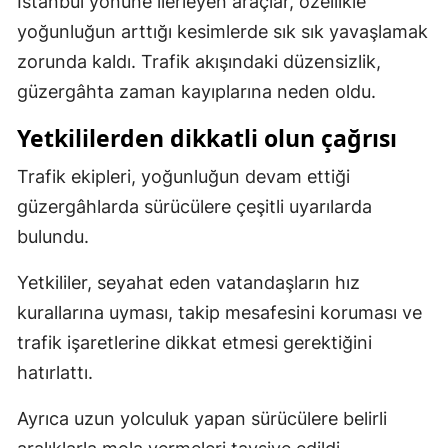
İstanbul yönüne ilerleyen araçlar, özellikle
yoğunluğun arttığı kesimlerde sık sık yavaşlamak
Samsun
zorunda kaldı. Trafik akışındaki düzensizlik,
Siirt
güzergâhta zaman kayıplarına neden oldu.
Sinop
Yetkililerden dikkatli olun çağrısı
Sivas
Trafik ekipleri, yoğunluğun devam ettiği
Tekirdağ
güzergâhlarda sürücülere çeşitli uyarılarda
bulundu.
Tokat
Trabzon
Yetkililer, seyahat eden vatandaşların hız
kurallarına uyması, takip mesafesini koruması ve
Tunceli
trafik işaretlerine dikkat etmesi gerektiğini
Şanlıurfa
hatırlattı.
Uşak
Ayrıca uzun yolculuk yapan sürücülere belirli
Van