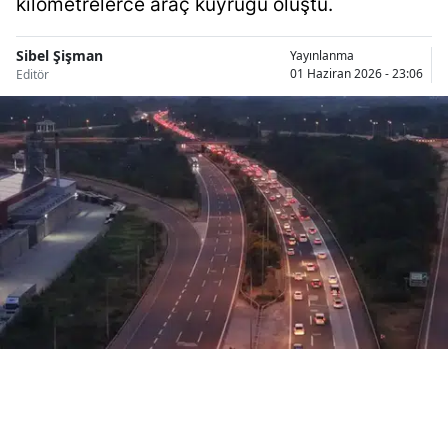
kilometrelerce araç kuyruğu oluştu.
Bilecik
Sibel Şişman
Yayınlanma
Bingöl
01 Haziran 2026 - 23:06
Editör
Bitlis
Bolu
Burdur
Bursa
Çanakkale
Çankırı
Çorum
Denizli
Diyarbakır