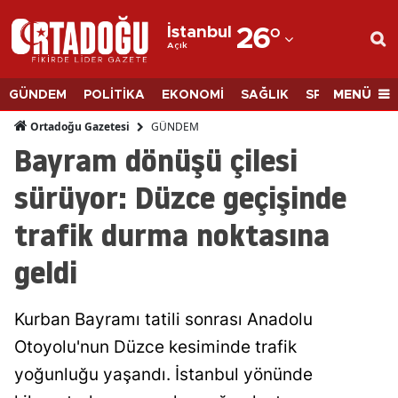
İstanbul
26
°
Açık
Adana
Adıyaman
MENÜ
GÜNDEM
POLİTİKA
EKONOMİ
SAĞLIK
SPOR
BİLİM
Afyonkarahisar
GÜNDEM
Ortadoğu Gazetesi
Bayram dönüşü çilesi
Ağrı
sürüyor: Düzce geçişinde
Amasya
trafik durma noktasına
Ankara
geldi
Antalya
Artvin
Kurban Bayramı tatili sonrası Anadolu
Aydın
Otoyolu'nun Düzce kesiminde trafik
yoğunluğu yaşandı. İstanbul yönünde
Balıkesir