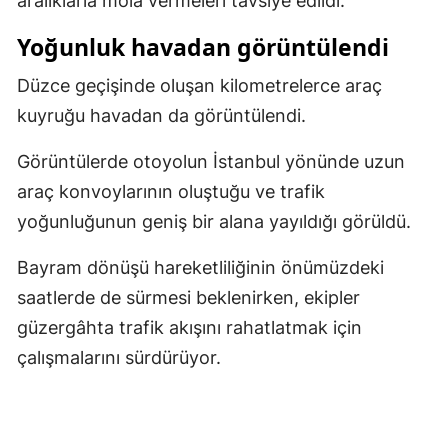
aralıklarla mola vermeleri tavsiye edildi.
Yozgat
Yoğunluk havadan görüntülendi
Zonguldak
Düzce geçişinde oluşan kilometrelerce araç
kuyruğu havadan da görüntülendi.
Aksaray
Bayburt
Görüntülerde otoyolun İstanbul yönünde uzun
araç konvoylarının oluştuğu ve trafik
Karaman
yoğunluğunun geniş bir alana yayıldığı görüldü.
Kırıkkale
Bayram dönüşü hareketliliğinin önümüzdeki
Batman
saatlerde de sürmesi beklenirken, ekipler
Şırnak
güzergâhta trafik akışını rahatlatmak için
çalışmalarını sürdürüyor.
Bartın
Ardahan
Iğdır