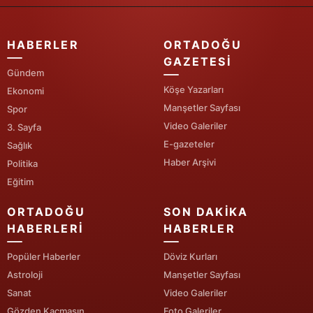
Yozgat
HABERLER
ORTADOĞU
Zonguldak
GAZETESI
Gündem
Aksaray
Köşe Yazarları
Ekonomi
Manşetler Sayfası
Spor
Bayburt
Video Galeriler
3. Sayfa
Karaman
E-gazeteler
Sağlık
Haber Arşivi
Politika
Kırıkkale
Eğitim
Batman
ORTADOĞU
SON DAKIKA
Şırnak
HABERLERI
HABERLER
Bartın
Popüler Haberler
Döviz Kurları
Astroloji
Manşetler Sayfası
Ardahan
Sanat
Video Galeriler
Iğdır
Gözden Kaçmasın
Foto Galeriler