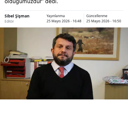
olduğumuzdur” dedi.
Bilecik
Sibel Şişman
Yayınlanma
Güncellenme
Bingöl
25 Mayıs 2026 - 16:48
25 Mayıs 2026 - 16:50
Editör
Bitlis
Bolu
Burdur
Bursa
Çanakkale
Çankırı
Çorum
Denizli
Diyarbakır