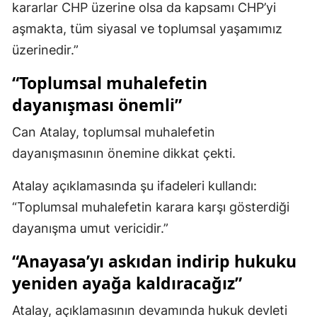
kararlar CHP üzerine olsa da kapsamı CHP’yi
Malatya
aşmakta, tüm siyasal ve toplumsal yaşamımız
üzerinedir.”
Manisa
“Toplumsal muhalefetin
Kahramanmaraş
dayanışması önemli”
Mardin
Can Atalay, toplumsal muhalefetin
Muğla
dayanışmasının önemine dikkat çekti.
Muş
Atalay açıklamasında şu ifadeleri kullandı:
Nevşehir
“Toplumsal muhalefetin karara karşı gösterdiği
Niğde
dayanışma umut vericidir.”
Ordu
“Anayasa’yı askıdan indirip hukuku
yeniden ayağa kaldıracağız”
Rize
Atalay, açıklamasının devamında hukuk devleti
Sakarya