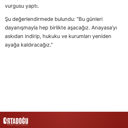
vurgusu yaptı.
Samsun
Şu değerlendirmede bulundu: “Bu günleri
Siirt
dayanışmayla hep birlikte aşacağız. Anayasa’yı
Sinop
askıdan indirip, hukuku ve kurumları yeniden
ayağa kaldıracağız.”
Sivas
Tekirdağ
Tokat
Trabzon
Tunceli
Şanlıurfa
Uşak
Van