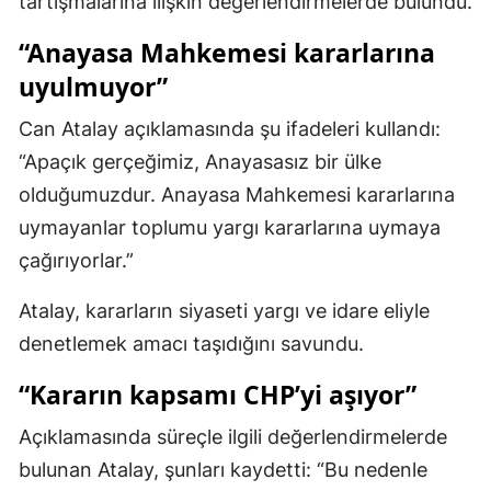
tartışmalarına ilişkin değerlendirmelerde bulundu.
Mersin
“Anayasa Mahkemesi kararlarına
İstanbul
uyulmuyor”
İzmir
Can Atalay açıklamasında şu ifadeleri kullandı:
“Apaçık gerçeğimiz, Anayasasız bir ülke
Kars
olduğumuzdur. Anayasa Mahkemesi kararlarına
Kastamonu
uymayanlar toplumu yargı kararlarına uymaya
Kayseri
çağırıyorlar.”
Kırklareli
Atalay, kararların siyaseti yargı ve idare eliyle
denetlemek amacı taşıdığını savundu.
Kırşehir
“Kararın kapsamı CHP’yi aşıyor”
Kocaeli
Konya
Açıklamasında süreçle ilgili değerlendirmelerde
bulunan Atalay, şunları kaydetti: “Bu nedenle
Kütahya