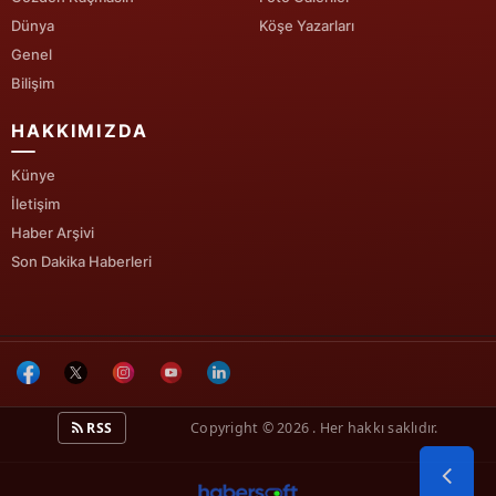
Dünya
Köşe Yazarları
Yalova
Genel
Bilişim
Karabük
HAKKIMIZDA
Kilis
Künye
Osmaniye
İletişim
Düzce
Haber Arşivi
Son Dakika Haberleri
RSS
Copyright © 2026 . Her hakkı saklıdır.