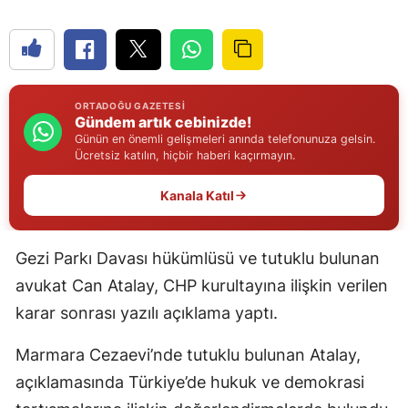
Edirne
Elazığ
Erzincan
ORTADOĞU GAZETESI
Gündem artık cebinizde!
Erzurum
Günün en önemli gelişmeleri anında telefonunuza gelsin.
Ücretsiz katılın, hiçbir haberi kaçırmayın.
Eskişehir
Kanala Katıl
Gaziantep
Giresun
Gezi Parkı Davası hükümlüsü ve tutuklu bulunan
Gümüşhane
avukat Can Atalay, CHP kurultayına ilişkin verilen
karar sonrası yazılı açıklama yaptı.
Hakkari
Marmara Cezaevi’nde tutuklu bulunan Atalay,
Hatay
açıklamasında Türkiye’de hukuk ve demokrasi
Isparta