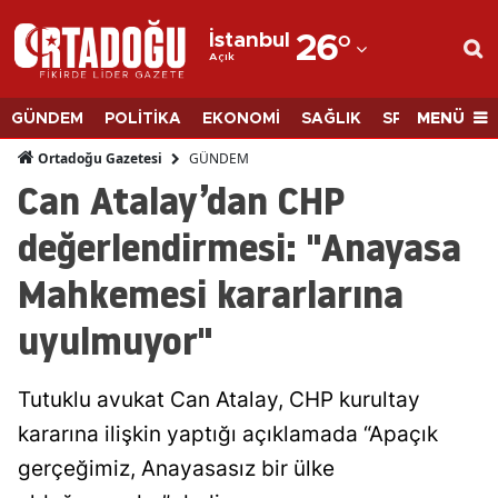
İstanbul
26
°
Açık
Adana
Adıyaman
MENÜ
GÜNDEM
POLİTİKA
EKONOMİ
SAĞLIK
SPOR
BİLİM
Afyonkarahisar
GÜNDEM
Ortadoğu Gazetesi
Can Atalay’dan CHP
Ağrı
değerlendirmesi: "Anayasa
Amasya
Mahkemesi kararlarına
Ankara
uyulmuyor"
Antalya
Artvin
Tutuklu avukat Can Atalay, CHP kurultay
Aydın
kararına ilişkin yaptığı açıklamada “Apaçık
gerçeğimiz, Anayasasız bir ülke
Balıkesir