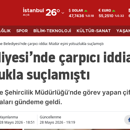
DOLAR
EURO
İstanbul
26
°
47,7436
55,2510
Açık
%0.18
%0.32
Adana
Adıyaman
AĞLIK
SPOR
BİLİM-TEKNOLOJİ
KÜLTÜR-SANAT
YAŞA
Afyonkarahisar
 Belediyesi’nde çarpıcı iddia: Müdür eşini yolsuzlukla suçlamıştı
yesi’nde çarpıcı iddi
Ağrı
Amasya
lukla suçlamıştı
Ankara
Antalya
e Şehircilik Müdürlüğü’nde görev yapan çi
Artvin
iaları gündeme geldi.
Aydın
Yayınlanma
Güncellenme
28 Mayıs 2026 - 18:51
28 Mayıs 2026 - 19:19
Balıkesir