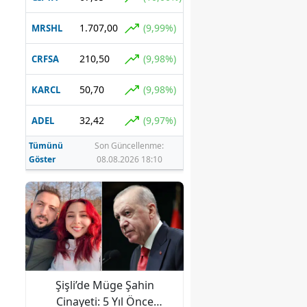
1.707,00
(9,99%)
MRSHL
210,50
(9,98%)
CRFSA
50,70
(9,98%)
KARCL
32,42
(9,97%)
ADEL
Tümünü
Son Güncellenme:
Göster
08.08.2026 18:10
kke
Şişli’de Müge Şahin
Cevdet Yılmaz’dan M
Cinayeti: 5 Yıl Önce
Anlaşması Mesajı