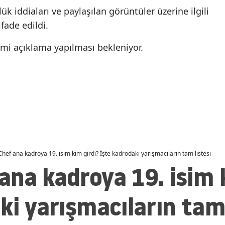
Cezaevinden Çıkan Nazir
NATO’ya Alternatif Değ
 iddiaları ve paylaşılan görüntüler üzerine ilgili
Malatya
Ilgın Her Yerde Aranıyor
fade edildi.
Manisa
esmi açıklama yapılması bekleniyor.
Kahramanmaraş
Mardin
Muğla
Muş
Nevşehir
hef ana kadroya 19. isim kim girdi? İşte kadrodaki yarışmacıların tam listesi
Niğde
na kadroya 19. isim 
Ordu
ki yarışmacıların tam 
Rize
Sakarya