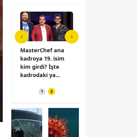
an’ın
MasterChef ana
Devrim Özkan’ın
Mas
kadroya 19. isim
Acı Günü:
kad
ni
kim girdi? İşte
Babaannesini
kim 
kadrodaki ya...
Kaybetti
kadr
1
2