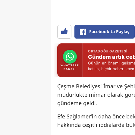
Facebook'ta Paylaş
ORTADOĞU GAZETESI
Gündem artık ceb
Günün en önemli gelişmel
WHATSAPP
katılın, hiçbir haberi kaçı
KANALI
Çeşme Belediyesi İmar ve Şehir
müdürlükte mimar olarak göre
gündeme geldi.
Efe Sağlamer’in daha önce bele
hakkında çeşitli iddialarda bu