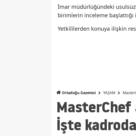
İmar müdürlüğündeki usulsüzlük
birimlerin inceleme başlattığı i
Yetkililerden konuya ilişkin r
YAŞAM
MasterC
Ortadoğu Gazetesi
MasterChef a
İşte kadroda