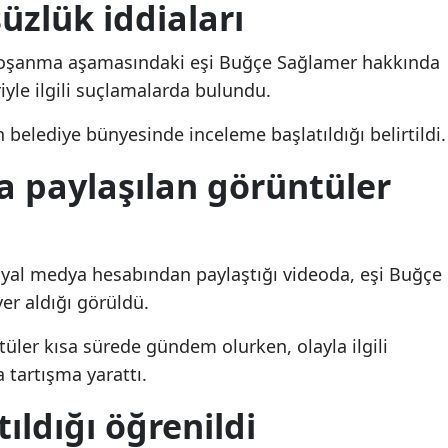
üzlük iddiaları
Mersin
 boşanma aşamasındaki eşi Buğçe Sağlamer hakkında
İstanbul
iyle ilgili suçlamalarda bulundu.
İzmir
 belediye bünyesinde inceleme başlatıldığı belirtildi.
Kars
 paylaşılan görüntüler
Kastamonu
Kayseri
syal medya hesabından paylaştığı videoda, eşi Buğçe
Kırklareli
yer aldığı görüldü.
Kırşehir
üler kısa sürede gündem olurken, olayla ilgili
Kocaeli
tartışma yarattı.
Konya
ıldığı öğrenildi
Şişli’de Müge Şahin
Cevdet Yılmaz’dan Me
Kütahya
Cinayeti: 5 Yıl Önce
Anlaşması Mesajı: