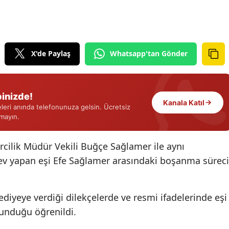
Edirne
Elazığ
X'de Paylaş
Whatsapp'tan Gönder
Erzincan
Erzurum
inizde!
Eskişehir
Kanala Katıl
eri anında telefonunuza gelsin. Ücretsiz
Gaziantep
rmayın.
Giresun
cilik Müdür Vekili Buğçe Sağlamer ile aynı
Gümüşhane
v yapan eşi Efe Sağlamer arasındaki boşanma süreci
Hakkari
diyeye verdiği dilekçelerde ve resmi ifadelerinde eşi
Hatay
lunduğu öğrenildi.
Isparta