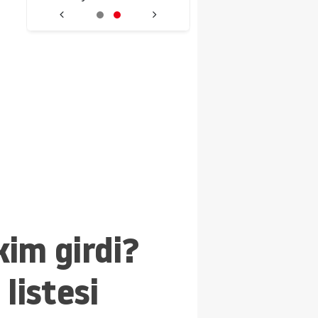
il
Cezaevinden Çıkan Nazir
NATO’ya Alternatif D
Ilgın Her Yerde Aranıyor
kim girdi?
listesi