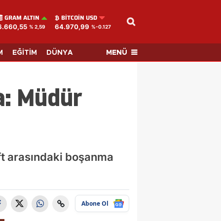
GRAM ALTIN
BITCOIN USD
6.660,55
64.970,99
% 2,59
%-0.127
MENÜ
M
EĞİTİM
DÜNYA
a: Müdür
ft arasındaki boşanma
Abone Ol