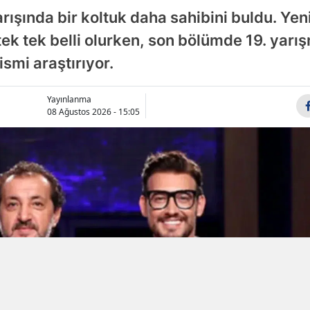
ışında bir koltuk daha sahibini buldu. Yeni
Samsun
ek tek belli olurken, son bölümde 19. yarış
Siirt
smi araştırıyor.
Sinop
Yayınlanma
Sivas
08 Ağustos 2026 - 15:05
Tekirdağ
Tokat
Trabzon
Tunceli
Ebola virüs
Şanlıurfa
Türkiye'de 
Uşak
Kongo'daki
salgında vak
Van