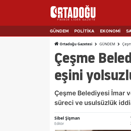
GÜNDEM
POLİTİKA
EKONOMİ
S
GÜNDEM
Çeşme
Ortadoğu Gazetesi
Çeşme Beledi
eşini yolsuz
Çeşme Belediyesi İmar v
süreci ve usulsüzlük idd
Sibel Şişman
Editör