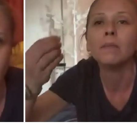
Bilecik
Bingöl
Bitlis
Bolu
MasterChef ana
Devrim Özk
Burdur
kadroya 19. isim
Acı Günü:
kim girdi? İşte
Babaannesi
Bursa
kadrodaki ya...
Kaybetti
Çanakkale
Çankırı
Çorum
Denizli
Diyarbakır