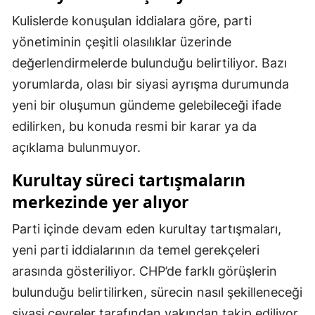
Kulislerde konuşulan iddialara göre, parti
Malatya
yönetiminin çeşitli olasılıklar üzerinde
Manisa
değerlendirmelerde bulunduğu belirtiliyor. Bazı
Kahramanmaraş
yorumlarda, olası bir siyasi ayrışma durumunda
yeni bir oluşumun gündeme gelebileceği ifade
Mardin
edilirken, bu konuda resmi bir karar ya da
Muğla
açıklama bulunmuyor.
Muş
Kurultay süreci tartışmaların
Nevşehir
merkezinde yer alıyor
Niğde
Parti içinde devam eden kurultay tartışmaları,
yeni parti iddialarının da temel gerekçeleri
Ordu
arasında gösteriliyor. CHP’de farklı görüşlerin
Rize
bulunduğu belirtilirken, sürecin nasıl şekilleneceği
Sakarya
siyasi çevreler tarafından yakından takip ediliyor.