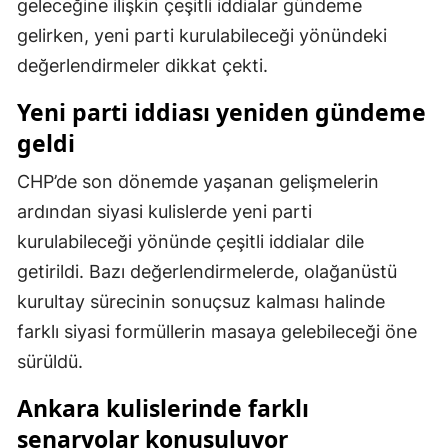
geleceğine ilişkin çeşitli iddialar gündeme
Mersin
gelirken, yeni parti kurulabileceği yönündeki
değerlendirmeler dikkat çekti.
İstanbul
Yeni parti iddiası yeniden gündeme
İzmir
geldi
Kars
CHP’de son dönemde yaşanan gelişmelerin
Kastamonu
ardından siyasi kulislerde yeni parti
Kayseri
kurulabileceği yönünde çeşitli iddialar dile
getirildi. Bazı değerlendirmelerde, olağanüstü
Kırklareli
kurultay sürecinin sonuçsuz kalması halinde
Kırşehir
farklı siyasi formüllerin masaya gelebileceği öne
Kocaeli
sürüldü.
Konya
Ankara kulislerinde farklı
senaryolar konuşuluyor
Kütahya