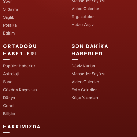
Manşetler Sayfası
Spor
Video Galeriler
3. Sayfa
Yalova
E-gazeteler
Sağlık
Karabük
Haber Arşivi
Politika
Eğitim
Kilis
ORTADOĞU
SON DAKIKA
Osmaniye
HABERLERI
HABERLER
Düzce
Popüler Haberler
Döviz Kurları
Astroloji
Manşetler Sayfası
Sanat
Video Galeriler
Gözden Kaçmasın
Foto Galeriler
Dünya
Köşe Yazarları
Genel
Bilişim
HAKKIMIZDA