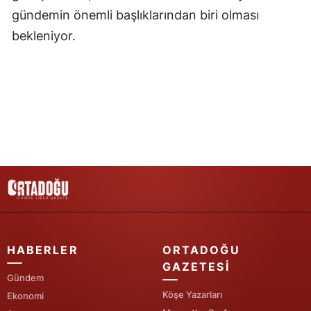
gündemin önemli başlıklarından biri olması
Yozgat
bekleniyor.
Zonguldak
Aksaray
Bayburt
Karaman
Kırıkkale
Batman
Şırnak
HABERLER
ORTADOĞU
Bartın
GAZETESI
Gündem
Ardahan
Köşe Yazarları
Ekonomi
Iğdır