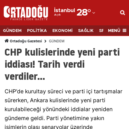
İstanbul
28
°
Açık
Adana
Adıyaman
MENÜ
GÜNDEM
POLİTİKA
EKONOMİ
SAĞLIK
SPOR
BİLİM
Afyonkarahisar
GÜNDEM
Ortadoğu Gazetesi
CHP kulislerinde yeni parti
Ağrı
iddiası! Tarih verdi
Amasya
verdiler...
Ankara
Antalya
CHP’de kurultay süreci ve parti içi tartışmalar
Artvin
sürerken, Ankara kulislerinde yeni parti
kurulabileceği yönündeki iddialar yeniden
Aydın
gündeme geldi. Parti yönetimine yakın
Balıkesir
isimlerin olası senaryolar üzerinde