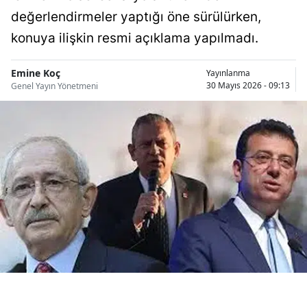
Bilecik
değerlendirmeler yaptığı öne sürülürken,
konuya ilişkin resmi açıklama yapılmadı.
Bingöl
Bitlis
Emine Koç
Yayınlanma
30 Mayıs 2026 - 09:13
Genel Yayın Yönetmeni
Bolu
Burdur
Bursa
Çanakkale
Çankırı
Çorum
Denizli
Diyarbakır