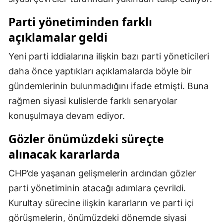
Samsun
Parti yönetiminden farklı
açıklamalar geldi
Siirt
Yeni parti iddialarına ilişkin bazı parti yöneticileri
Sinop
daha önce yaptıkları açıklamalarda böyle bir
Sivas
gündemlerinin bulunmadığını ifade etmişti. Buna
Tekirdağ
rağmen siyasi kulislerde farklı senaryolar
konuşulmaya devam ediyor.
Tokat
Gözler önümüzdeki süreçte
Trabzon
alınacak kararlarda
Tunceli
CHP’de yaşanan gelişmelerin ardından gözler
Şanlıurfa
parti yönetiminin atacağı adımlara çevrildi.
Uşak
Kurultay sürecine ilişkin kararların ve parti içi
görüşmelerin, önümüzdeki dönemde siyasi
Van