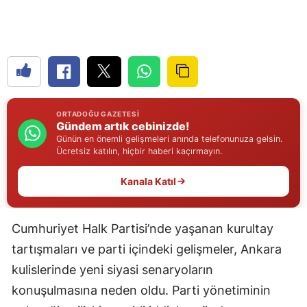
Edirne
Elazığ
Erzincan
Erzurum
ORTADOĞU GAZETESI
Gündem artık cebinizde!
Eskişehir
Günün en önemli gelişmeleri anında telefonunuza gelsin.
Ücretsiz katılın, hiçbir haberi kaçırmayın.
Gaziantep
Kanala Katıl
Giresun
Gümüşhane
Cumhuriyet Halk Partisi’nde yaşanan kurultay
Hakkari
tartışmaları ve parti içindeki gelişmeler, Ankara
kulislerinde yeni siyasi senaryoların
Hatay
konuşulmasına neden oldu. Parti yönetiminin
Isparta