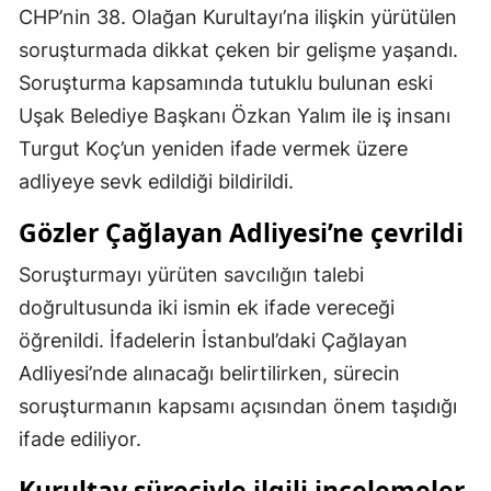
CHP’nin 38. Olağan Kurultayı’na ilişkin yürütülen
Mersin
soruşturmada dikkat çeken bir gelişme yaşandı.
İstanbul
Soruşturma kapsamında tutuklu bulunan eski
Uşak Belediye Başkanı Özkan Yalım ile iş insanı
İzmir
Turgut Koç’un yeniden ifade vermek üzere
Kars
adliyeye sevk edildiği bildirildi.
Kastamonu
Gözler Çağlayan Adliyesi’ne çevrildi
Kayseri
Soruşturmayı yürüten savcılığın talebi
Kırklareli
doğrultusunda iki ismin ek ifade vereceği
öğrenildi. İfadelerin İstanbul’daki Çağlayan
Kırşehir
Adliyesi’nde alınacağı belirtilirken, sürecin
Kocaeli
soruşturmanın kapsamı açısından önem taşıdığı
Konya
ifade ediliyor.
Kütahya
Kurultay süreciyle ilgili incelemeler