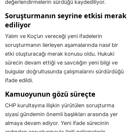
değerlendirmelerin sürdüğü kaydediliyor.
Samsun
Soruşturmanın seyrine etkisi merak
Siirt
ediliyor
Sinop
Yalım ve Koç’un vereceği yeni ifadelerin
soruşturmanın ilerleyen aşamalarında nasıl bir
Sivas
etki oluşturacağı merak konusu oldu. Hukuki
Tekirdağ
sürecin devam ettiği ve savcılığın yeni bilgi ve
Tokat
bulgular doğrultusunda çalışmalarını sürdürdüğü
ifade edildi.
Trabzon
Kamuoyunun gözü süreçte
Tunceli
CHP kurultayına ilişkin yürütülen soruşturma
Şanlıurfa
siyasi gündemin önemli başlıkları arasında yer
Uşak
almaya devam ediyor. Yeni ifade sürecinin
Van
ardından soruşturmayla ilgili gelişmelerin