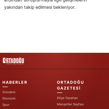
yakından takip edilmesi bekleniyor.
Yozgat
Zonguldak
Aksaray
Bayburt
Karaman
Kırıkkale
Batman
Şırnak
HABERLER
ORTADOĞU
GAZETESI
Bartın
Gündem
Köşe Yazarları
Ardahan
Ekonomi
Manşetler Sayfası
Spor
Iğdır