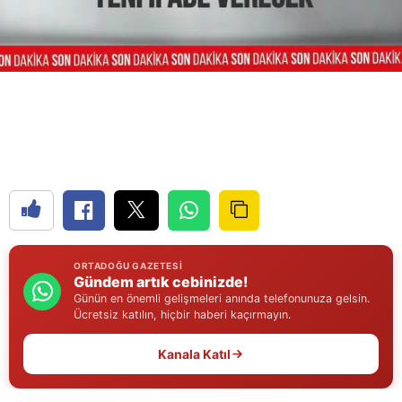
Edirne
Elazığ
Erzincan
Erzurum
Eskişehir
Gaziantep
Giresun
ORTADOĞU GAZETESI
Gümüşhane
Gündem artık cebinizde!
Günün en önemli gelişmeleri anında telefonunuza gelsin.
Hakkari
Ücretsiz katılın, hiçbir haberi kaçırmayın.
Hatay
Kanala Katıl
Isparta