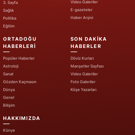
Video Galeriler
3. Sayfa
E-gazeteler
Sağlık
Yalova
Haber Arşivi
Politika
Karabük
Eğitim
Kilis
ORTADOĞU
SON DAKIKA
HABERLERI
HABERLER
Osmaniye
Popüler Haberler
Döviz Kurları
Düzce
Astroloji
Manşetler Sayfası
Sanat
Video Galeriler
Gözden Kaçmasın
Foto Galeriler
Dünya
Köşe Yazarları
Genel
Bilişim
HAKKIMIZDA
Künye