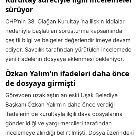
sürüyor
Malatya
CHP’nin 38. Olağan Kurultayı’na ilişkin iddialar
Manisa
nedeniyle başlatılan soruşturma kapsamında
Kahramanmaraş
çeşitli bilgi ve belgeler değerlendirilmeye devam
Mardin
ediyor. Savcılık tarafından yürütülen incelemede
yeni ifadelerin dosyaya eklenmesi bekleniyor.
Muğla
Özkan Yalım’ın ifadeleri daha önce
Muş
de dosyaya girmişti
Nevşehir
Görevden uzaklaştırılan eski Uşak Belediye
Niğde
Başkanı Özkan Yalım’ın daha önce verdiği
Ordu
ifadelerin de kurultayla ilgili dava dosyalarına
gönderildiği ve yargı mercileri tarafından
Rize
incelemeye alındığı belirtilmişti. Dosya üzerindeki
Sakarya