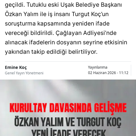
geçildi. Tutuklu eski Uşak Belediye Başkanı
Bilecik
Özkan Yalım ile iş insanı Turgut Koç’un
Bingöl
soruşturma kapsamında yeniden ifade
Bitlis
vereceği bildirildi. Çağlayan Adliyesi’nde
alınacak ifadelerin dosyanın seyrine etkisinin
Bolu
yakından takip edildiği belirtiliyor.
Burdur
Emine Koç
Yayınlanma
Bursa
02 Haziran 2026 - 11:12
Genel Yayın Yönetmeni
Çanakkale
Çankırı
Çorum
Denizli
Diyarbakır