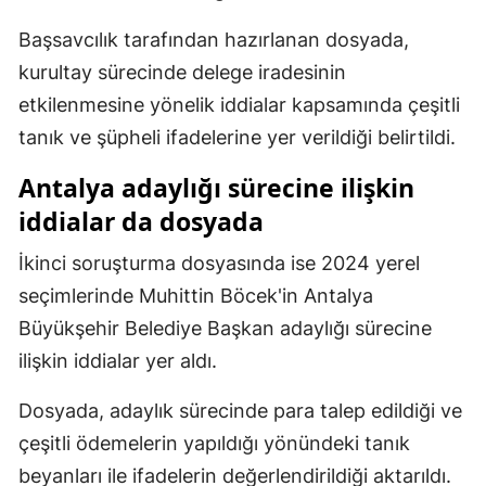
Malatya
Başsavcılık tarafından hazırlanan dosyada,
kurultay sürecinde delege iradesinin
Manisa
etkilenmesine yönelik iddialar kapsamında çeşitli
Kahramanmaraş
tanık ve şüpheli ifadelerine yer verildiği belirtildi.
Mardin
Antalya adaylığı sürecine ilişkin
Muğla
iddialar da dosyada
Muş
İkinci soruşturma dosyasında ise 2024 yerel
seçimlerinde Muhittin Böcek'in Antalya
Nevşehir
Büyükşehir Belediye Başkan adaylığı sürecine
Niğde
ilişkin iddialar yer aldı.
Ordu
Dosyada, adaylık sürecinde para talep edildiği ve
Rize
çeşitli ödemelerin yapıldığı yönündeki tanık
beyanları ile ifadelerin değerlendirildiği aktarıldı.
Sakarya