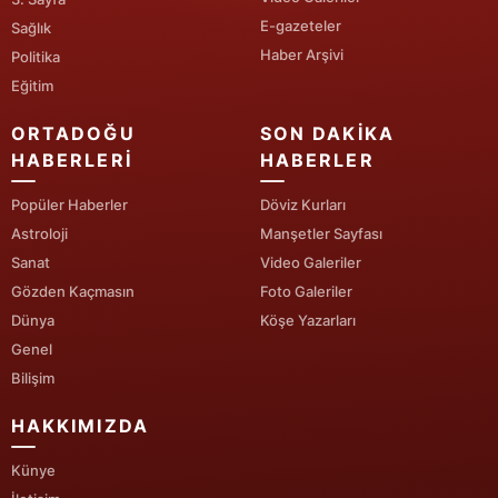
E-gazeteler
Sağlık
Yalova
Haber Arşivi
Politika
Eğitim
Karabük
ORTADOĞU
SON DAKIKA
Kilis
HABERLERI
HABERLER
Osmaniye
Popüler Haberler
Döviz Kurları
Düzce
Astroloji
Manşetler Sayfası
Sanat
Video Galeriler
Gözden Kaçmasın
Foto Galeriler
Dünya
Köşe Yazarları
Genel
Bilişim
HAKKIMIZDA
Künye