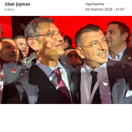
Sibel Şişman
Yayınlanma
Bilecik
03 Haziran 2026 - 21:07
Editör
Bingöl
Bitlis
Bolu
Burdur
Bursa
Çanakkale
Çankırı
Çorum
Denizli
Diyarbakır