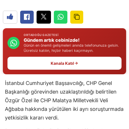
Edirne
Elazığ
Erzincan
ORTADOĞU GAZETESI
Gündem artık cebinizde!
Erzurum
Günün en önemli gelişmeleri anında telefonunuza gelsin.
Ücretsiz katılın, hiçbir haberi kaçırmayın.
Eskişehir
Kanala Katıl
Gaziantep
Giresun
İstanbul Cumhuriyet Başsavcılığı, CHP Genel
Gümüşhane
Başkanlığı görevinden uzaklaştırıldığı belirtilen
Özgür Özel ile CHP Malatya Milletvekili Veli
Hakkari
Ağbaba hakkında yürütülen iki ayrı soruşturmada
Hatay
yetkisizlik kararı verdi.
Isparta