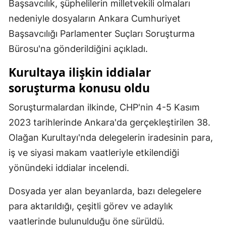
Başsavcılık, şüphelilerin milletvekili olmaları
Mersin
nedeniyle dosyaların Ankara Cumhuriyet
Başsavcılığı Parlamenter Suçları Soruşturma
İstanbul
Bürosu'na gönderildiğini açıkladı.
İzmir
Kurultaya ilişkin iddialar
Kars
soruşturma konusu oldu
Kastamonu
Soruşturmalardan ilkinde, CHP'nin 4-5 Kasım
Kayseri
2023 tarihlerinde Ankara'da gerçekleştirilen 38.
Olağan Kurultayı'nda delegelerin iradesinin para,
Kırklareli
iş ve siyasi makam vaatleriyle etkilendiği
Kırşehir
yönündeki iddialar incelendi.
Kocaeli
Dosyada yer alan beyanlarda, bazı delegelere
Konya
para aktarıldığı, çeşitli görev ve adaylık
vaatlerinde bulunulduğu öne sürüldü.
Kütahya