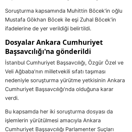
Samsun
Soruşturma kapsamında Muhittin Böcek'in oğlu
Mustafa Gökhan Böcek ile eşi Zuhal Böcek'in
Siirt
ifadelerine de yer verildiği belirtildi.
Sinop
Dosyalar Ankara Cumhuriyet
Sivas
Başsavcılığı'na gönderildi
Tekirdağ
İstanbul Cumhuriyet Başsavcılığı, Özgür Özel ve
Tokat
Veli Ağbaba'nın milletvekili sıfatı taşıması
nedeniyle soruşturma yürütme yetkisinin Ankara
Trabzon
Cumhuriyet Başsavcılığı'nda olduğuna karar
Tunceli
verdi.
Şanlıurfa
Bu kapsamda her iki soruşturma dosyası da
Uşak
işlemlerin yürütülmesi amacıyla Ankara
Cumhuriyet Başsavcılığı Parlamenter Suçları
Van