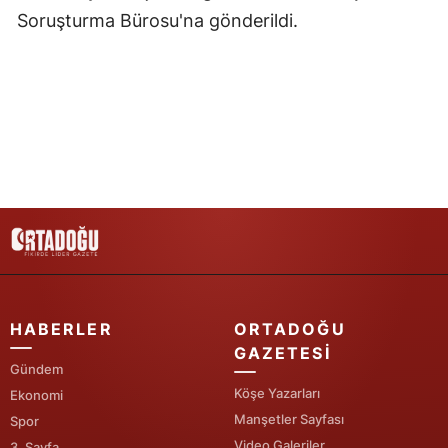
Soruşturma Bürosu'na gönderildi.
Yozgat
Zonguldak
Aksaray
Bayburt
Karaman
Kırıkkale
Batman
Şırnak
HABERLER
ORTADOĞU
GAZETESI
Bartın
Gündem
Köşe Yazarları
Ekonomi
Ardahan
Manşetler Sayfası
Spor
Video Galeriler
Iğdır
3. Sayfa