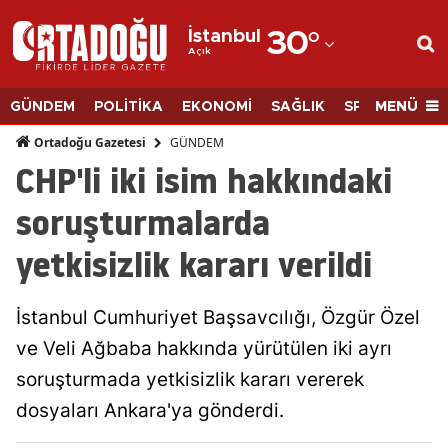
İstanbul
30
°
Açık
Adana
Adıyaman
MENÜ
GÜNDEM
POLİTİKA
EKONOMİ
SAĞLIK
SPOR
BİLİM
Afyonkarahisar
GÜNDEM
Ortadoğu Gazetesi
CHP'li iki isim hakkındaki
Ağrı
soruşturmalarda
Amasya
yetkisizlik kararı verildi
Ankara
Antalya
İstanbul Cumhuriyet Başsavcılığı, Özgür Özel
Artvin
ve Veli Ağbaba hakkında yürütülen iki ayrı
soruşturmada yetkisizlik kararı vererek
Aydın
dosyaları Ankara'ya gönderdi.
Balıkesir