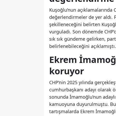
Kuşoğlu’nun açıklamalarında C
değerlendirmeler de yer aldı. P
şekilleneceğini belirten Kuşoğ
vurguladı. Son dönemde CHP’d
sık sık gündeme gelirken, par
belirlenebileceğini açıklamıştı.
Ekrem İmamoğl
koruyor
CHP’nin 2025 yılında gerçekle
cumhurbaşkanı adayı olarak öne 
sonunda İmamoğlu’nun adaylığ
kamuoyuna duyurulmuştu. Bu n
tartışmalarda Ekrem İmamoğlu