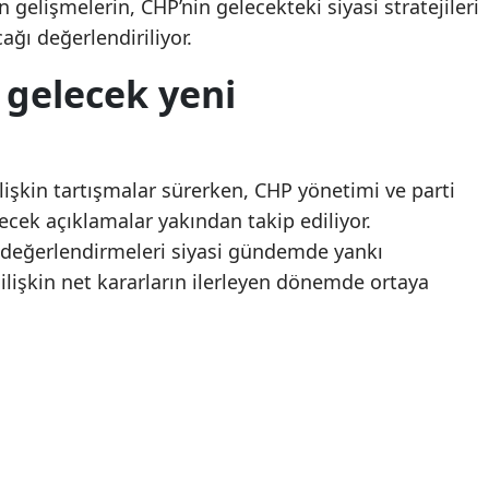
n gelişmelerin, CHP’nin gelecekteki siyasi stratejileri
ağı değerlendiriliyor.
Yozgat
 gelecek yeni
Zonguldak
Aksaray
Bayburt
işkin tartışmalar sürerken, CHP yönetimi ve parti
ecek açıklamalar yakından takip ediliyor.
Karaman
n değerlendirmeleri siyasi gündemde yankı
Kırıkkale
 ilişkin net kararların ilerleyen dönemde ortaya
Batman
Şırnak
Bartın
Ardahan
Iğdır