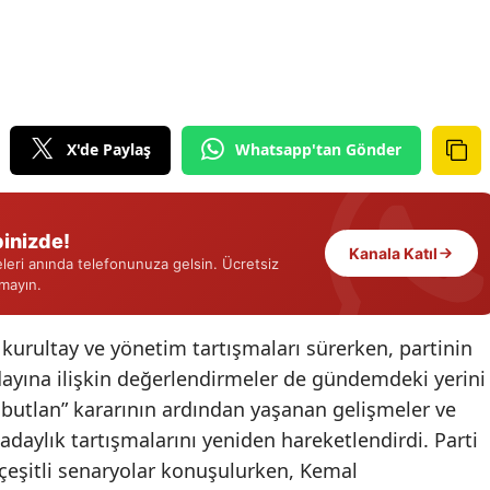
Edirne
Elazığ
Erzincan
X'de Paylaş
Whatsapp'tan Gönder
Erzurum
Eskişehir
inizde!
Gaziantep
Kanala Katıl
eri anında telefonunuza gelsin. Ücretsiz
rmayın.
Giresun
Gümüşhane
rultay ve yönetim tartışmaları sürerken, partinin
yına ilişkin değerlendirmeler de gündemdeki yerini
Hakkari
utlan” kararının ardından yaşanan gelişmeler ve
Hatay
, adaylık tartışmalarını yeniden hareketlendirdi. Parti
n çeşitli senaryolar konuşulurken, Kemal
Isparta