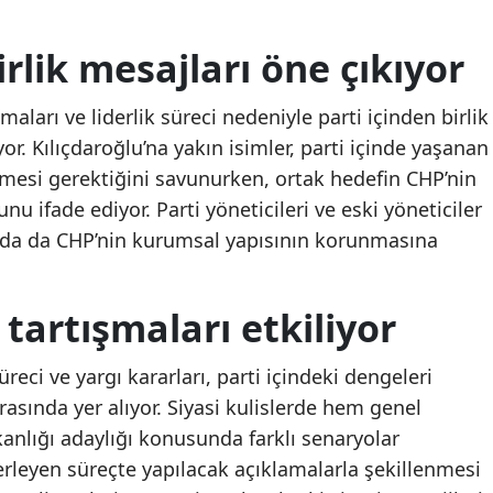
Samsun
irlik mesajları öne çıkıyor
Siirt
aları ve liderlik süreci nedeniyle parti içinden birlik
Sinop
r. Kılıçdaroğlu’na yakın isimler, parti içinde yaşanan
Sivas
emesi gerektiğini savunurken, ortak hedefin CHP’nin
 ifade ediyor. Parti yöneticileri ve eski yöneticiler
Tekirdağ
rda da CHP’nin kurumsal yapısının korunmasına
Tokat
Trabzon
 tartışmaları etkiliyor
Tunceli
eci ve yargı kararları, parti içindeki dengeleri
Şanlıurfa
rasında yer alıyor. Siyasi kulislerde hem genel
lığı adaylığı konusunda farklı senaryolar
Uşak
rleyen süreçte yapılacak açıklamalarla şekillenmesi
Van