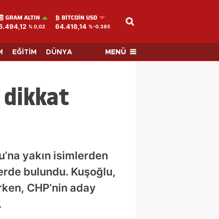
GRAM ALTIN
BITCOIN USD
6.494,12
64.418,14
% 0,02
%-0.385
MENÜ
M
EĞİTİM
DÜNYA
 dikkat
lu’na yakın isimlerden
erde bulundu. Kuşoğlu,
urken, CHP’nin aday
.