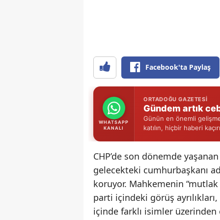
Facebook'ta Paylaş
ORTADOĞU GAZETESI
Gündem artık ceb
Günün en önemli gelişmel
WHATSAPP
katılın, hiçbir haberi kaçı
KANALI
CHP’de son dönemde yaşanan ku
gelecekteki cumhurbaşkanı ada
koruyor. Mahkemenin “mutlak b
parti içindeki görüş ayrılıkları
içinde farklı isimler üzerinde