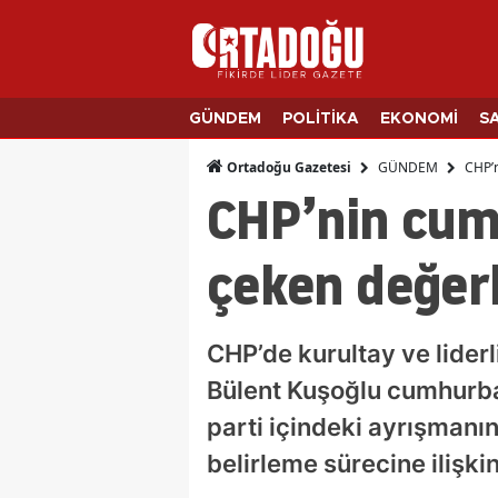
GÜNDEM
POLİTİKA
EKONOMİ
S
GÜNDEM
CHP’n
Ortadoğu Gazetesi
CHP’nin cumh
çeken değer
CHP’de kurultay ve liderl
Bülent Kuşoğlu cumhurbaş
parti içindeki ayrışmanı
belirleme sürecine ilişkin