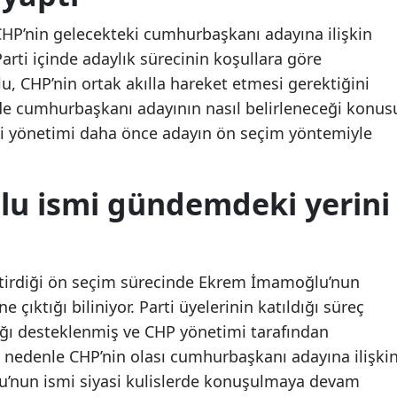
Malatya
Yunanistan'da yangın
Yunanistan'da yangı
HP’nin gelecekteki cumhurbaşkanı adayına ilişkin
önlemi: 4 bölgede kırmızı
önlemi: 4 bölgede kırm
arti içinde adaylık sürecinin koşullara göre
Manisa
alarm
alarm
lu, CHP’nin ortak akılla hareket etmesi gerektiğini
Kahramanmaraş
e cumhurbaşkanı adayının nasıl belirleneceği konus
ti yönetimi daha önce adayın ön seçim yöntemiyle
Mardin
Muğla
u ismi gündemdeki yerini
Muş
Nevşehir
ştirdiği ön seçim sürecinde Ekrem İmamoğlu’nun
Niğde
çıktığı biliniyor. Parti üyelerinin katıldığı süreç
Ordu
ı desteklenmiş ve CHP yönetimi tarafından
edenle CHP’nin olası cumhurbaşkanı adayına ilişki
Rize
’nun ismi siyasi kulislerde konuşulmaya devam
Sakarya