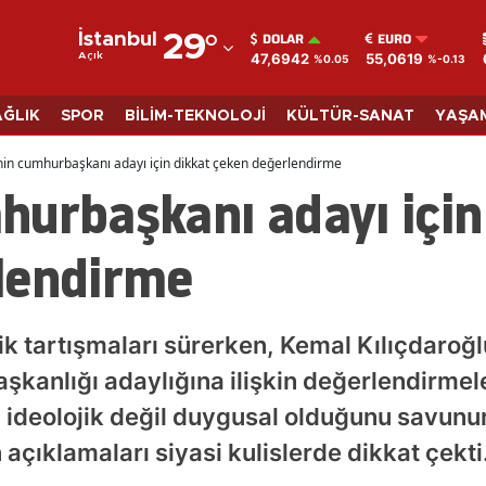
DOLAR
EURO
İstanbul
29
°
47,6942
55,0619
Açık
%0.05
%-0.13
Adana
Adıyaman
AĞLIK
SPOR
BİLİM-TEKNOLOJİ
KÜLTÜR-SANAT
YAŞA
Afyonkarahisar
in cumhurbaşkanı adayı için dikkat çeken değerlendirme
urbaşkanı adayı için
Ağrı
Amasya
lendirme
Ankara
Antalya
ik tartışmaları sürerken, Kemal Kılıçdaroğ
Artvin
kanlığı adaylığına ilişkin değerlendirmel
n ideolojik değil duygusal olduğunu savun
Aydın
 açıklamaları siyasi kulislerde dikkat çekti
Balıkesir