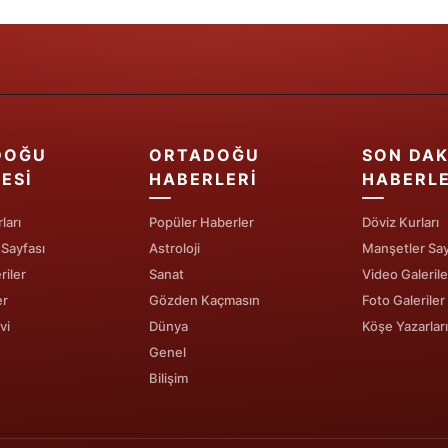
Yalova
Karabük
Kilis
DOĞU
ORTADOĞU
SON DAK
Osmaniye
ESI
HABERLERI
HABERL
Düzce
ları
Popüler Haberler
Döviz Kurları
 Sayfası
Astroloji
Manşetler Say
riler
Sanat
Video Galerile
er
Gözden Kaçmasın
Foto Galeriler
vi
Dünya
Köşe Yazarları
Genel
Bilişim