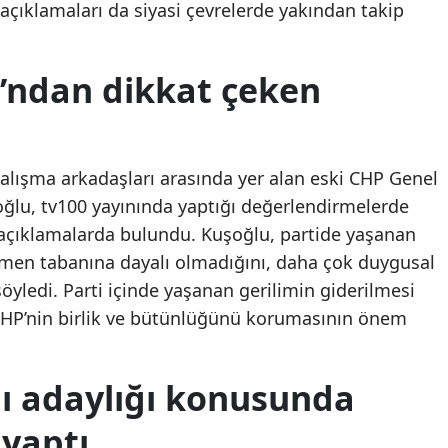
 açıklamaları da siyasi çevrelerde yakından takip
Mersin
İstanbul
’ndan dikkat çeken
İzmir
Kars
alışma arkadaşları arasında yer alan eski CHP Genel
Kastamonu
ğlu, tv100 yayınında yaptığı değerlendirmelerde
 açıklamalarda bulundu. Kuşoğlu, partide yaşanan
Kayseri
çmen tabanına dayalı olmadığını, daha çok duygusal
Kırklareli
öyledi. Parti içinde yaşanan gerilimin giderilmesi
Kırşehir
 CHP’nin birlik ve bütünlüğünü korumasının önem
Kocaeli
 adaylığı konusunda
Konya
yaptı
Kütahya