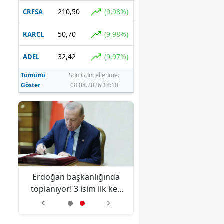
210,50
(9,98%)
CRFSA
50,70
(9,98%)
KARCL
32,42
(9,97%)
ADEL
Tümünü
Son Güncellenme:
Göster
08.08.2026 18:10
anı
Erdoğan başkanlığında
Üsküdar Belediye Ba
en
toplanıyor! 3 isim ilk kez
Sinem Dedetaş göre
katılacak
uzaklaştırıldı