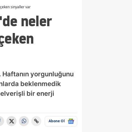
çeken sinyaller var
de neler
 çeken
r. Haftanın yorgunluğunu
anlarda beklenmedik
lverişli bir enerji
Abone Ol