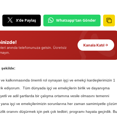
Edirne
Elazığ
X'de Paylaş
Whatsapp'tan Gönder
Erzincan
Erzurum
inizde!
Kanala Katıl
eri anında telefonunuza gelsin. Ücretsiz
Eskişehir
rmayın.
Gaziantep
 şekilde:
Giresun
 ve kalkınmasında önemli rol oynayan işçi ve emekçi kardeşlerimizin 1
Gümüşhane
 ediyorum. Tüm dünyada işçi ve emekçilerin birlik ve dayanışma
Hakkari
etli ve adil şartlarda bir çalışma ortamına vesile olmasını temenni
Hatay
yana işçi ve emekçilerimizin sorunlarına her zaman samimiyetle çözü
sizlik oranını düşürmek için pek çok tedbiri, programı hayata geçirdik. B
Isparta