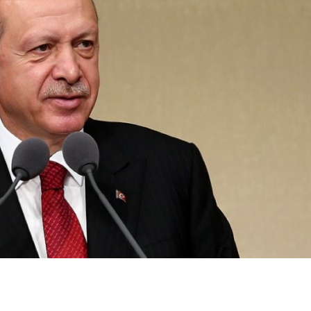
Bilecik
Bingöl
Yeni Parti'den
Sıla'dan ilk
Bitlis
Mansur Yavaş için
buluşma itir
Bolu
adaylık açıklaması
Valizle git
nedenini açı
Burdur
Bursa
Çanakkale
Çankırı
Çorum
Denizli
Diyarbakır