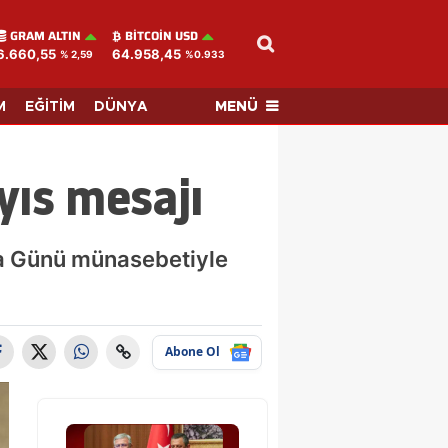
GRAM ALTIN
BITCOIN USD
6.660,55
64.958,45
% 2,59
%0.933
MENÜ
M
EĞİTİM
DÜNYA
ıs mesajı
a Günü münasebetiyle
Abone Ol