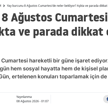
M
Yay burcunu 8 Ağustos Cumartesi'de neler bekliyor? Aşkta ve parada dikkat 
Malatya
 8 Ağustos Cumartesi'
Manisa
kta ve parada dikkat
Kahramanmaraş
Mardin
Muğla
Muş
 Cumartesi hareketli bir güne işaret ediyo
Nevşehir
ugün hem sosyal hayatta hem de kişisel pl
. Gün, ertelenen konuları toparlamak için de e
Niğde
Ordu
Rize
Yayınlanma
08 Ağustos 2026 - 01:07
Sakarya