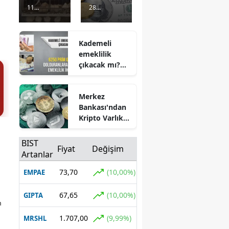
büyüklü
sıralama
11
28
ğündeki
sı
Görüntülenm
Görüntülenm
deprem
güncelle
e
6 gün önce
e
6 gün önce
binalard
ndi
Kademeli
a hasara
emeklilik
yol açtı
çıkacak mı?
6250 prim
gününü
Merkez
dolduranlara
Bankası'ndan
erken
Kripto Varlık
emeklilik
Merkezi Kayıt
ihtimali
Sistemi'ne
BIST
Fiyat
Değişim
onay
Artanlar
73,70
(10,00%)
EMPAE
67,65
(10,00%)
GIPTA
m
1.707,00
(9,99%)
MRSHL
u