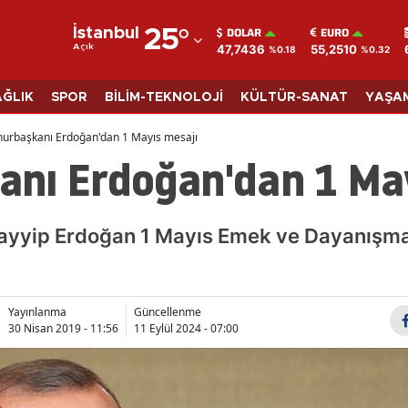
DOLAR
EURO
İstanbul
25
°
47,7436
55,2510
Açık
%0.18
%0.32
Adana
Adıyaman
AĞLIK
SPOR
BİLİM-TEKNOLOJİ
KÜLTÜR-SANAT
YAŞA
Afyonkarahisar
urbaşkanı Erdoğan'dan 1 Mayıs mesajı
nı Erdoğan'dan 1 May
Ağrı
Amasya
yyip Erdoğan 1 Mayıs Emek ve Dayanışm
Ankara
Antalya
Yayınlanma
Güncellenme
Artvin
30 Nisan 2019 - 11:56
11 Eylül 2024 - 07:00
Aydın
Balıkesir