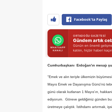
Facebook'ta Paylaş
ORTADOĞU GAZETESI
Gündem artık ceb
Günün en önemli gelişmel
WHATSAPP
katılın, hiçbir haberi kaçı
KANALI
Cumhurbaşkanı Erdoğan'ın mesajı şu
"Emek ve alın teriyle ülkemizin büyümesi
Mayıs Emek ve Dayanışma Günü'nü tebrik
günü olarak kutlanan 1 Mayıs'ın, hakkaniy
ediyorum. Göreve geldiğimiz günden bu 
üretmeye çalıştık. İstihdamı artırmak, iş