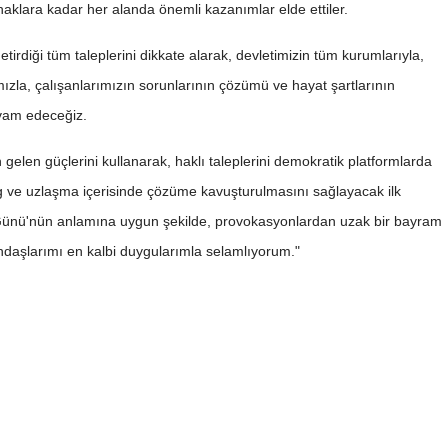
haklara kadar her alanda önemli kazanımlar elde ettiler.
Mersin
etirdiği tüm taleplerini dikkate alarak, devletimizin tüm kurumlarıyla,
İstanbul
ımızla, çalışanlarımızın sorunlarının çözümü ve hayat şartlarının
İzmir
devam edeceğiz.
Kars
 gelen güçlerini kullanarak, haklı taleplerini demokratik platformlarda
Kastamonu
alog ve uzlaşma içerisinde çözüme kavuşturulmasını sağlayacak ilk
nü'nün anlamına uygun şekilde, provokasyonlardan uzak bir bayram
Kayseri
andaşlarımı en kalbi duygularımla selamlıyorum."
Kırklareli
Kırşehir
Erdoğan başkanlığında
Üsküdar Belediye Başk
Kocaeli
toplanıyor! 3 isim ilk kez
Sinem Dedetaş görevd
Konya
katılacak
uzaklaştırıldı
Kütahya