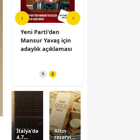
Yeni Parti'den
Sıla'dan ilk
Yeni
afı:
Mansur Yavaş için
buluşma itirafı:
Man
me
adaylık açıklaması
Valizle gitme
ada
klad...
nedenini açıklad...
1
2
İtalya'da
Altın
4,7
rezervi