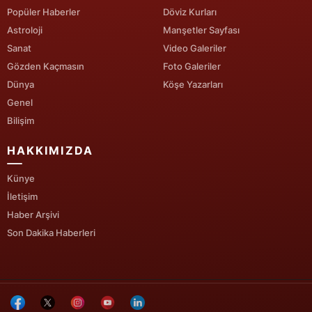
Popüler Haberler
Döviz Kurları
Yozgat
Astroloji
Manşetler Sayfası
Sanat
Video Galeriler
Zonguldak
Gözden Kaçmasın
Foto Galeriler
Aksaray
Dünya
Köşe Yazarları
Genel
Bayburt
Bilişim
Karaman
HAKKIMIZDA
Kırıkkale
Künye
Batman
İletişim
Haber Arşivi
Şırnak
Son Dakika Haberleri
Bartın
Ardahan
Iğdır