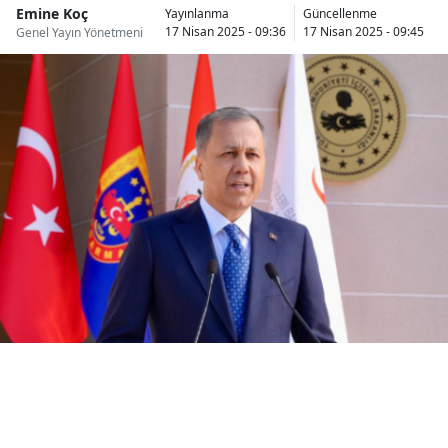
Emine Koç
Yayınlanma
Güncellenme
Bilecik
17 Nisan 2025 - 09:36
17 Nisan 2025 - 09:45
Genel Yayın Yönetmeni
Bingöl
Bitlis
Bolu
Burdur
Bursa
Çanakkale
Çankırı
Çorum
Denizli
Diyarbakır