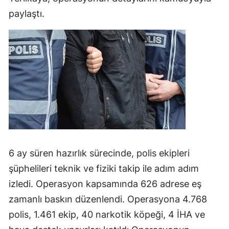
paylaştı.
Mersin
İstanbul
İzmir
Kars
Kastamonu
Kayseri
Kırklareli
6 ay süren hazırlık sürecinde, polis ekipleri
Kırşehir
şüphelileri teknik ve fiziki takip ile adım adım
Kocaeli
izledi. Operasyon kapsamında 626 adrese eş
zamanlı baskın düzenlendi. Operasyona 4.768
Konya
polis, 1.461 ekip, 40 narkotik köpeği, 4 İHA ve
Kütahya