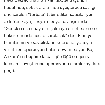
hava destek unsurları katıldı.Operasyonun
Malatya
hedefinde, sokak aralarında uyuşturucu sattığı
öne sürülen “torbacı” tabir edilen satıcılar yer
Manisa
aldı. Yerlikaya, sosyal medya paylaşımında
Kahramanmaraş
“Gençlerimizin hayatını çalmaya cüret edenlere
hukuk önünde hesap sorulacak” dedi.Emniyet
Mardin
birimlerinin ve savcılıkların koordinasyonuyla
Muğla
yürütülen operasyon halen devam ediyor. Bu,
Muş
Ankara’nın bugüne kadar gördüğü en geniş
kapsamlı uyuşturucu operasyonu olarak kayıtlara
Nevşehir
geçti.
Niğde
Ordu
Rize
Sakarya