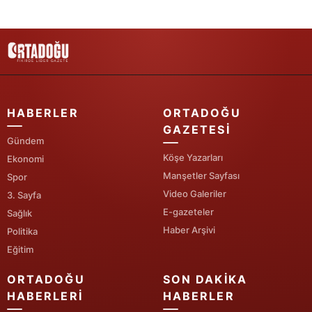
Samsun
Siirt
Sinop
Sivas
HABERLER
ORTADOĞU
GAZETESI
Tekirdağ
Gündem
Köşe Yazarları
Ekonomi
Tokat
Manşetler Sayfası
Spor
Trabzon
Video Galeriler
3. Sayfa
E-gazeteler
Sağlık
Tunceli
Haber Arşivi
Politika
Eğitim
Şanlıurfa
ORTADOĞU
SON DAKIKA
Uşak
HABERLERI
HABERLER
Van