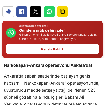
Edirne
Elazığ
Erzincan
ORTADOĞU GAZETESI
Gündem artık cebinizde!
Erzurum
Günün en önemli gelişmeleri anında telefonunuza gelsin.
Ücretsiz katılın, hiçbir haberi kaçırmayın.
Eskişehir
Kanala Katıl
Gaziantep
Giresun
Narkokapan-Ankara operasyonu Ankara'da!
Gümüşhane
Ankara’da sabah saatlerinde başlayan geniş
Hakkari
kapsamlı “Narkokapan-Ankara” operasyonunda,
uyuşturucu madde satışı yaptığı belirlenen 525
Hatay
şüpheli gözaltına alındı. İçişleri Bakanı Ali
Isparta
Yerlikaya, operasyonun detaylarını kamuoyuyla