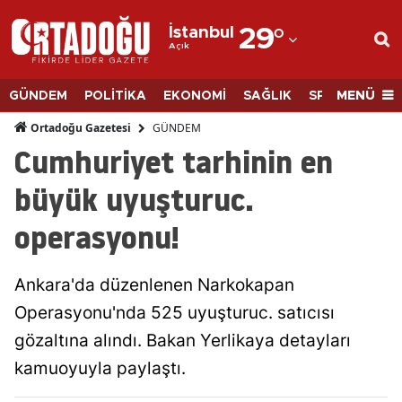
İstanbul
29
°
Açık
Adana
Adıyaman
MENÜ
GÜNDEM
POLİTİKA
EKONOMİ
SAĞLIK
SPOR
BİLİM
Afyonkarahisar
GÜNDEM
Ortadoğu Gazetesi
Cumhuriyet tarhinin en
Ağrı
büyük uyuşturuc.
Amasya
operasyonu!
Ankara
Antalya
Ankara'da düzenlenen Narkokapan
Artvin
Operasyonu'nda 525 uyuşturuc. satıcısı
gözaltına alındı. Bakan Yerlikaya detayları
Aydın
kamuoyuyla paylaştı.
Balıkesir