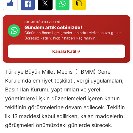
Edirne
Elazığ
ORTADOĞU GAZETESI
Gündem artık cebinizde!
Erzincan
Günün en önemli gelişmeleri anında telefonunuza gelsin.
Ücretsiz katılın, hiçbir haberi kaçırmayın.
Erzurum
Kanala Katıl
Eskişehir
Gaziantep
Türkiye Büyük Millet Meclisi (TBMM) Genel
Giresun
Kurulu'nda emniyet teşkilatı, vergi uygulamaları,
Basın İlan Kurumu yaptırımları ve yerel
Gümüşhane
yönetimlere ilişkin düzenlemeleri içeren kanun
Hakkari
teklifinin görüşmelerine devam edilecek. Teklifin
ilk 13 maddesi kabul edilirken, kalan maddelerin
Hatay
görüşmeleri önümüzdeki günlerde sürecek.
Isparta