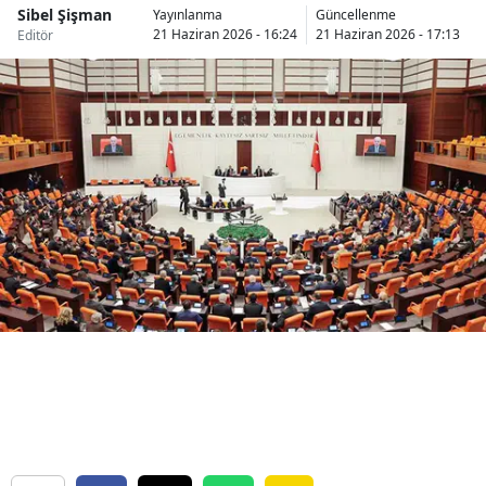
Sibel Şişman
Yayınlanma
Güncellenme
Bilecik
21 Haziran 2026 - 16:24
21 Haziran 2026 - 17:13
Editör
Bingöl
Bitlis
Bolu
Burdur
Bursa
Çanakkale
Çankırı
Çorum
Denizli
Diyarbakır