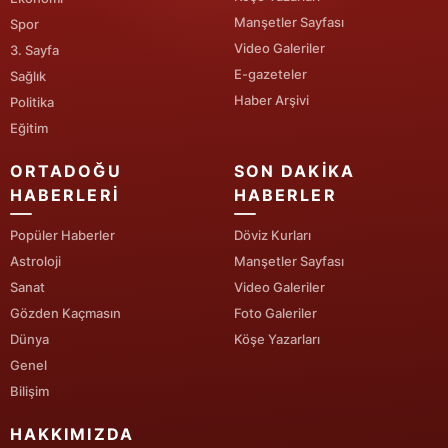
Manşetler Sayfası
Spor
Video Galeriler
3. Sayfa
E-gazeteler
Sağlık
Haber Arşivi
Politika
Eğitim
ORTADOĞU
SON DAKIKA
HABERLERI
HABERLER
Popüler Haberler
Döviz Kurları
Astroloji
Manşetler Sayfası
Sanat
Video Galeriler
Gözden Kaçmasın
Foto Galeriler
Dünya
Köşe Yazarları
Genel
Bilişim
HAKKIMIZDA