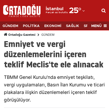
İstanbul
25
°
Parçalı az bulutlu
Adana
Adıyaman
MENÜ
GÜNDEM
POLİTİKA
EKONOMİ
SAĞLIK
SPOR
BİLİM
Afyonkarahisar
GÜNDEM
Ortadoğu Gazetesi
Emniyet ve vergi
Ağrı
düzenlemelerini içeren
Amasya
teklif Meclis'te ele alınacak
Ankara
Antalya
TBMM Genel Kurulu'nda emniyet teşkilatı,
Artvin
vergi uygulamaları, Basın İlan Kurumu ve ticari
plakalara ilişkin düzenlemeleri içeren teklif
Aydın
görüşülüyor.
Balıkesir