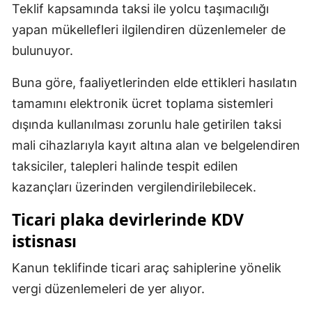
Teklif kapsamında taksi ile yolcu taşımacılığı
Samsun
yapan mükellefleri ilgilendiren düzenlemeler de
bulunuyor.
Siirt
Sinop
Buna göre, faaliyetlerinden elde ettikleri hasılatın
tamamını elektronik ücret toplama sistemleri
Sivas
dışında kullanılması zorunlu hale getirilen taksi
Tekirdağ
mali cihazlarıyla kayıt altına alan ve belgelendiren
taksiciler, talepleri halinde tespit edilen
Tokat
kazançları üzerinden vergilendirilebilecek.
Trabzon
Ticari plaka devirlerinde KDV
Tunceli
istisnası
Şanlıurfa
Kanun teklifinde ticari araç sahiplerine yönelik
Uşak
vergi düzenlemeleri de yer alıyor.
Van