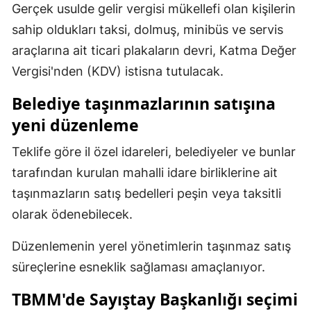
Gerçek usulde gelir vergisi mükellefi olan kişilerin
Yozgat
sahip oldukları taksi, dolmuş, minibüs ve servis
araçlarına ait ticari plakaların devri, Katma Değer
Zonguldak
Vergisi'nden (KDV) istisna tutulacak.
Aksaray
Belediye taşınmazlarının satışına
Bayburt
yeni düzenleme
Karaman
Teklife göre il özel idareleri, belediyeler ve bunlar
Kırıkkale
tarafından kurulan mahalli idare birliklerine ait
taşınmazların satış bedelleri peşin veya taksitli
Batman
olarak ödenebilecek.
Şırnak
Düzenlemenin yerel yönetimlerin taşınmaz satış
Bartın
süreçlerine esneklik sağlaması amaçlanıyor.
Ardahan
TBMM'de Sayıştay Başkanlığı seçimi
Iğdır