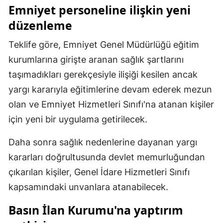
Emniyet personeline ilişkin yeni
Mersin
düzenleme
İstanbul
Teklife göre, Emniyet Genel Müdürlüğü eğitim
İzmir
kurumlarına girişte aranan sağlık şartlarını
taşımadıkları gerekçesiyle ilişiği kesilen ancak
Kars
yargı kararıyla eğitimlerine devam ederek mezun
Kastamonu
olan ve Emniyet Hizmetleri Sınıfı'na atanan kişiler
Kayseri
için yeni bir uygulama getirilecek.
Kırklareli
Daha sonra sağlık nedenlerine dayanan yargı
Kırşehir
kararları doğrultusunda devlet memurluğundan
çıkarılan kişiler, Genel İdare Hizmetleri Sınıfı
Kocaeli
kapsamındaki unvanlara atanabilecek.
Konya
Basın İlan Kurumu'na yaptırım
Kütahya