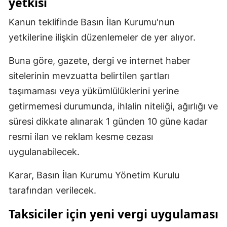
yetkisi
Malatya
Kanun teklifinde Basın İlan Kurumu'nun
Manisa
yetkilerine ilişkin düzenlemeler de yer alıyor.
Kahramanmaraş
Buna göre, gazete, dergi ve internet haber
sitelerinin mevzuatta belirtilen şartları
Mardin
taşımaması veya yükümlülüklerini yerine
Muğla
getirmemesi durumunda, ihlalin niteliği, ağırlığı ve
Muş
süresi dikkate alınarak 1 günden 10 güne kadar
resmi ilan ve reklam kesme cezası
Nevşehir
uygulanabilecek.
Niğde
Karar, Basın İlan Kurumu Yönetim Kurulu
Ordu
tarafından verilecek.
Rize
Taksiciler için yeni vergi uygulaması
Sakarya