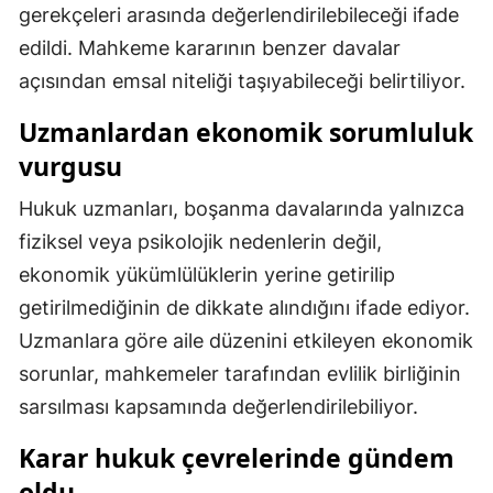
gerekçeleri arasında değerlendirilebileceği ifade
Samsun
edildi. Mahkeme kararının benzer davalar
açısından emsal niteliği taşıyabileceği belirtiliyor.
Siirt
Uzmanlardan ekonomik sorumluluk
Sinop
vurgusu
Sivas
Hukuk uzmanları, boşanma davalarında yalnızca
Tekirdağ
fiziksel veya psikolojik nedenlerin değil,
Tokat
ekonomik yükümlülüklerin yerine getirilip
getirilmediğinin de dikkate alındığını ifade ediyor.
Trabzon
Uzmanlara göre aile düzenini etkileyen ekonomik
Tunceli
sorunlar, mahkemeler tarafından evlilik birliğinin
Şanlıurfa
sarsılması kapsamında değerlendirilebiliyor.
Uşak
Karar hukuk çevrelerinde gündem
oldu
Van