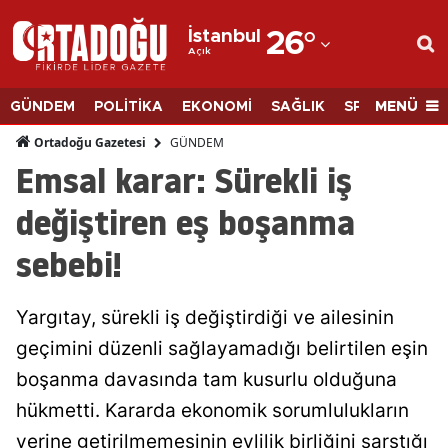
İstanbul
26
°
Açık
Adana
Adıyaman
MENÜ
GÜNDEM
POLİTİKA
EKONOMİ
SAĞLIK
SPOR
BİLİM
Afyonkarahisar
GÜNDEM
Ortadoğu Gazetesi
Emsal karar: Sürekli iş
Ağrı
değiştiren eş boşanma
Amasya
sebebi!
Ankara
Antalya
Yargıtay, sürekli iş değiştirdiği ve ailesinin
Artvin
geçimini düzenli sağlayamadığı belirtilen eşin
boşanma davasında tam kusurlu olduğuna
Aydın
hükmetti. Kararda ekonomik sorumlulukların
Balıkesir
yerine getirilmemesinin evlilik birliğini sarstığı