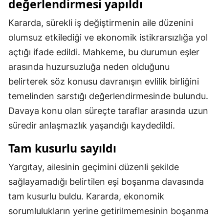
değerlendirmesi yapıldı
Malatya
Kararda, sürekli iş değiştirmenin aile düzenini
Manisa
olumsuz etkilediği ve ekonomik istikrarsızlığa yol
açtığı ifade edildi. Mahkeme, bu durumun eşler
Kahramanmaraş
arasında huzursuzluğa neden olduğunu
Mardin
belirterek söz konusu davranışın evlilik birliğini
Muğla
temelinden sarstığı değerlendirmesinde bulundu.
Davaya konu olan süreçte taraflar arasında uzun
Muş
süredir anlaşmazlık yaşandığı kaydedildi.
Nevşehir
Tam kusurlu sayıldı
Niğde
Yargıtay, ailesinin geçimini düzenli şekilde
Ordu
sağlayamadığı belirtilen eşi boşanma davasında
Rize
tam kusurlu buldu. Kararda, ekonomik
sorumlulukların yerine getirilmemesinin boşanma
Sakarya