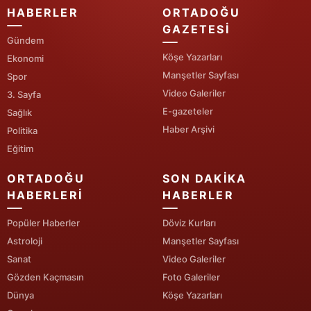
HABERLER
ORTADOĞU
Yalova
GAZETESI
Gündem
Karabük
Köşe Yazarları
Ekonomi
Manşetler Sayfası
Spor
Kilis
Video Galeriler
3. Sayfa
E-gazeteler
Osmaniye
Sağlık
Haber Arşivi
Politika
Düzce
Eğitim
ORTADOĞU
SON DAKIKA
HABERLERI
HABERLER
Popüler Haberler
Döviz Kurları
Astroloji
Manşetler Sayfası
Sanat
Video Galeriler
Gözden Kaçmasın
Foto Galeriler
Dünya
Köşe Yazarları