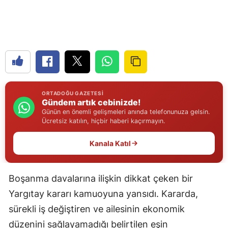
Edirne
Elazığ
Erzincan
Erzurum
ORTADOĞU GAZETESI
Eskişehir
Gündem artık cebinizde!
Günün en önemli gelişmeleri anında telefonunuza gelsin.
Gaziantep
Ücretsiz katılın, hiçbir haberi kaçırmayın.
Giresun
Kanala Katıl
Gümüşhane
Boşanma davalarına ilişkin dikkat çeken bir
Hakkari
Yargıtay kararı kamuoyuna yansıdı. Kararda,
Hatay
sürekli iş değiştiren ve ailesinin ekonomik
Isparta
düzenini sağlayamadığı belirtilen eşin