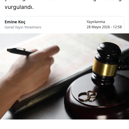
Bilecik
vurgulandı.
Bingöl
Emine Koç
Yayınlanma
28 Mayıs 2026 - 12:58
Genel Yayın Yönetmeni
Bitlis
Bolu
Burdur
Bursa
Çanakkale
Çankırı
Çorum
Denizli
Diyarbakır