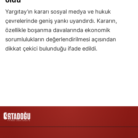
Yargıtay’ın kararı sosyal medya ve hukuk
Yozgat
çevrelerinde geniş yankı uyandırdı. Kararın,
Zonguldak
özellikle boşanma davalarında ekonomik
Aksaray
sorumlulukların değerlendirilmesi açısından
dikkat çekici bulunduğu ifade edildi.
Bayburt
Karaman
Kırıkkale
Batman
Şırnak
Bartın
Ardahan
Iğdır