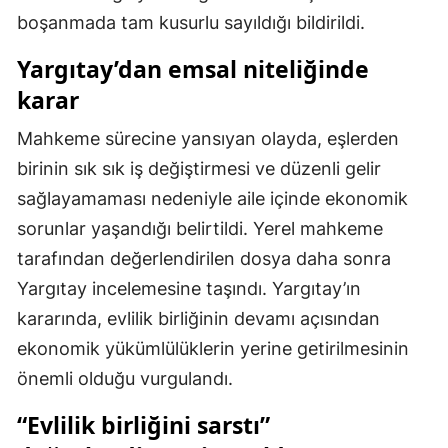
boşanmada tam kusurlu sayıldığı bildirildi.
Mersin
Yargıtay’dan emsal niteliğinde
İstanbul
karar
İzmir
Mahkeme sürecine yansıyan olayda, eşlerden
Kars
birinin sık sık iş değiştirmesi ve düzenli gelir
Kastamonu
sağlayamaması nedeniyle aile içinde ekonomik
sorunlar yaşandığı belirtildi. Yerel mahkeme
Kayseri
tarafından değerlendirilen dosya daha sonra
Kırklareli
Yargıtay incelemesine taşındı. Yargıtay’ın
Kırşehir
kararında, evlilik birliğinin devamı açısından
ekonomik yükümlülüklerin yerine getirilmesinin
Kocaeli
önemli olduğu vurgulandı.
Konya
“Evlilik birliğini sarstı”
Kütahya