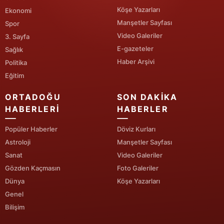
Köşe Yazarları
Ekonomi
Yalova
Manşetler Sayfası
Spor
Video Galeriler
3. Sayfa
Karabük
E-gazeteler
Sağlık
Kilis
Haber Arşivi
Politika
Eğitim
Osmaniye
ORTADOĞU
SON DAKIKA
Düzce
HABERLERI
HABERLER
Popüler Haberler
Döviz Kurları
Astroloji
Manşetler Sayfası
Sanat
Video Galeriler
Gözden Kaçmasın
Foto Galeriler
Dünya
Köşe Yazarları
Genel
Bilişim