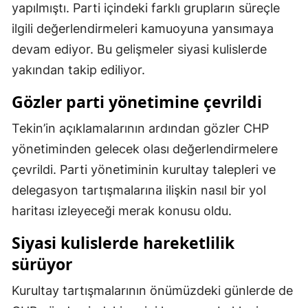
yapılmıştı. Parti içindeki farklı grupların süreçle
Samsun
ilgili değerlendirmeleri kamuoyuna yansımaya
devam ediyor. Bu gelişmeler siyasi kulislerde
Siirt
yakından takip ediliyor.
Sinop
Gözler parti yönetimine çevrildi
Sivas
Tekin’in açıklamalarının ardından gözler CHP
Tekirdağ
yönetiminden gelecek olası değerlendirmelere
Tokat
çevrildi. Parti yönetiminin kurultay talepleri ve
delegasyon tartışmalarına ilişkin nasıl bir yol
Trabzon
haritası izleyeceği merak konusu oldu.
Tunceli
Siyasi kulislerde hareketlilik
Şanlıurfa
sürüyor
Uşak
Kurultay tartışmalarının önümüzdeki günlerde de
Van