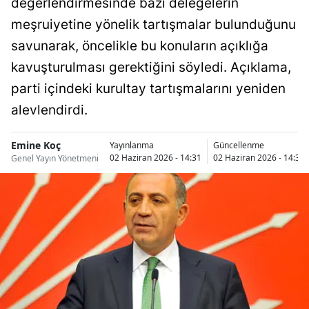
değerlendirmesinde bazı delegelerin
Bilecik
meşruiyetine yönelik tartışmalar bulunduğunu
Bingöl
savunarak, öncelikle bu konuların açıklığa
kavuşturulması gerektiğini söyledi. Açıklama,
Bitlis
parti içindeki kurultay tartışmalarını yeniden
Bolu
alevlendirdi.
Burdur
Emine Koç
Yayınlanma
Güncellenme
Bursa
02 Haziran 2026 - 14:31
02 Haziran 2026 - 14:32
Genel Yayın Yönetmeni
Çanakkale
Çankırı
Çorum
Denizli
Diyarbakır