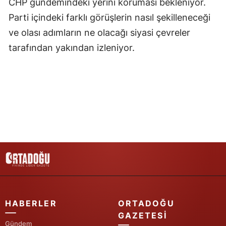
CHP gündemindeki yerini koruması bekleniyor.
Parti içindeki farklı görüşlerin nasıl şekilleneceği
Yozgat
ve olası adımların ne olacağı siyasi çevreler
Zonguldak
tarafından yakından izleniyor.
Aksaray
Bayburt
Karaman
Kırıkkale
Batman
Şırnak
Bartın
HABERLER
ORTADOĞU
Ardahan
GAZETESI
Gündem
Iğdır