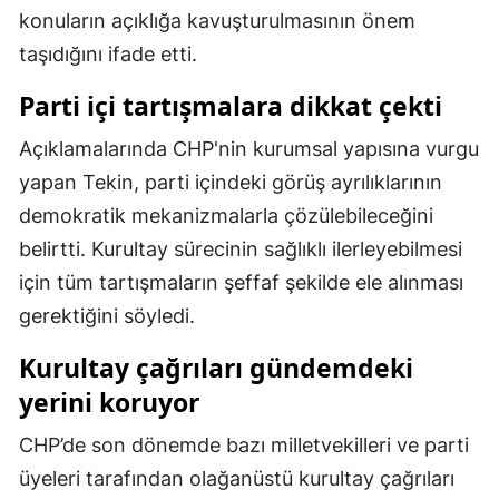
konuların açıklığa kavuşturulmasının önem
Malatya
taşıdığını ifade etti.
Manisa
Parti içi tartışmalara dikkat çekti
Kahramanmaraş
Açıklamalarında CHP'nin kurumsal yapısına vurgu
Mardin
yapan Tekin, parti içindeki görüş ayrılıklarının
demokratik mekanizmalarla çözülebileceğini
Muğla
belirtti. Kurultay sürecinin sağlıklı ilerleyebilmesi
Muş
için tüm tartışmaların şeffaf şekilde ele alınması
Nevşehir
gerektiğini söyledi.
Niğde
Kurultay çağrıları gündemdeki
yerini koruyor
Ordu
CHP’de son dönemde bazı milletvekilleri ve parti
Rize
üyeleri tarafından olağanüstü kurultay çağrıları
Sakarya