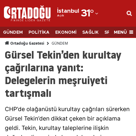
İstanbul
31
°
Açık
Adana
Adıyaman
MENÜ
GÜNDEM
POLİTİKA
EKONOMİ
SAĞLIK
SPOR
BİLİM
Afyonkarahisar
GÜNDEM
Ortadoğu Gazetesi
Gürsel Tekin’den kurultay
Ağrı
çağrılarına yanıt:
Amasya
Delegelerin meşruiyeti
Ankara
tartışmalı
Antalya
Artvin
CHP’de olağanüstü kurultay çağrıları sürerken
Aydın
Gürsel Tekin’den dikkat çeken bir açıklama
geldi. Tekin, kurultay taleplerine ilişkin
Balıkesir