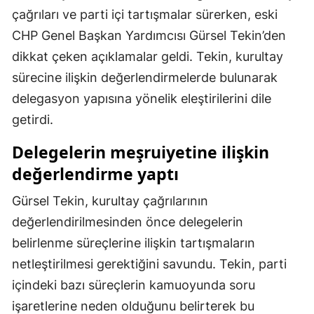
çağrıları ve parti içi tartışmalar sürerken, eski
Mersin
CHP Genel Başkan Yardımcısı Gürsel Tekin’den
İstanbul
dikkat çeken açıklamalar geldi. Tekin, kurultay
İzmir
sürecine ilişkin değerlendirmelerde bulunarak
delegasyon yapısına yönelik eleştirilerini dile
Kars
getirdi.
Kastamonu
Delegelerin meşruiyetine ilişkin
Kayseri
değerlendirme yaptı
Kırklareli
Gürsel Tekin, kurultay çağrılarının
Kırşehir
değerlendirilmesinden önce delegelerin
belirlenme süreçlerine ilişkin tartışmaların
Kocaeli
netleştirilmesi gerektiğini savundu. Tekin, parti
Konya
içindeki bazı süreçlerin kamuoyunda soru
işaretlerine neden olduğunu belirterek bu
Kütahya