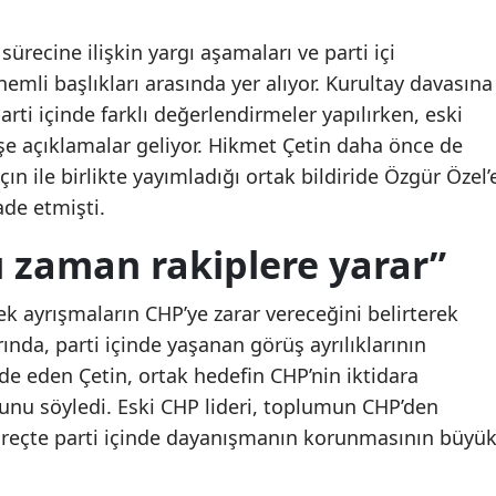
Malatya
recine ilişkin yargı aşamaları ve parti içi
Aydın'daki orman yangını:
Aydın'daki orman yangı
Manisa
emli başlıkları arasında yer alıyor. Kurultay davasına
"Söndürme çalışmaları
"Söndürme çalışmalar
arti içinde farklı değerlendirmeler yapılırken, eski
sürüyor"
sürüyor"
Kahramanmaraş
e açıklamalar geliyor. Hikmet Çetin daha önce de
Mardin
n ile birlikte yayımladığı ortak bildiride Özgür Özel’
ade etmişti.
Muğla
ı zaman rakiplere yarar”
Muş
Nevşehir
ek ayrışmaların CHP’ye zarar vereceğini belirterek
rında, parti içinde yaşanan görüş ayrılıklarının
Niğde
e eden Çetin, ortak hedefin CHP’nin iktidara
Ordu
nu söyledi. Eski CHP lideri, toplumun CHP’den
 süreçte parti içinde dayanışmanın korunmasının büyü
Rize
Sakarya