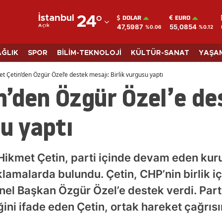
DOLAR
EURO
İstanbul
24
°
47,5987
55,0854
Açık
%0.06
%0.12
Adana
Adıyaman
AĞLIK
SPOR
BİLİM-TEKNOLOJİ
KÜLTÜR-SANAT
YAŞA
Afyonkarahisar
t Çetin’den Özgür Özel’e destek mesajı: Birlik vurgusu yaptı
’den Özgür Özel’e de
Ağrı
Amasya
su yaptı
Ankara
Antalya
Hikmet Çetin, parti içinde devam eden kur
Artvin
ıklamalarda bulundu. Çetin, CHP’nin birlik 
nel Başkan Özgür Özel’e destek verdi. Part
Aydın
ini ifade eden Çetin, ortak hareket çağrıs
Balıkesir