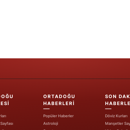
Yozgat
Zonguldak
Aksaray
Bayburt
Karaman
Kırıkkale
Batman
Şırnak
DOĞU
ORTADOĞU
SON DAK
ESI
HABERLERI
HABERL
Bartın
ları
Popüler Haberler
Döviz Kurları
Ardahan
 Sayfası
Astroloji
Manşetler Say
Iğdır