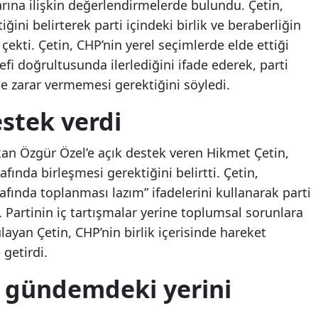
rına ilişkin değerlendirmelerde bulundu. Çetin,
Mersin
iğini belirterek parti içindeki birlik ve beraberliğin
kti. Çetin, CHP’nin yerel seçimlerde elde ettiği
İstanbul
fi doğrultusunda ilerlediğini ifade ederek, parti
İzmir
ce zarar vermemesi gerektiğini söyledi.
Kars
stek verdi
Kastamonu
an Özgür Özel’e açık destek veren Hikmet Çetin,
Kayseri
fında birleşmesi gerektiğini belirtti. Çetin,
fında toplanması lazım” ifadelerini kullanarak parti
Kırklareli
. Partinin iç tartışmalar yerine toplumsal sorunlara
Kırşehir
ayan Çetin, CHP’nin birlik içerisinde hareket
 getirdi.
Kocaeli
i gündemdeki yerini
Konya
Kütahya