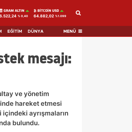
GRAM ALTIN
BITCOIN USD
6.522,24
64.882,02
% 0,40
%1.099
MENÜ
M
EĞİTİM
DÜNYA
stek mesajı:
ultay ve yönetim
içinde hareket etmesi
i içindeki ayrışmaların
ında bulundu.