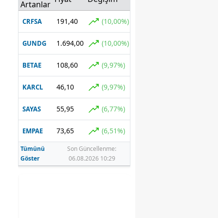
ki son durumu
Artanlar
paylaştı
191,40
(10,00%)
CRFSA
1.694,00
(10,00%)
GUNDG
108,60
(9,97%)
BETAE
46,10
(9,97%)
KARCL
55,95
(6,77%)
SAYAS
73,65
(6,51%)
EMPAE
Tümünü
Son Güncellenme:
Göster
06.08.2026 10:29