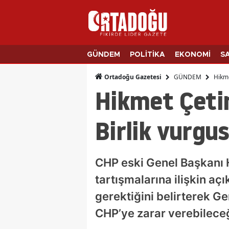
GÜNDEM
POLİTİKA
EKONOMİ
S
GÜNDEM
Hikme
Ortadoğu Gazetesi
Hikmet Çetin
Birlik vurgu
CHP eski Genel Başkanı 
tartışmalarına ilişkin aç
gerektiğini belirterek Ge
CHP’ye zarar verebileceğ