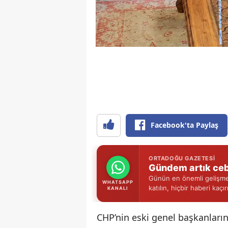
Facebook'ta Paylaş
ORTADOĞU GAZETESI
Gündem artık ceb
Günün en önemli gelişmel
WHATSAPP
katılın, hiçbir haberi kaçı
KANALI
CHP’nin eski genel başkanları