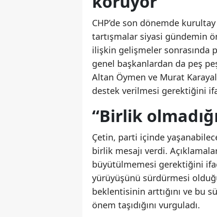
koruyor
CHP’de son dönemde kurultay sü
tartışmalar siyasi gündemin ön
ilişkin gelişmeler sonrasında p
genel başkanlardan da peş peş
Altan Öymen ve Murat Karayalçı
destek verilmesi gerektiğini if
“Birlik olmadığ
Çetin, parti içinde yaşanabilec
birlik mesajı verdi. Açıklamala
büyütülmemesi gerektiğini ifad
yürüyüşünü sürdürmesi olduğu
beklentisinin arttığını ve bu
önem taşıdığını vurguladı.