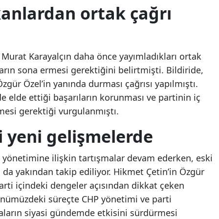
kanlardan ortak çağrı
Samsun
Siirt
Murat Karayalçın daha önce yayımladıkları ortak
Sinop
arın sona ermesi gerektiğini belirtmişti. Bildiride,
Sivas
Özgür Özel’in yanında durması çağrısı yapılmıştı.
 elde ettiği başarıların korunması ve partinin iç
Tekirdağ
si gerektiği vurgulanmıştı.
Tokat
i yeni gelişmelerde
Trabzon
i yönetimine ilişkin tartışmalar devam ederken, eski
Tunceli
 da yakından takip ediliyor. Hikmet Çetin’in Özgür
Şanlıurfa
parti içindeki dengeler açısından dikkat çeken
Uşak
 Önümüzdeki süreçte CHP yönetimi ve parti
aların siyasi gündemde etkisini sürdürmesi
Van