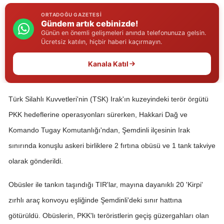
Edirne
ORTADOĞU GAZETESI
Gündem artık cebinizde!
Elazığ
Günün en önemli gelişmeleri anında telefonunuza gelsin.
Ücretsiz katılın, hiçbir haberi kaçırmayın.
Erzincan
Kanala Katıl
Erzurum
Eskişehir
Türk Silahlı Kuvvetleri'nin (TSK) Irak'ın kuzeyindeki terör örgütü
Gaziantep
PKK hedeflerine operasyonları sürerken, Hakkari Dağ ve
Komando Tugay Komutanlığı'ndan, Şemdinli ilçesinin Irak
Giresun
sınırında konuşlu askeri birliklere 2 fırtına obüsü ve 1 tank takviye
Gümüşhane
olarak gönderildi.
Hakkari
Obüsler ile tankın taşındığı TIR'lar, mayına dayanıklı 20 'Kirpi'
Hatay
zırhlı araç konvoyu eşliğinde Şemdinli'deki sınır hattına
götürüldü. Obüslerin, PKK'lı teröristlerin geçiş güzergahları olan
Isparta