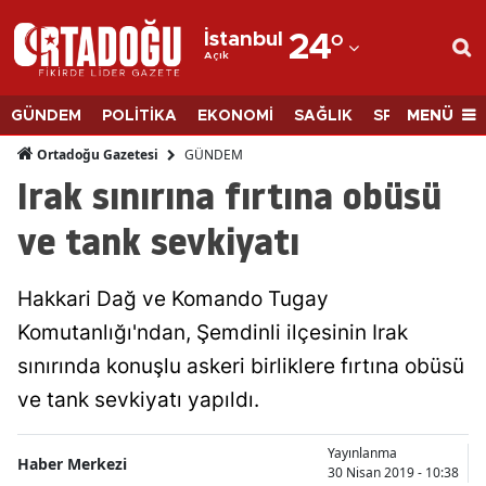
İstanbul
24
°
Açık
Adana
Adıyaman
MENÜ
GÜNDEM
POLİTİKA
EKONOMİ
SAĞLIK
SPOR
BİLİM
Afyonkarahisar
GÜNDEM
Ortadoğu Gazetesi
Irak sınırına fırtına obüsü
Ağrı
ve tank sevkiyatı
Amasya
Ankara
Hakkari Dağ ve Komando Tugay
Komutanlığı'ndan, Şemdinli ilçesinin Irak
Antalya
sınırında konuşlu askeri birliklere fırtına obüsü
Artvin
ve tank sevkiyatı yapıldı.
Aydın
Yayınlanma
Haber Merkezi
Balıkesir
30 Nisan 2019 - 10:38