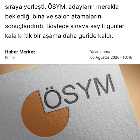
sıraya yerleşti. ÖSYM, adayların merakla
Samsun
beklediği bina ve salon atamalarını
Siirt
sonuçlandırdı. Böylece sınava sayılı günler
kala kritik bir aşama daha geride kaldı.
Sinop
Sivas
Haber Merkezi
Yayınlanma
06 Ağustos 2026 - 10:46
Editör
Tekirdağ
Tokat
Trabzon
Tunceli
Şanlıurfa
Uşak
Van