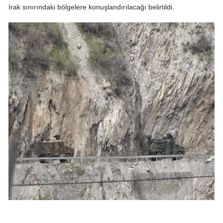
Irak sınırındaki bölgelere konuşlandırılacağı belirtildi.
Mersin
İstanbul
İzmir
Kars
Kastamonu
Kayseri
Kırklareli
Kırşehir
Kocaeli
Konya
Kütahya