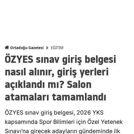
Malatya
Manisa
Kahramanmaraş
Mardin
EĞİTİM
Ortadoğu Gazetesi
ÖZYES sınav giriş belgesi
Muğla
nasıl alınır, giriş yerleri
Muş
açıklandı mı? Salon
Nevşehir
atamaları tamamlandı
Niğde
Ordu
ÖZYES sınav giriş belgesi, 2026 YKS
Rize
kapsamında Spor Bilimleri için Özel Yetenek
Sınavı'na girecek adayların gündeminde ilk
Sakarya