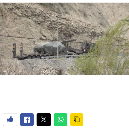
Bilecik
Bingöl
Bitlis
Bolu
Burdur
Bursa
Çanakkale
Çankırı
Çorum
Denizli
Diyarbakır