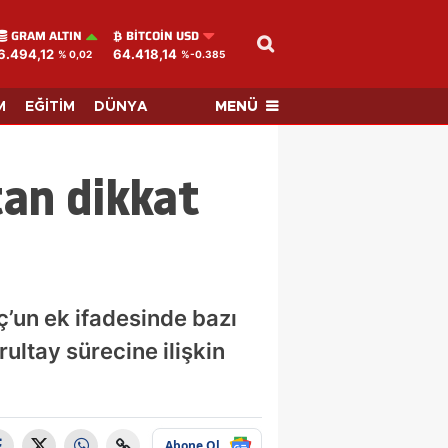
GRAM ALTIN
BITCOIN USD
6.494,12
64.418,14
% 0,02
%-0.385
MENÜ
M
EĞİTİM
DÜNYA
tan dikkat
’un ek ifadesinde bazı
ultay sürecine ilişkin
Abone Ol