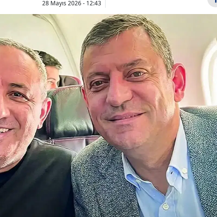
28 Mayıs 2026 - 12:43
Bilecik
Bingöl
Bitlis
Bolu
Burdur
Toygar Işıklı kimdir,
Boğa burcu
hangi dizilerin
bugün nele
Bursa
müziklerini yaptı?
bekliyor, 7 
Çanakkale
Tür...
Cuma nasıl 
Çankırı
Çorum
Denizli
Diyarbakır