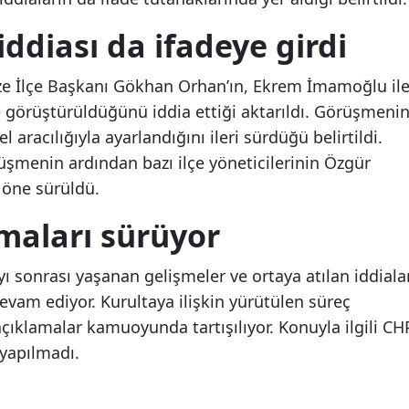
Diyarbakır'da kahreden
Diyarbakır'da kahred
olay: Sulama kanalına
olay: Sulama kanalın
Malatya
ddiası da ifadeye girdi
giren genç boğuldu
giren genç boğuldu
Manisa
ze İlçe Başkanı Gökhan Orhan’ın, Ekrem İmamoğlu il
Kahramanmaraş
de görüştürüldüğünü iddia ettiği aktarıldı. Görüşmeni
racılığıyla ayarlandığını ileri sürdüğü belirtildi.
Mardin
üşmenin ardından bazı ilçe yöneticilerinin Özgür
Muğla
ı öne sürüldü.
Muş
şmaları sürüyor
Nevşehir
yı sonrası yaşanan gelişmeler ve ortaya atılan iddiala
Niğde
vam ediyor. Kurultaya ilişkin yürütülen süreç
açıklamalar kamuoyunda tartışılıyor. Konuyla ilgili CH
Ordu
yapılmadı.
Rize
Sakarya