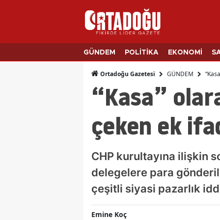
GÜNDEM
POLİTİKA
EKONOMİ
S
GÜNDEM
“Kasa
Ortadoğu Gazetesi
“Kasa” olara
çeken ek ifa
CHP kurultayına ilişkin 
delegelere para gönderild
çeşitli siyasi pazarlık idd
Emine Koç