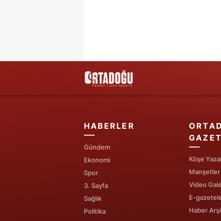
HABERLER
ORTA
GAZET
Gündem
Köşe Yazar
Ekonomi
Manşetler
Spor
Video Gale
3. Sayfa
E-gazetel
Sağlık
Haber Arşi
Politika