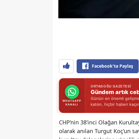
Facebook'ta Paylaş
ORTADOĞU GAZETESI
Gündem artık ceb
Günün en önemli gelişmel
WHATSAPP
katılın, hiçbir haberi kaçı
KANALI
CHP’nin 38’inci Olağan Kurulta
olarak anılan Turgut Koç’un sav