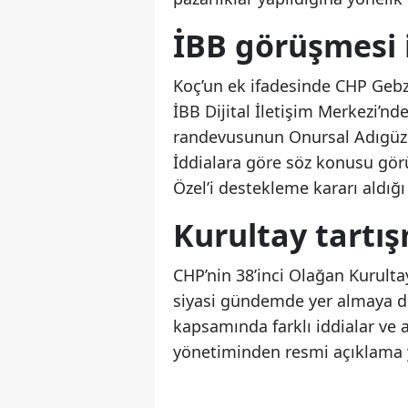
İBB görüşmesi i
Koç’un ek ifadesinde CHP Geb
İBB Dijital İletişim Merkezi’n
randevusunun Onursal Adıgüzel a
İddialara göre söz konusu gör
Özel’i destekleme kararı aldığ
Kurultay tartı
CHP’nin 38’inci Olağan Kurulta
siyasi gündemde yer almaya de
kapsamında farklı iddialar ve 
yönetiminden resmi açıklama 