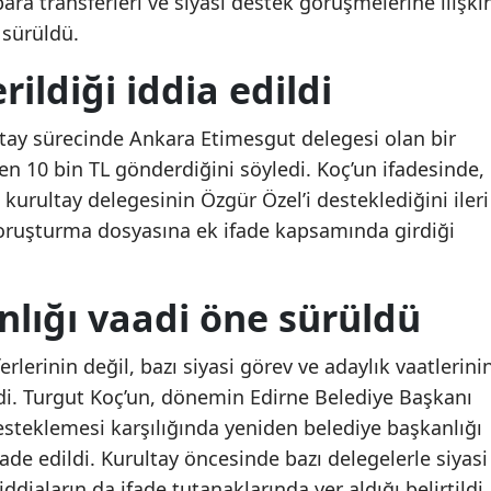
ara transferleri ve siyasi destek görüşmelerine ilişki
e sürüldü.
Mersin
ildiği iddia edildi
İstanbul
İzmir
ltay sürecinde Ankara Etimesgut delegesi olan bir
Kars
en 10 bin TL gönderdiğini söyledi. Koç’un ifadesinde,
kurultay delegesinin Özgür Özel’i desteklediğini ileri
Kastamonu
 soruşturma dosyasına ek ifade kapsamında girdiği
Kayseri
Kırklareli
nlığı vaadi öne sürüldü
Kırşehir
rlerinin değil, bazı siyasi görev ve adaylık vaatlerini
Kocaeli
di. Turgut Koç’un, dönemin Edirne Belediye Başkanı
esteklemesi karşılığında yeniden belediye başkanlığı
Konya
ade edildi. Kurultay öncesinde bazı delegelerle siyasi
Kütahya
iddiaların da ifade tutanaklarında yer aldığı belirtildi.