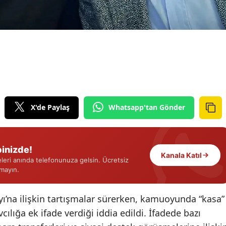
Edirne
Elazığ
Erzincan
Erzurum
Eskişehir
X'de Paylaş
Whatsapp'tan Gönder
Gaziantep
Giresun
inizde!
Kanala Katıl
Gümüşhane
eri anında telefonunuza gelsin. Ücretsiz
rmayın.
Hakkari
yı’na ilişkin tartışmalar sürerken, kamuoyunda “kasa”
Hatay
cılığa ek ifade verdiği iddia edildi. İfadede bazı
Isparta