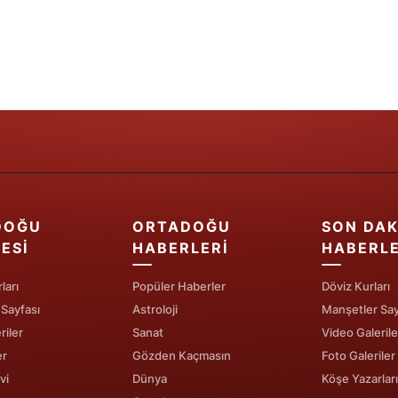
Samsun
Siirt
Sinop
Sivas
Tekirdağ
Tokat
DOĞU
ORTADOĞU
SON DAK
ESI
HABERLERI
HABERL
Trabzon
Tunceli
ları
Popüler Haberler
Döviz Kurları
 Sayfası
Astroloji
Manşetler Say
Şanlıurfa
riler
Sanat
Video Galerile
er
Gözden Kaçmasın
Foto Galeriler
Uşak
vi
Dünya
Köşe Yazarları
Van