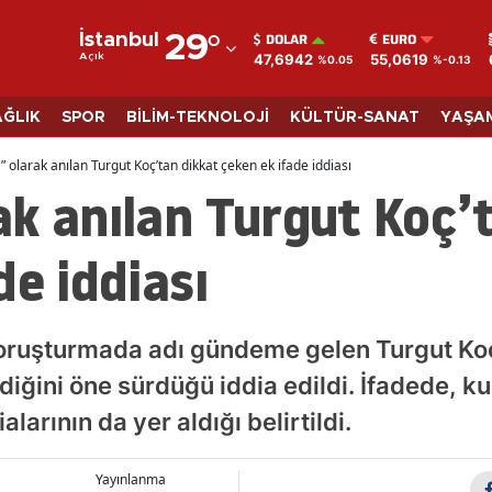
DOLAR
EURO
İstanbul
29
°
47,6942
55,0619
Açık
%0.05
%-0.13
Adana
Adıyaman
AĞLIK
SPOR
BİLİM-TEKNOLOJİ
KÜLTÜR-SANAT
YAŞA
Afyonkarahisar
” olarak anılan Turgut Koç’tan dikkat çeken ek ifade iddiası
k anılan Turgut Koç’
Ağrı
Amasya
de iddiası
Ankara
Antalya
soruşturmada adı gündeme gelen Turgut Koç
Artvin
iğini öne sürdüğü iddia edildi. İfadede, kur
ialarının da yer aldığı belirtildi.
Aydın
Balıkesir
Yayınlanma