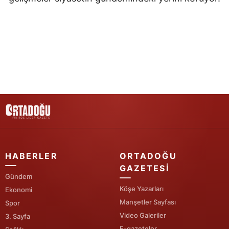
Samsun
Siirt
Sinop
Sivas
Tekirdağ
Tokat
Trabzon
HABERLER
ORTADOĞU
Tunceli
GAZETESI
Gündem
Şanlıurfa
Köşe Yazarları
Ekonomi
Manşetler Sayfası
Spor
Uşak
Video Galeriler
3. Sayfa
Van
E-gazeteler