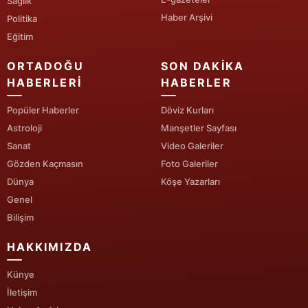
Sağlık
Haber Arşivi
Politika
Yozgat
Eğitim
Zonguldak
ORTADOĞU
SON DAKIKA
Aksaray
HABERLERI
HABERLER
Bayburt
Popüler Haberler
Döviz Kurları
Astroloji
Manşetler Sayfası
Karaman
Sanat
Video Galeriler
Gözden Kaçmasın
Foto Galeriler
Kırıkkale
Dünya
Köşe Yazarları
Batman
Genel
Bilişim
Şırnak
HAKKIMIZDA
Bartın
Künye
Ardahan
İletişim
Iğdır