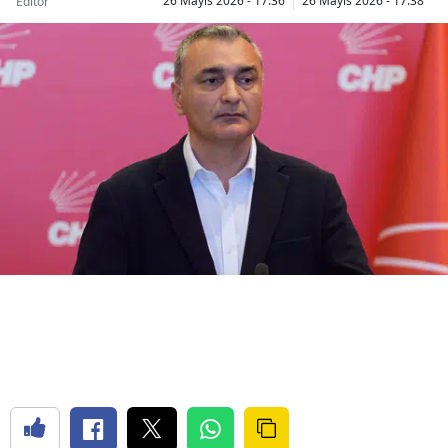
26 Mayıs 2026 - 17:36
26 Mayıs 2026 - 17:38
Editör
Bilecik
Bingöl
Bitlis
Bolu
Burdur
Bursa
Çanakkale
Çankırı
Çorum
Denizli
Diyarbakır