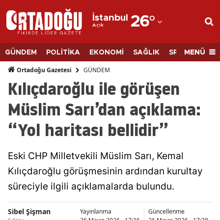
İstanbul
26
°
Açık
Adana
Adıyaman
MENÜ
GÜNDEM
POLİTİKA
EKONOMİ
SAĞLIK
SPOR
BİLİM
Afyonkarahisar
GÜNDEM
Ortadoğu Gazetesi
Kılıçdaroğlu ile görüşen
Ağrı
Müslim Sarı’dan açıklama:
Amasya
“Yol haritası bellidir”
Ankara
Antalya
Eski CHP Milletvekili Müslim Sarı, Kemal
Artvin
Kılıçdaroğlu görüşmesinin ardından kurultay
süreciyle ilgili açıklamalarda bulundu.
Aydın
Balıkesir
Sibel Şişman
Yayınlanma
Güncellenme