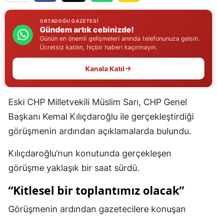
Edirne
ORTADOĞU GAZETESI
Gündem artık cebinizde!
Elazığ
Günün en önemli gelişmeleri anında telefonunuza gelsin.
Ücretsiz katılın, hiçbir haberi kaçırmayın.
Erzincan
Kanala Katıl
Erzurum
Eskişehir
Eski CHP Milletvekili Müslim Sarı, CHP Genel
Gaziantep
Başkanı Kemal Kılıçdaroğlu ile gerçekleştirdiği
görüşmenin ardından açıklamalarda bulundu.
Giresun
Gümüşhane
Kılıçdaroğlu’nun konutunda gerçekleşen
görüşme yaklaşık bir saat sürdü.
Hakkari
“Kitlesel bir toplantımız olacak”
Hatay
Görüşmenin ardından gazetecilere konuşan
Isparta