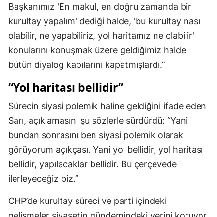
Başkanımız 'En makul, en doğru zamanda bir
Malatya
kurultay yapalım' dediği halde, 'bu kurultay nasıl
Manisa
olabilir, ne yapabiliriz, yol haritamız ne olabilir'
konularını konuşmak üzere geldiğimiz halde
Kahramanmaraş
bütün diyalog kapılarını kapatmışlardı.”
Mardin
“Yol haritası bellidir”
Muğla
Sürecin siyasi polemik haline geldiğini ifade eden
Muş
Sarı, açıklamasını şu sözlerle sürdürdü: “Yani
Nevşehir
bundan sonrasını ben siyasi polemik olarak
görüyorum açıkçası. Yani yol bellidir, yol haritası
Niğde
bellidir, yapılacaklar bellidir. Bu çerçevede
Ordu
ilerleyeceğiz biz.”
Rize
CHP’de kurultay süreci ve parti içindeki
Sakarya
gelişmeler siyasetin gündemindeki yerini koruyor.