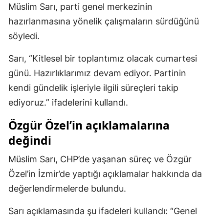
Müslim Sarı, parti genel merkezinin
Mersin
hazırlanmasına yönelik çalışmaların sürdüğünü
İstanbul
söyledi.
İzmir
Sarı, “Kitlesel bir toplantımız olacak cumartesi
günü. Hazırlıklarımız devam ediyor. Partinin
Kars
kendi gündelik işleriyle ilgili süreçleri takip
Kastamonu
ediyoruz.” ifadelerini kullandı.
Kayseri
Özgür Özel’in açıklamalarına
Kırklareli
değindi
Kırşehir
Müslim Sarı, CHP’de yaşanan süreç ve Özgür
Özel’in İzmir’de yaptığı açıklamalar hakkında da
Kocaeli
değerlendirmelerde bulundu.
Konya
Sarı açıklamasında şu ifadeleri kullandı: “Genel
Kütahya