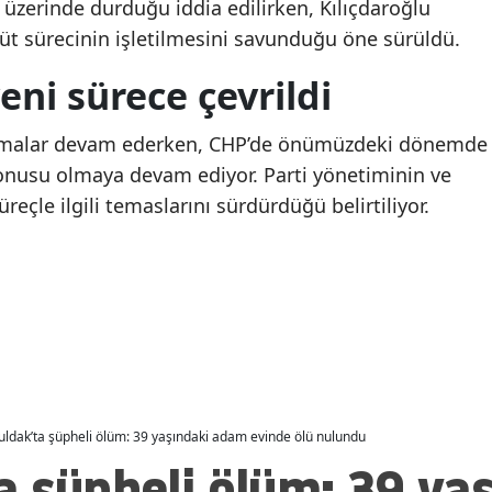
i üzerinde durduğu iddia edilirken, Kılıçdaroğlu
Malatya
üt sürecinin işletilmesini savunduğu öne sürüldü.
Hadi Özışık duyurdu!
AK Parti'ye geçen Tuz
Manisa
eni sürece çevrildi
CHP'den ayrılan Ümit
Belediye Başkanı Eren 
Dikbayır AK Parti'ye
Bingöl'den ilk açıkla
Kahramanmaraş
rtışmalar devam ederken, CHP’de önümüzdeki dönemde
katılıyor!
Mardin
konusu olmaya devam ediyor. Parti yönetiminin ve
süreçle ilgili temaslarını sürdürdüğü belirtiliyor.
Muğla
Muş
Nevşehir
Niğde
Ordu
ldak’ta şüpheli ölüm: 39 yaşındaki adam evinde ölü nulundu
Rize
a şüpheli ölüm: 39 ya
Sakarya