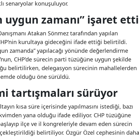
rklı senaryolar konuşuluyor.
Mersin
n uygun zamanı” işaret etti
İstanbul
 Danışmanı Atakan Sönmez tarafından yapılan
İzmir
P’nin kurultaya gideceğini ifade ettiği belirtildi.
Kars
ygun zamanda” yapılacağı yönünde değerlendirme
lu’nun, CHP’de sürecin parti tüzüğüne uygun şekilde
Kastamonu
ğu belirtilirken, delegasyon sürecinin mahallelerden
Kayseri
ndemde olduğu öne sürüldü.
Kırklareli
mi tartışmaları sürüyor
Kırşehir
ltayın kısa süre içerisinde yapılmasını istediği, bazı
Kocaeli
takvimden yana olduğu ifade ediliyor. CHP tüzüğüne
şlayıp ilçe ve il kongreleriyle devam eden sürecin
Konya
kleştirildiği belirtiliyor. Özgür Özel cephesinin dah
Kütahya