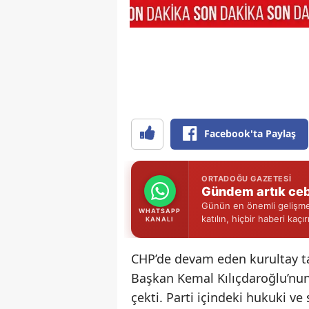
Facebook'ta Paylaş
ORTADOĞU GAZETESI
Gündem artık ceb
Günün en önemli gelişmel
WHATSAPP
katılın, hiçbir haberi kaçı
KANALI
CHP’de devam eden kurultay ta
Başkan Kemal Kılıçdaroğlu’nun
çekti. Parti içindeki hukuki v