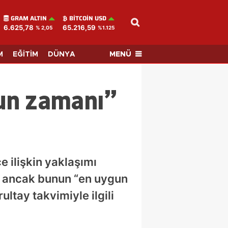
GRAM ALTIN
BITCOIN USD
6.625,78
65.216,59
% 2,05
%1.125
MENÜ
M
EĞİTİM
DÜNYA
gun zamanı”
 ilişkin yaklaşımı
ni ancak bunun “en uygun
ultay takvimiyle ilgili