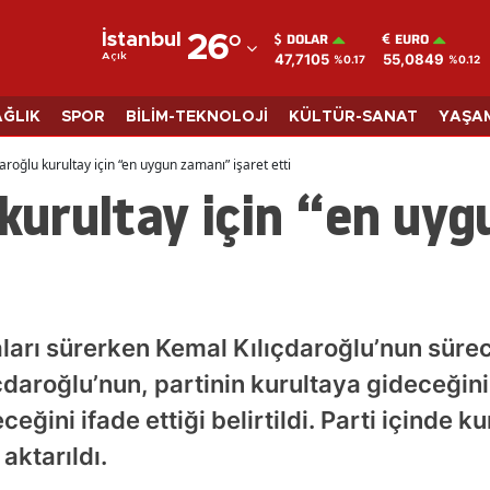
DOLAR
EURO
İstanbul
26
°
47,7105
55,0849
Açık
%0.17
%0.12
Adana
Adıyaman
AĞLIK
SPOR
BİLİM-TEKNOLOJİ
KÜLTÜR-SANAT
YAŞA
Afyonkarahisar
daroğlu kurultay için “en uygun zamanı” işaret etti
 kurultay için “en uy
Ağrı
Amasya
Ankara
Antalya
ları sürerken Kemal Kılıçdaroğlu’nun sürece
Artvin
çdaroğlu’nun, partinin kurultaya gideceği
ğini ifade ettiği belirtildi. Parti içinde kur
Aydın
aktarıldı.
Balıkesir