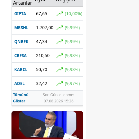
Artanlar
67,65
(10,00%)
GIPTA
1.707,00
(9,99%)
MRSHL
47,34
(9,99%)
QNBFK
210,50
(9,98%)
CRFSA
50,70
(9,98%)
KARCL
32,42
(9,97%)
ADEL
Tümünü
Son Güncellenme:
Göster
07.08.2026 15:26
a