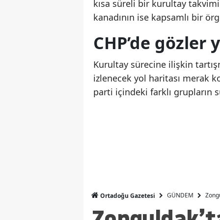
kısa süreli bir kurultay takvim
kanadının ise kapsamlı bir örg
CHP’de gözler y
Kurultay sürecine ilişkin ta
izlenecek yol haritası merak 
parti içindeki farklı grupların 
GÜNDEM
Zongu
Ortadoğu Gazetesi
Zonguldak’t