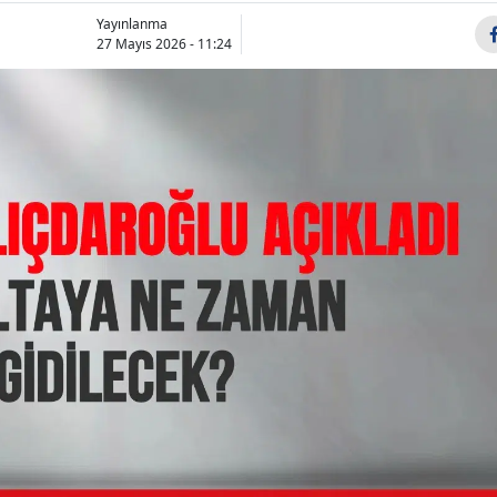
Bilecik
Yayınlanma
27 Mayıs 2026 - 11:24
Bingöl
Bitlis
Bolu
Burdur
Bursa
İran
Özgür Özel’
Cumhurbaşkanı
Parti’ye ge
Çanakkale
Yardımcısı Arif: En
belediye ba
Çankırı
kötü senaryolara
için te...
hazı...
Çorum
Denizli
Diyarbakır