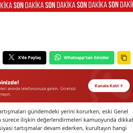
Edirne
Elazığ
Erzincan
Erzurum
Eskişehir
X'de Paylaş
Whatsapp'tan Gönder
Gaziantep
Giresun
inizde!
Kanala Katıl
eri anında telefonunuza gelsin. Ücretsiz
Gümüşhane
rmayın.
Hakkari
rtışmaları gündemdeki yerini korurken, eski Genel
Hatay
 sürece ilişkin değerlendirmeleri kamuoyunda dikka
e siyasi tartışmalar devam ederken, kurultayın hangi
Isparta