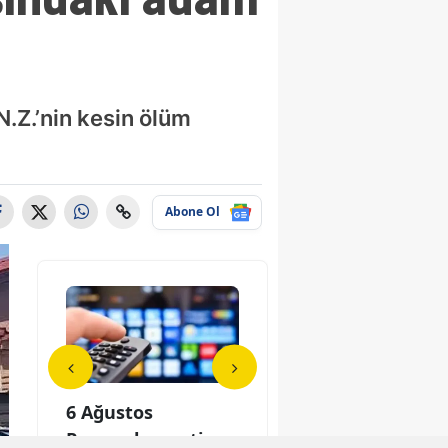
N.Z.’nin kesin ölüm
Abone Ol
z
6 Ağustos
Cengiz Yıldız
6 A
draleks
Perşembe reyting
kimdir, profdraleks
Per