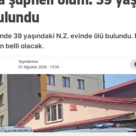
ulundu
Samsun
Siirt
nde 39 yaşındaki N.Z. evinde ölü bulundu. 
Sinop
 belli olacak.
Sivas
Tekirdağ
Yayınlanma
07 Ağustos 2026 - 15:56
Tokat
Trabzon
Tunceli
Şanlıurfa
Uşak
Cengiz Yıldı
kimdir, prof
Van