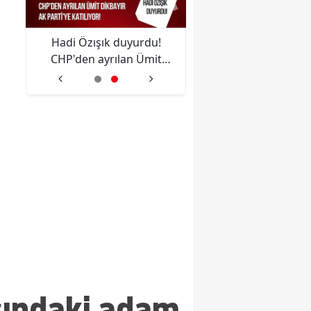
la
Hadi Özışık duyurdu!
AK Parti'ye geçen Tu
Ali
CHP'den ayrılan Ümit
Belediye Başkanı Eren
ma
Dikbayır AK Parti'ye
Bingöl'den ilk açıkl
katılıyor!
şındaki adam