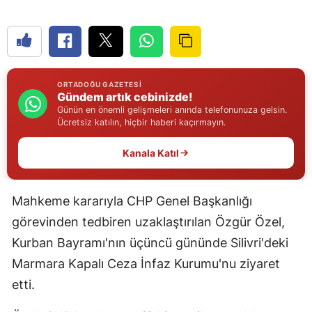
Edirne
Elazığ
Erzincan
ORTADOĞU GAZETESI
Gündem artık cebinizde!
Erzurum
Günün en önemli gelişmeleri anında telefonunuza gelsin.
Ücretsiz katılın, hiçbir haberi kaçırmayın.
Eskişehir
Kanala Katıl
Gaziantep
Giresun
Mahkeme kararıyla CHP Genel Başkanlığı
Gümüşhane
görevinden tedbiren uzaklaştırılan Özgür Özel,
Kurban Bayramı'nın üçüncü gününde Silivri'deki
Hakkari
Marmara Kapalı Ceza İnfaz Kurumu'nu ziyaret
Hatay
etti.
Isparta