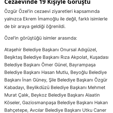
Cezaevinde 19 Kişiyle Görüştü
Malatya
Özgür Özel'in cezaevi ziyaretleri kapsamında
Manisa
yalnızca Ekrem İmamoğlu ile değil, farklı isimlerle
de bir araya geldiği öğrenildi.
Kahramanmaraş
Özel'in görüştüğü isimler arasında:
Mardin
Muğla
Ataşehir Belediye Başkanı Onursal Adıgüzel,
Beşiktaş Belediye Başkanı Rıza Akpolat, Kuşadası
Muş
Belediye Başkanı Ömer Günel, Bayrampaşa
Nevşehir
Belediye Başkanı Hasan Mutlu, Beyoğlu Belediye
Başkanı İnan Güney, Şile Belediye Başkanı Özgür
Niğde
Kabadayı, Beylikdüzü Belediye Başkanı Mehmet
Ordu
Murat Çalık, Beykoz Belediye Başkanı Alaatin
Rize
Köseler, Gaziosmanpaşa Belediye Başkanı Hakan
Bahçetepe, Avcılar Belediye Başkanı Utku Caner
Sakarya