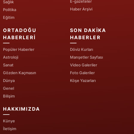
E-gazeteler
Sağlık
Haber Arşivi
Politika
Yalova
Eğitim
Karabük
ORTADOĞU
SON DAKIKA
Kilis
HABERLERI
HABERLER
Osmaniye
Popüler Haberler
Döviz Kurları
Astroloji
Manşetler Sayfası
Düzce
Sanat
Video Galeriler
Gözden Kaçmasın
Foto Galeriler
Dünya
Köşe Yazarları
Genel
Bilişim
HAKKIMIZDA
Künye
İletişim