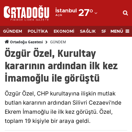
İstanbul
27
°
Açık
Adana
Adıyaman
MENÜ
GÜNDEM
POLİTİKA
EKONOMİ
SAĞLIK
SPOR
BİLİM
Afyonkarahisar
GÜNDEM
Ortadoğu Gazetesi
Özgür Özel, Kurultay
Ağrı
kararının ardından ilk kez
Amasya
İmamoğlu ile görüştü
Ankara
Antalya
Özgür Özel, CHP kurultayına ilişkin mutlak
Artvin
butlan kararının ardından Silivri Cezaevi'nde
Ekrem İmamoğlu ile ilk kez görüştü. Özel,
Aydın
toplam 19 kişiyle bir araya geldi.
Balıkesir