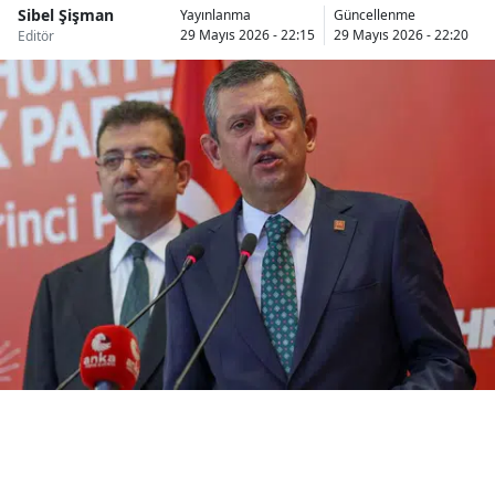
Sibel Şişman
Yayınlanma
Güncellenme
Bilecik
29 Mayıs 2026 - 22:15
29 Mayıs 2026 - 22:20
Editör
Bingöl
Bitlis
Bolu
Burdur
Bursa
Çanakkale
Çankırı
Çorum
Denizli
Diyarbakır