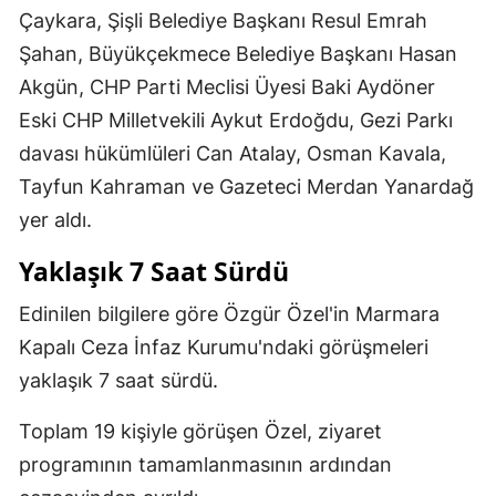
Çaykara, Şişli Belediye Başkanı Resul Emrah
Samsun
Şahan, Büyükçekmece Belediye Başkanı Hasan
Siirt
Akgün, CHP Parti Meclisi Üyesi Baki Aydöner
Eski CHP Milletvekili Aykut Erdoğdu, Gezi Parkı
Sinop
davası hükümlüleri Can Atalay, Osman Kavala,
Sivas
Tayfun Kahraman ve Gazeteci Merdan Yanardağ
yer aldı.
Tekirdağ
Yaklaşık 7 Saat Sürdü
Tokat
Trabzon
Edinilen bilgilere göre Özgür Özel'in Marmara
Kapalı Ceza İnfaz Kurumu'ndaki görüşmeleri
Tunceli
yaklaşık 7 saat sürdü.
Şanlıurfa
Toplam 19 kişiyle görüşen Özel, ziyaret
Uşak
programının tamamlanmasının ardından
Van