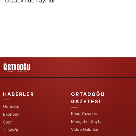
cezaevinden ayrıldı.
Yozgat
Zonguldak
Aksaray
Bayburt
Karaman
Kırıkkale
Batman
HABERLER
ORTADOĞU
Şırnak
GAZETESI
Gündem
Bartın
Köşe Yazarları
Ekonomi
Manşetler Sayfası
Spor
Ardahan
Video Galeriler
3. Sayfa
Iğdır