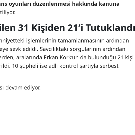
Öğrenci affında kritik
Öğrenci affında kriti
ans oyunları düzenlenmesi hakkında kanuna
aşama: TBMM'de önemli
aşama: TBMM'de önem
Malatya
iliyor.
maddeler kabul edildi
maddeler kabul edild
Manisa
len 31 Kişiden 21’i Tutukland
Kahramanmaraş
emniyetteki işlemlerinin tamamlanmasının ardından
Mardin
yeye sevk edildi. Savcılıktaki sorgularının ardından
rden, aralarında Erkan Kork’un da bulunduğu 21 kişi
Muğla
di. 10 şüpheli ise adli kontrol şartıyla serbest
Muş
Nevşehir
ası devam ediyor.
Niğde
Ordu
Rize
Sakarya