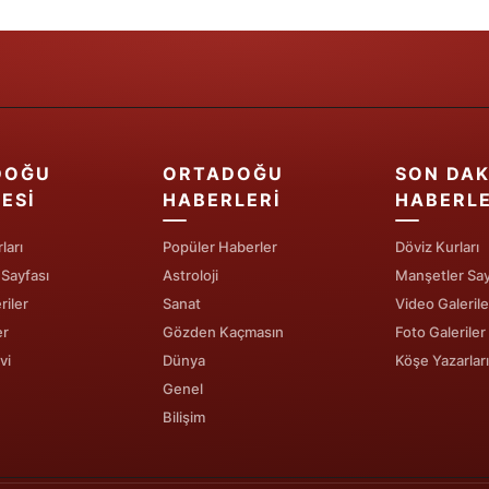
Samsun
Siirt
Sinop
Sivas
DOĞU
ORTADOĞU
SON DAK
ESI
HABERLERI
HABERL
Tekirdağ
ları
Popüler Haberler
Döviz Kurları
Tokat
 Sayfası
Astroloji
Manşetler Say
Trabzon
riler
Sanat
Video Galerile
er
Gözden Kaçmasın
Foto Galeriler
Tunceli
vi
Dünya
Köşe Yazarları
Genel
Şanlıurfa
Bilişim
Uşak
Van