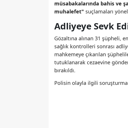
müsabakalarında bahis ve ş
muhalefet"
suçlamaları yönelt
Adliyeye Sevk Edi
Gözaltına alınan 31 şüpheli, 
sağlık kontrolleri sonrası adli
mahkemeye çıkarılan şüphelile
tutuklanarak cezaevine gönderil
bırakıldı.
Polisin olayla ilgili soruşturm