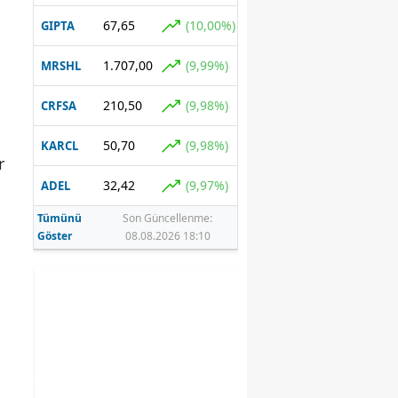
67,65
(10,00%)
GIPTA
1.707,00
(9,99%)
MRSHL
210,50
(9,98%)
CRFSA
50,70
(9,98%)
KARCL
r
32,42
(9,97%)
ADEL
Tümünü
Son Güncellenme:
Göster
08.08.2026 18:10