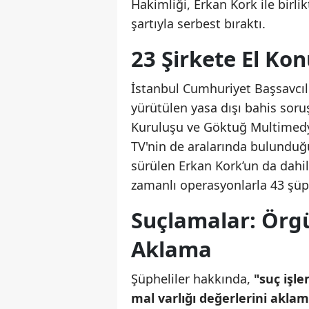
Hakimliği, Erkan Kork ile birlik
şartıyla serbest bıraktı.
23 Şirkete El Kon
İstanbul Cumhuriyet Başsavcıl
yürütülen yasa dışı bahis sor
Kuruluşu ve Göktuğ Multimedya
TV'nin de aralarında bulunduğu
sürülen Erkan Kork’un da dahil 
zamanlı operasyonlarla 43 şüph
Suçlamalar: Örg
Aklama
Şüpheliler hakkında,
"suç işl
mal varlığı değerlerini akla