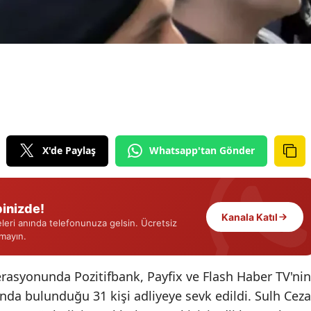
Edirne
Elazığ
Erzincan
Erzurum
Eskişehir
X'de Paylaş
Whatsapp'tan Gönder
Gaziantep
Giresun
inizde!
Gümüşhane
Kanala Katıl
eri anında telefonunuza gelsin. Ücretsiz
rmayın.
Hakkari
Hatay
erasyonunda Pozitifbank, Payfix ve Flash Haber TV'nin
ında bulunduğu 31 kişi adliyeye sevk edildi. Sulh Ceza
Isparta