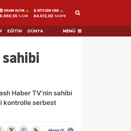
GRAM ALTIN
BITCOIN USD
6.660,55
64.912,00
% 2,59
%0.878
MENÜ
M
EĞİTİM
DÜNYA
 sahibi
lash Haber TV’nin sahibi
i kontrolle serbest
Abone Ol