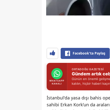
Facebook'ta Paylaş
ORTADOĞU GAZETESI
Gündem artık ceb
Günün en önemli gelişmel
WHATSAPP
katılın, hiçbir haberi kaçı
KANALI
İstanbul'da yasa dışı bahis op
sahibi Erkan Kork’un da aralar