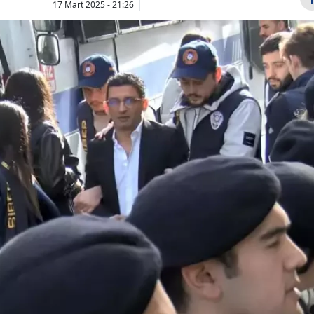
17 Mart 2025 - 21:26
Bilecik
Bingöl
Bitlis
Bolu
Burdur
Fenerbahçe'den
Motorine 3,
İrfan Can Kahveci
zam pompa
Bursa
iddialarına net
yansıdı! İşt
Çanakkale
yalanlama
akaryakıt...
Çankırı
Çorum
Denizli
Diyarbakır