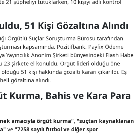
te 21 şüpheliyi tutuklarken, 10 kişiyi adli kontrol
Mersin
İstanbul
uldu, 51 Kişi Gözaltına Alındı
İzmir
ığı Örgütlü Suçlar Soruşturma Bürosu tarafından
Kars
uşturması kapsamında, Pozitifbank, Payfix Ödeme
 Yayıncılık Anonim Şirketi bünyesindeki Flash Habe
Kastamonu
 23 şirkete el konuldu. Örgüt lideri olduğu öne
Kayseri
olduğu 51 kişi hakkında gözaltı kararı çıkarıldı. Eş
eli gözaltına alındı.
Kırklareli
üt Kurma, Bahis ve Kara Para
Kırşehir
Kocaeli
Konya
emek amacıyla örgüt kurma"
,
"suçtan kaynaklanan
ma"
ve
"7258 sayılı futbol ve diğer spor
Kütahya