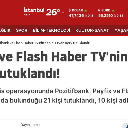
DOLAR
EURO
İstanbul
26
°
47,7436
55,2510
Açık
%0.18
%0.32
Adana
Adıyaman
AĞLIK
SPOR
BİLİM-TEKNOLOJİ
KÜLTÜR-SANAT
YAŞA
Afyonkarahisar
ifbank ve Flash Haber TV'nin sahibi Erkan Kork tutuklandı!
ve Flash Haber TV'nin
Ağrı
Amasya
utuklandı!
Ankara
Antalya
his operasyonunda Pozitifbank, Payfix ve F
Artvin
da bulunduğu 21 kişi tutuklandı, 10 kişi adl
Aydın
Balıkesir
Yayınlanma