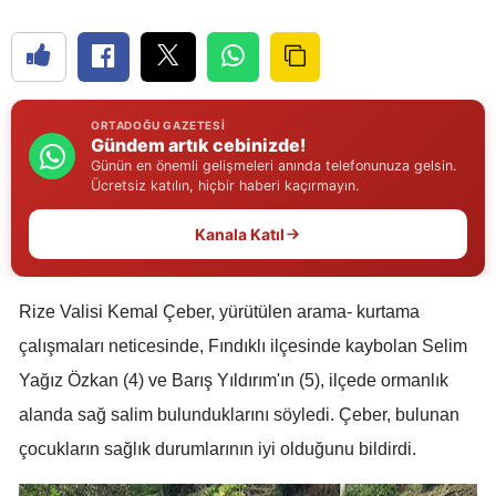
Edirne
Elazığ
Erzincan
ORTADOĞU GAZETESI
Gündem artık cebinizde!
Erzurum
Günün en önemli gelişmeleri anında telefonunuza gelsin.
Ücretsiz katılın, hiçbir haberi kaçırmayın.
Eskişehir
Kanala Katıl
Gaziantep
Giresun
Rize Valisi Kemal Çeber, yürütülen arama- kurtama
Gümüşhane
çalışmaları neticesinde, Fındıklı ilçesinde kaybolan Selim
Yağız Özkan (4) ve Barış Yıldırım'ın (5), ilçede ormanlık
Hakkari
alanda sağ salim bulunduklarını söyledi. Çeber, bulunan
Hatay
çocukların sağlık durumlarının iyi olduğunu bildirdi.
Isparta