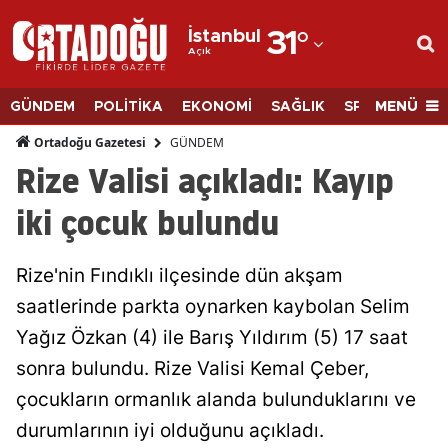
İstanbul
31
°
Açık
Adana
Adıyaman
MENÜ
GÜNDEM
POLİTİKA
EKONOMİ
SAĞLIK
SPOR
BİLİM
Afyonkarahisar
GÜNDEM
Ortadoğu Gazetesi
Rize Valisi açıkladı: Kayıp
Ağrı
iki çocuk bulundu
Amasya
Ankara
Rize'nin Fındıklı ilçesinde dün akşam
saatlerinde parkta oynarken kaybolan Selim
Antalya
Yağız Özkan (4) ile Barış Yıldırım (5) 17 saat
Artvin
sonra bulundu. Rize Valisi Kemal Çeber,
Aydın
çocukların ormanlık alanda bulunduklarını ve
Balıkesir
durumlarının iyi olduğunu açıkladı.