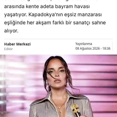
arasında kente adeta bayram havası
Samsun
yaşatıyor. Kapadokya'nın eşsiz manzarası
Siirt
eşliğinde her akşam farklı bir sanatçı sahne
alıyor.
Sinop
Sivas
Haber Merkezi
Yayınlanma
08 Ağustos 2026 - 18:36
Editör
Tekirdağ
Tokat
Trabzon
Tunceli
Şanlıurfa
Uşak
Van