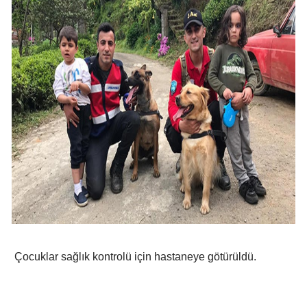
Mersin
İstanbul
İzmir
Kars
Kastamonu
Kayseri
Kırklareli
Kırşehir
Kocaeli
Çocuklar sağlık kontrolü için hastaneye götürüldü.
Konya
Kütahya