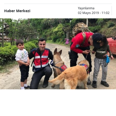
Bilecik
Yayınlanma
Haber Merkezi
02 Mayıs 2019 - 11:02
Bingöl
Bitlis
Bolu
Burdur
Bursa
Çanakkale
Çankırı
Çorum
Denizli
Diyarbakır