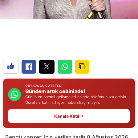
Yozgat
Zonguldak
Aksaray
Bayburt
Karaman
Kırıkkale
ORTADOĞU GAZETESI
Batman
Gündem artık cebinizde!
Günün en önemli gelişmeleri anında telefonunuza gelsin.
Şırnak
Ücretsiz katılın, hiçbir haberi kaçırmayın.
Bartın
Kanala Katıl
Ardahan
Bengü konseri için verilen tarih 8 Ağustos 2026
Iğdır