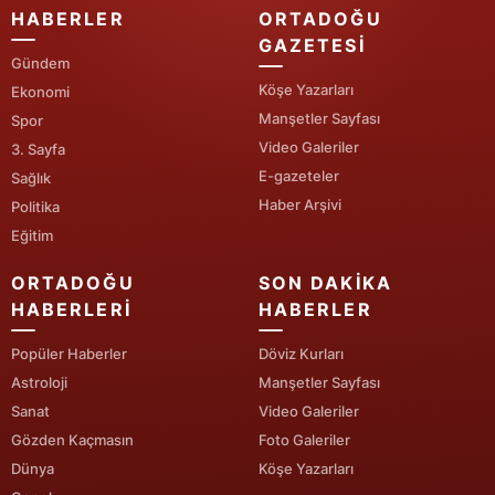
HABERLER
ORTADOĞU
Yalova
GAZETESI
Gündem
Karabük
Köşe Yazarları
Ekonomi
Manşetler Sayfası
Spor
Kilis
Video Galeriler
3. Sayfa
E-gazeteler
Osmaniye
Sağlık
Haber Arşivi
Politika
Düzce
Eğitim
ORTADOĞU
SON DAKIKA
HABERLERI
HABERLER
Popüler Haberler
Döviz Kurları
Astroloji
Manşetler Sayfası
Sanat
Video Galeriler
Gözden Kaçmasın
Foto Galeriler
Dünya
Köşe Yazarları