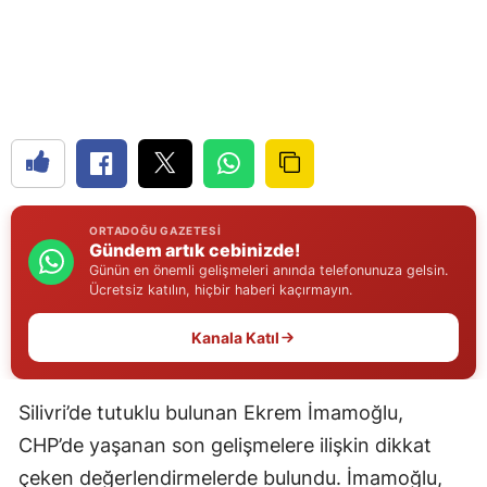
Edirne
Elazığ
Erzincan
Erzurum
Eskişehir
ORTADOĞU GAZETESI
Gaziantep
Gündem artık cebinizde!
Günün en önemli gelişmeleri anında telefonunuza gelsin.
Ücretsiz katılın, hiçbir haberi kaçırmayın.
Giresun
Gümüşhane
Kanala Katıl
Hakkari
Silivri’de tutuklu bulunan Ekrem İmamoğlu,
Hatay
CHP’de yaşanan son gelişmelere ilişkin dikkat
Isparta
çeken değerlendirmelerde bulundu. İmamoğlu,