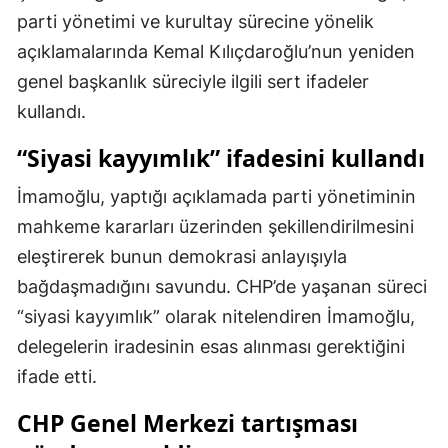
parti yönetimi ve kurultay sürecine yönelik
Mersin
açıklamalarında Kemal Kılıçdaroğlu’nun yeniden
İstanbul
genel başkanlık süreciyle ilgili sert ifadeler
İzmir
kullandı.
Kars
“Siyasi kayyımlık” ifadesini kullandı
Kastamonu
İmamoğlu, yaptığı açıklamada parti yönetiminin
mahkeme kararları üzerinden şekillendirilmesini
Kayseri
eleştirerek bunun demokrasi anlayışıyla
Kırklareli
bağdaşmadığını savundu. CHP’de yaşanan süreci
Kırşehir
“siyasi kayyımlık” olarak nitelendiren İmamoğlu,
delegelerin iradesinin esas alınması gerektiğini
Kocaeli
ifade etti.
Konya
CHP Genel Merkezi tartışması
Kütahya