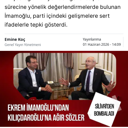
Bilecik
sürecine yönelik değerlendirmelerde bulunan
İmamoğlu, parti içindeki gelişmelere sert
Bingöl
ifadelerle tepki gösterdi.
Bitlis
Emine Koç
Yayınlanma
Bolu
01 Haziran 2026 - 14:09
Genel Yayın Yönetmeni
Burdur
Bursa
Çanakkale
Çankırı
Çorum
Denizli
Diyarbakır