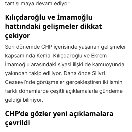
tartışılmaya devam ediyor.
Samsun
Kılıçdaroğlu ve İmamoğlu
Siirt
hattındaki gelişmeler dikkat
çekiyor
Sinop
Sivas
Son dönemde CHP içerisinde yaşanan gelişmeler
kapsamında Kemal Kılıçdaroğlu ve Ekrem
Tekirdağ
İmamoğlu arasındaki siyasi ilişki de kamuoyunda
Tokat
yakından takip ediliyor. Daha önce Silivri
Cezaevi’nde görüşmeler gerçekleştiren iki ismin
Trabzon
farklı dönemlerde çeşitli açıklamalarla gündeme
Tunceli
geldiği biliniyor.
Şanlıurfa
CHP’de gözler yeni açıklamalara
Uşak
çevrildi
Van