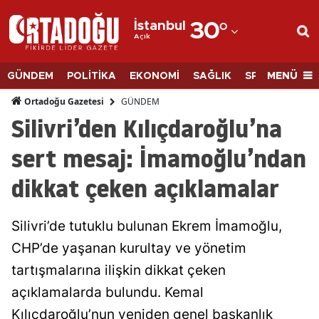
İstanbul
30
°
Açık
Adana
Adıyaman
MENÜ
GÜNDEM
POLİTİKA
EKONOMİ
SAĞLIK
SPOR
BİLİM
Afyonkarahisar
GÜNDEM
Ortadoğu Gazetesi
Silivri’den Kılıçdaroğlu’na
Ağrı
sert mesaj: İmamoğlu’ndan
Amasya
dikkat çeken açıklamalar
Ankara
Antalya
Silivri’de tutuklu bulunan Ekrem İmamoğlu,
Artvin
CHP’de yaşanan kurultay ve yönetim
tartışmalarına ilişkin dikkat çeken
Aydın
açıklamalarda bulundu. Kemal
Balıkesir
Kılıçdaroğlu’nun yeniden genel başkanlık