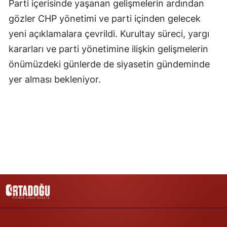
Parti içerisinde yaşanan gelişmelerin ardından
gözler CHP yönetimi ve parti içinden gelecek
Yozgat
yeni açıklamalara çevrildi. Kurultay süreci, yargı
Zonguldak
kararları ve parti yönetimine ilişkin gelişmelerin
Aksaray
önümüzdeki günlerde de siyasetin gündeminde
yer alması bekleniyor.
Bayburt
Karaman
Kırıkkale
Batman
Şırnak
Bartın
Ardahan
Iğdır