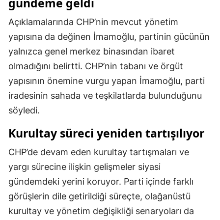
gündeme geldi
Malatya
Açıklamalarında CHP’nin mevcut yönetim
Manisa
yapısına da değinen İmamoğlu, partinin gücünün
yalnızca genel merkez binasından ibaret
Kahramanmaraş
olmadığını belirtti. CHP’nin tabanı ve örgüt
Mardin
yapısının önemine vurgu yapan İmamoğlu, parti
iradesinin sahada ve teşkilatlarda bulunduğunu
Muğla
söyledi.
Muş
Kurultay süreci yeniden tartışılıyor
Nevşehir
CHP’de devam eden kurultay tartışmaları ve
Niğde
yargı sürecine ilişkin gelişmeler siyasi
Ordu
gündemdeki yerini koruyor. Parti içinde farklı
görüşlerin dile getirildiği süreçte, olağanüstü
Rize
kurultay ve yönetim değişikliği senaryoları da
Sakarya