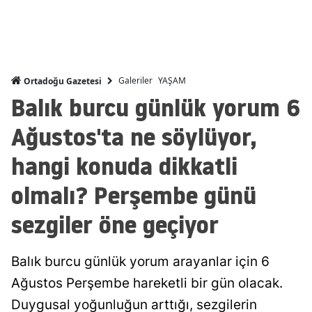
Mersin
İstanbul
İzmir
Galeriler
YAŞAM
Ortadoğu Gazetesi
Balık burcu günlük yorum 6
Kars
Ağustos'ta ne söylüyor,
Kastamonu
hangi konuda dikkatli
Kayseri
olmalı? Perşembe günü
Kırklareli
sezgiler öne geçiyor
Kırşehir
Kocaeli
Balık burcu günlük yorum arayanlar için 6
Konya
Ağustos Perşembe hareketli bir gün olacak.
Duygusal yoğunluğun arttığı, sezgilerin
Kütahya