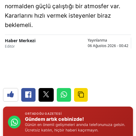
normalden güçlü çalıştığı bir atmosfer var.
Malatya
Kararlarını hızlı vermek isteyenler biraz
Manisa
beklemeli.
Kahramanmaraş
Haber Merkezi
Yayınlanma
06 Ağustos 2026 - 00:42
Editör
Mardin
Muğla
Muş
Nevşehir
Niğde
Ordu
ORTADOĞU GAZETESI
Gündem artık cebinizde!
Rize
Günün en önemli gelişmeleri anında telefonunuza gelsin.
Ücretsiz katılın, hiçbir haberi kaçırmayın.
Sakarya