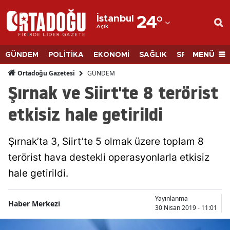
İstanbul
24
°
Açık
Adana
Adıyaman
MENÜ
GÜNDEM
POLİTİKA
EKONOMİ
SAĞLIK
SPOR
BİLİM
Afyonkarahisar
GÜNDEM
Ortadoğu Gazetesi
Şırnak ve Siirt'te 8 terörist
Ağrı
etkisiz hale getirildi
Amasya
Ankara
Şırnak’ta 3, Siirt’te 5 olmak üzere toplam 8
terörist hava destekli operasyonlarla etkisiz
Antalya
hale getirildi.
Artvin
Aydın
Yayınlanma
Haber Merkezi
30 Nisan 2019 - 11:01
Balıkesir