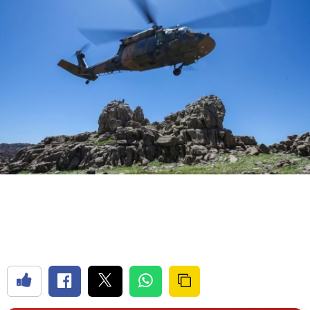
Bilecik
Bingöl
Bitlis
Bolu
Burdur
Bursa
Çanakkale
Çankırı
Çorum
Denizli
Diyarbakır