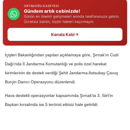
ORTADOĞU GAZETESI
Edirne
Gündem artık cebinizde!
Günün en önemli gelişmeleri anında telefonunuza gelsin.
Elazığ
Ücretsiz katılın, hiçbir haberi kaçırmayın.
Erzincan
Kanala Katıl
Erzurum
Eskişehir
İçişleri Bakanlığından yapılan açıklamaya göre, Şırnak'ın Cudi
Dağı'nda İl Jandarma Komutanlığı ve polis özel harekat
Gaziantep
birimlerinin de destek verdiği Şehit Jandarma Astsubay Çavuş
Giresun
Burçin Damcı Operasyonu düzenlendi.
Gümüşhane
Hava destekli operasyonlar kapsamında Şırnak'ta 3, Siirt'in
Hakkari
Baykan kırsalında ise 5 terörist etkisiz hale getirildi.
Hatay
Isparta