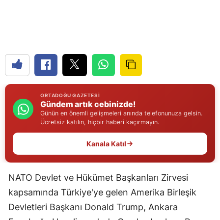
Edirne
Elazığ
Erzincan
Erzurum
Eskişehir
ORTADOĞU GAZETESI
Gündem artık cebinizde!
Gaziantep
Günün en önemli gelişmeleri anında telefonunuza gelsin.
Ücretsiz katılın, hiçbir haberi kaçırmayın.
Giresun
Kanala Katıl
Gümüşhane
Hakkari
NATO Devlet ve Hükümet Başkanları Zirvesi
kapsamında Türkiye'ye gelen Amerika Birleşik
Hatay
Devletleri Başkanı Donald Trump, Ankara
Isparta