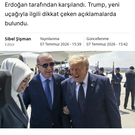
Erdoğan tarafından karşılandı. Trump, yeni
Bilecik
uçağıyla ilgili dikkat çeken açıklamalarda
Bingöl
bulundu.
Bitlis
Sibel Şişman
Yayınlanma
Güncellenme
Bolu
07 Temmuz 2026 - 15:39
07 Temmuz 2026 - 15:42
Editör
Burdur
Bursa
Çanakkale
Çankırı
Çorum
Denizli
Diyarbakır