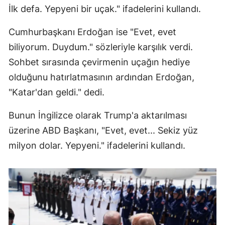
İlk defa. Yepyeni bir uçak." ifadelerini kullandı.
Malatya
Cumhurbaşkanı Erdoğan ise "Evet, evet
Manisa
biliyorum. Duydum." sözleriyle karşılık verdi.
Kahramanmaraş
Sohbet sırasında çevirmenin uçağın hediye
olduğunu hatırlatmasının ardından Erdoğan,
Mardin
"Katar'dan geldi." dedi.
Muğla
Bunun İngilizce olarak Trump'a aktarılması
Muş
üzerine ABD Başkanı, "Evet, evet... Sekiz yüz
Nevşehir
milyon dolar. Yepyeni." ifadelerini kullandı.
Niğde
Ordu
Rize
Sakarya