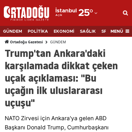
İstanbul
25
°
Açık
Adana
Adıyaman
MENÜ
GÜNDEM
POLİTİKA
EKONOMİ
SAĞLIK
SPOR
BİLİM
Afyonkarahisar
GÜNDEM
Ortadoğu Gazetesi
Trump'tan Ankara'daki
Ağrı
karşılamada dikkat çeken
Amasya
uçak açıklaması: "Bu
Ankara
uçağın ilk uluslararası
Antalya
uçuşu"
Artvin
Aydın
NATO Zirvesi için Ankara'ya gelen ABD
Balıkesir
Başkanı Donald Trump, Cumhurbaşkanı