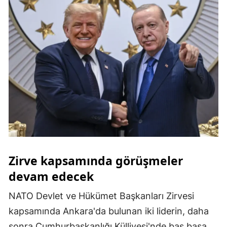
Yalova
Karabük
Kilis
Osmaniye
Düzce
Zirve kapsamında görüşmeler
devam edecek
NATO Devlet ve Hükümet Başkanları Zirvesi
kapsamında Ankara'da bulunan iki liderin, daha
sonra Cumhurbaşkanlığı Külliyesi'nde baş başa