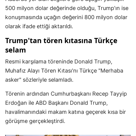
500 milyon dolar değerinde olduğu, Trump'ın ise
Yozgat
konuşmasında uçağın değerini 800 milyon dolar
Zonguldak
olarak ifade ettiği aktarıldı.
Aksaray
Trump'tan tören kıtasına Türkçe
selam
Bayburt
Karaman
Resmi karşılama töreninde Donald Trump,
Muhafız Alayı Tören Kıtası'nı Türkçe "Merhaba
Kırıkkale
asker" sözleriyle selamladı.
Batman
Törenin ardından Cumhurbaşkanı Recep Tayyip
Şırnak
Erdoğan ile ABD Başkanı Donald Trump,
Bartın
havalimanındaki makam katına geçerek kısa bir
görüşme gerçekleştirdi.
Ardahan
Iğdır