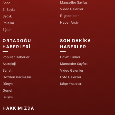
Manşetler Sayfası
Spor
Video Galeriler
3. Sayfa
E-gazeteler
Sağlık
Haber Arşivi
Politika
Eğitim
ORTADOĞU
SON DAKIKA
HABERLERI
HABERLER
Popüler Haberler
Döviz Kurları
Astroloji
Manşetler Sayfası
Sanat
Video Galeriler
Gözden Kaçmasın
Foto Galeriler
Dünya
Köşe Yazarları
Genel
Bilişim
HAKKIMIZDA