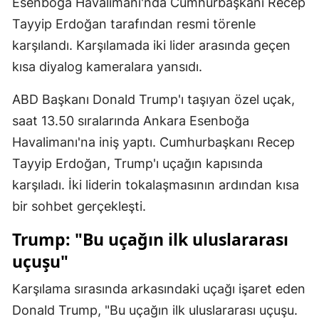
Esenboğa Havalimanı'nda Cumhurbaşkanı Recep
Mersin
Tayyip Erdoğan tarafından resmi törenle
karşılandı. Karşılamada iki lider arasında geçen
İstanbul
kısa diyalog kameralara yansıdı.
İzmir
ABD Başkanı Donald Trump'ı taşıyan özel uçak,
Kars
saat 13.50 sıralarında Ankara Esenboğa
Kastamonu
Havalimanı'na iniş yaptı. Cumhurbaşkanı Recep
Tayyip Erdoğan, Trump'ı uçağın kapısında
Kayseri
karşıladı. İki liderin tokalaşmasının ardından kısa
Kırklareli
bir sohbet gerçekleşti.
Kırşehir
Trump: "Bu uçağın ilk uluslararası
Kocaeli
uçuşu"
Konya
Karşılama sırasında arkasındaki uçağı işaret eden
Donald Trump, "Bu uçağın ilk uluslararası uçuşu.
Kütahya