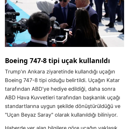
Samsun
Siirt
Sinop
Sivas
Tekirdağ
Boeing 747-8 tipi uçak kullanıldı
Tokat
Trump'ın Ankara ziyaretinde kullandığı uçağın
Boeing 747-8 tipi olduğu belirtildi. Uçağın Katar
Trabzon
tarafından ABD'ye hediye edildiği, daha sonra
Tunceli
ABD Hava Kuvvetleri tarafından başkanlık uçağı
Şanlıurfa
standartlarına uygun şekilde dönüştürüldüğü ve
"Uçan Beyaz Saray" olarak kullanıldığı biliniyor.
Uşak
Van
Haberde yer alan bilgilere göre uçağın yaklaşık