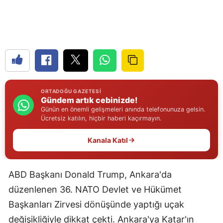
Edirne
Elazığ
Erzincan
Erzurum
ORTADOĞU GAZETESI
Eskişehir
Gündem artık cebinizde!
Günün en önemli gelişmeleri anında telefonunuza gelsin.
Gaziantep
Ücretsiz katılın, hiçbir haberi kaçırmayın.
Giresun
Kanala Katıl
Gümüşhane
ABD Başkanı Donald Trump, Ankara'da
Hakkari
düzenlenen 36. NATO Devlet ve Hükümet
Hatay
Başkanları Zirvesi dönüşünde yaptığı uçak
Isparta
değişikliğiyle dikkat çekti. Ankara'ya Katar'ın