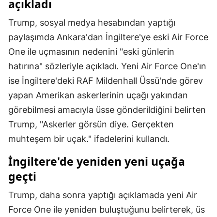
açıkladı
Malatya
Trump, sosyal medya hesabından yaptığı
Manisa
paylaşımda Ankara'dan İngiltere'ye eski Air Force
One ile uçmasının nedenini "eski günlerin
Kahramanmaraş
hatırına" sözleriyle açıkladı. Yeni Air Force One'ın
Mardin
ise İngiltere'deki RAF Mildenhall Üssü'nde görev
Muğla
yapan Amerikan askerlerinin uçağı yakından
görebilmesi amacıyla üsse gönderildiğini belirten
Muş
Trump, "Askerler görsün diye. Gerçekten
Nevşehir
muhteşem bir uçak." ifadelerini kullandı.
Niğde
İngiltere'de yeniden yeni uçağa
geçti
Ordu
Rize
Trump, daha sonra yaptığı açıklamada yeni Air
Force One ile yeniden buluştuğunu belirterek, üs
Sakarya