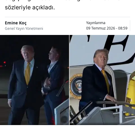
Bilecik
sözleriyle açıkladı.
Bingöl
Emine Koç
Yayınlanma
09 Temmuz 2026 - 08:59
Genel Yayın Yönetmeni
Bitlis
Bolu
Burdur
Bursa
Çanakkale
Çankırı
Çorum
Denizli
Diyarbakır