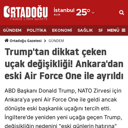
İstanbul
25
°
Açık
Adana
Adıyaman
MENÜ
GÜNDEM
POLİTİKA
EKONOMİ
SAĞLIK
SPOR
BİLİM
Afyonkarahisar
GÜNDEM
Ortadoğu Gazetesi
Trump'tan dikkat çeken
Ağrı
uçak değişikliği! Ankara'dan
Amasya
eski Air Force One ile ayrıldı
Ankara
Antalya
ABD Başkanı Donald Trump, NATO Zirvesi için
Artvin
Ankara'ya yeni Air Force One ile geldi ancak
dönüşte eski başkanlık uçağını tercih etti.
Aydın
İngiltere'de yeniden yeni uçağa geçen Trump,
Balıkesir
değişikliğin nedenini "eski günlerin hatırına"