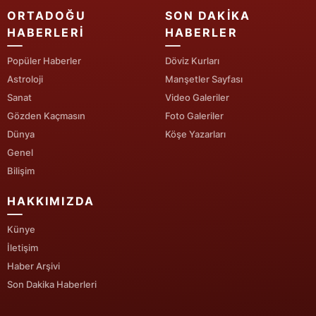
ORTADOĞU
SON DAKIKA
Yalova
HABERLERI
HABERLER
Karabük
Popüler Haberler
Döviz Kurları
Astroloji
Manşetler Sayfası
Kilis
Sanat
Video Galeriler
Osmaniye
Gözden Kaçmasın
Foto Galeriler
Dünya
Köşe Yazarları
Düzce
Genel
Bilişim
HAKKIMIZDA
Künye
İletişim
Haber Arşivi
Son Dakika Haberleri