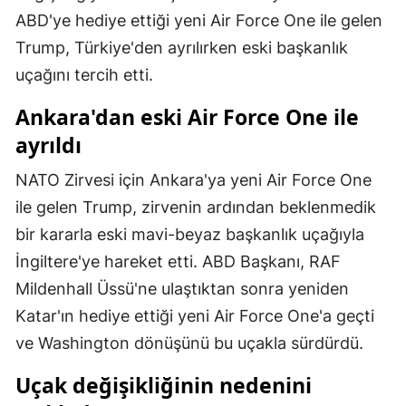
ABD'ye hediye ettiği yeni Air Force One ile gelen
Mersin
Trump, Türkiye'den ayrılırken eski başkanlık
İstanbul
uçağını tercih etti.
İzmir
Ankara'dan eski Air Force One ile
Kars
ayrıldı
Kastamonu
NATO Zirvesi için Ankara'ya yeni Air Force One
ile gelen Trump, zirvenin ardından beklenmedik
Kayseri
bir kararla eski mavi-beyaz başkanlık uçağıyla
Kırklareli
İngiltere'ye hareket etti. ABD Başkanı, RAF
Kırşehir
Mildenhall Üssü'ne ulaştıktan sonra yeniden
Katar'ın hediye ettiği yeni Air Force One'a geçti
Kocaeli
ve Washington dönüşünü bu uçakla sürdürdü.
Konya
Uçak değişikliğinin nedenini
Kütahya