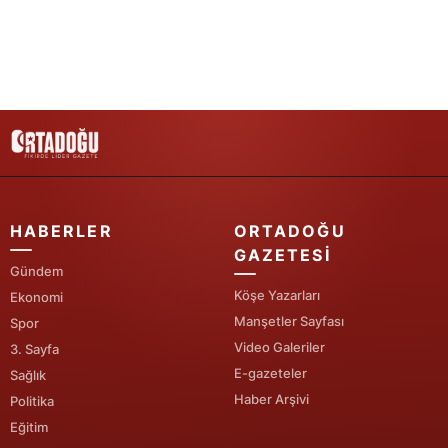
Yozgat
Zonguldak
Aksaray
Bayburt
Karaman
HABERLER
ORTADOĞU
Kırıkkale
GAZETESI
Gündem
Batman
Köşe Yazarları
Ekonomi
Manşetler Sayfası
Şırnak
Spor
Video Galeriler
3. Sayfa
Bartın
E-gazeteler
Sağlık
Haber Arşivi
Politika
Ardahan
Eğitim
Iğdır