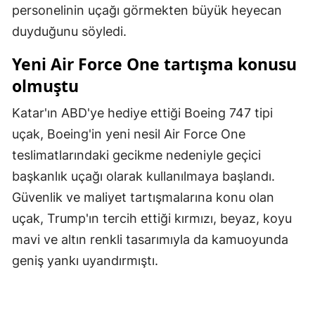
personelinin uçağı görmekten büyük heyecan
Samsun
duyduğunu söyledi.
Siirt
Yeni Air Force One tartışma konusu
olmuştu
Sinop
Sivas
Katar'ın ABD'ye hediye ettiği Boeing 747 tipi
uçak, Boeing'in yeni nesil Air Force One
Tekirdağ
teslimatlarındaki gecikme nedeniyle geçici
Tokat
başkanlık uçağı olarak kullanılmaya başlandı.
Güvenlik ve maliyet tartışmalarına konu olan
Trabzon
uçak, Trump'ın tercih ettiği kırmızı, beyaz, koyu
Tunceli
mavi ve altın renkli tasarımıyla da kamuoyunda
Şanlıurfa
geniş yankı uyandırmıştı.
Uşak
Van