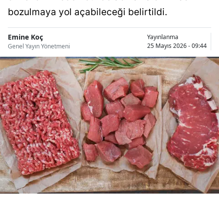
Bilecik
bozulmaya yol açabileceği belirtildi.
Bingöl
Emine Koç
Yayınlanma
25 Mayıs 2026 - 09:44
Genel Yayın Yönetmeni
Bitlis
Bolu
Burdur
Bursa
Çanakkale
Çankırı
Çorum
Denizli
Diyarbakır