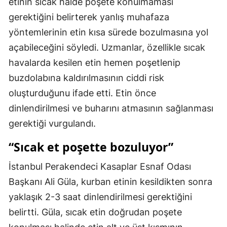
etinin sıcak halde poşete konulmaması
Mersin
gerektiğini belirterek yanlış muhafaza
yöntemlerinin etin kısa sürede bozulmasına yol
İstanbul
açabileceğini söyledi. Uzmanlar, özellikle sıcak
İzmir
havalarda kesilen etin hemen poşetlenip
Kars
buzdolabına kaldırılmasının ciddi risk
oluşturduğunu ifade etti. Etin önce
Kastamonu
dinlendirilmesi ve buharını atmasının sağlanması
Kayseri
gerektiği vurgulandı.
Kırklareli
“Sıcak et poşette bozuluyor”
Kırşehir
İstanbul Perakendeci Kasaplar Esnaf Odası
Kocaeli
Başkanı Ali Güla, kurban etinin kesildikten sonra
yaklaşık 2-3 saat dinlendirilmesi gerektiğini
Konya
belirtti. Güla, sıcak etin doğrudan poşete
Kütahya