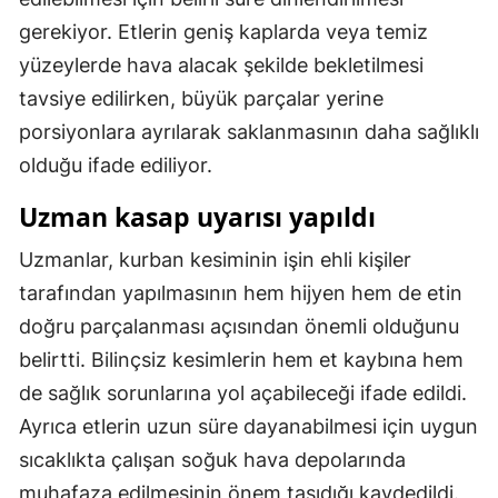
gerekiyor. Etlerin geniş kaplarda veya temiz
Samsun
yüzeylerde hava alacak şekilde bekletilmesi
Siirt
tavsiye edilirken, büyük parçalar yerine
Sinop
porsiyonlara ayrılarak saklanmasının daha sağlıklı
olduğu ifade ediliyor.
Sivas
Uzman kasap uyarısı yapıldı
Tekirdağ
Uzmanlar, kurban kesiminin işin ehli kişiler
Tokat
tarafından yapılmasının hem hijyen hem de etin
Trabzon
doğru parçalanması açısından önemli olduğunu
Tunceli
belirtti. Bilinçsiz kesimlerin hem et kaybına hem
de sağlık sorunlarına yol açabileceği ifade edildi.
Şanlıurfa
Ayrıca etlerin uzun süre dayanabilmesi için uygun
Uşak
sıcaklıkta çalışan soğuk hava depolarında
muhafaza edilmesinin önem taşıdığı kaydedildi.
Van