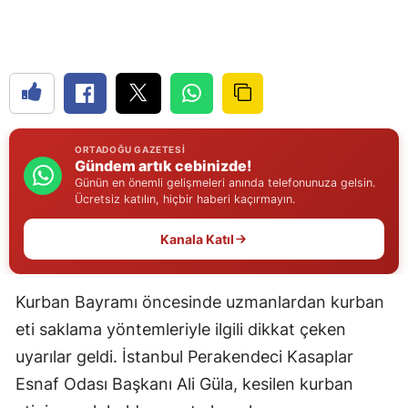
Edirne
Elazığ
Erzincan
Erzurum
ORTADOĞU GAZETESI
Gündem artık cebinizde!
Eskişehir
Günün en önemli gelişmeleri anında telefonunuza gelsin.
Ücretsiz katılın, hiçbir haberi kaçırmayın.
Gaziantep
Kanala Katıl
Giresun
Gümüşhane
Kurban Bayramı öncesinde uzmanlardan kurban
Hakkari
eti saklama yöntemleriyle ilgili dikkat çeken
uyarılar geldi. İstanbul Perakendeci Kasaplar
Hatay
Esnaf Odası Başkanı Ali Güla, kesilen kurban
Isparta