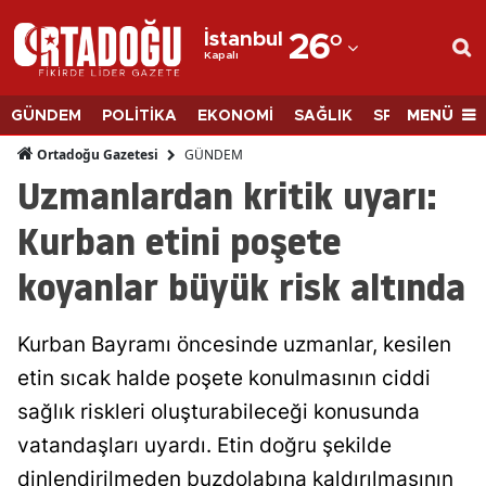
İstanbul
26
°
Kapalı
Adana
Adıyaman
MENÜ
GÜNDEM
POLİTİKA
EKONOMİ
SAĞLIK
SPOR
BİLİM
Afyonkarahisar
GÜNDEM
Ortadoğu Gazetesi
Uzmanlardan kritik uyarı:
Ağrı
Kurban etini poşete
Amasya
koyanlar büyük risk altında
Ankara
Antalya
Kurban Bayramı öncesinde uzmanlar, kesilen
Artvin
etin sıcak halde poşete konulmasının ciddi
sağlık riskleri oluşturabileceği konusunda
Aydın
vatandaşları uyardı. Etin doğru şekilde
Balıkesir
dinlendirilmeden buzdolabına kaldırılmasının