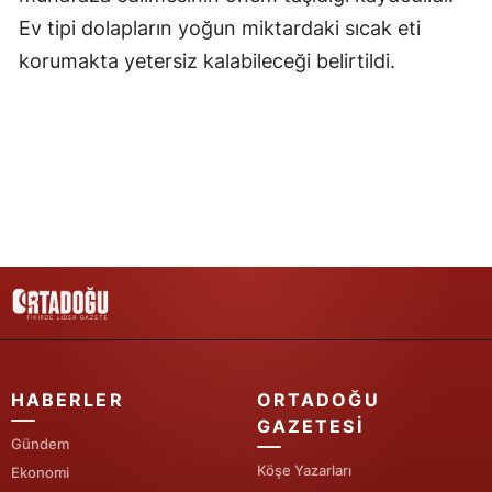
Ev tipi dolapların yoğun miktardaki sıcak eti
Yozgat
korumakta yetersiz kalabileceği belirtildi.
Zonguldak
Aksaray
Bayburt
Karaman
Kırıkkale
Batman
Şırnak
HABERLER
ORTADOĞU
Bartın
GAZETESI
Ardahan
Gündem
Köşe Yazarları
Ekonomi
Iğdır