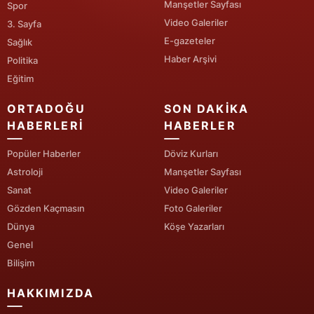
Manşetler Sayfası
Spor
Video Galeriler
3. Sayfa
Yalova
E-gazeteler
Sağlık
Karabük
Haber Arşivi
Politika
Eğitim
Kilis
ORTADOĞU
SON DAKIKA
Osmaniye
HABERLERI
HABERLER
Düzce
Popüler Haberler
Döviz Kurları
Astroloji
Manşetler Sayfası
Sanat
Video Galeriler
Gözden Kaçmasın
Foto Galeriler
Dünya
Köşe Yazarları
Genel
Bilişim
HAKKIMIZDA