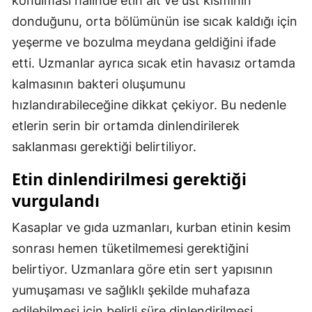
konulması halinde etin alt ve üst kısmının
donduğunu, orta bölümünün ise sıcak kaldığı için
Malatya
yeşerme ve bozulma meydana geldiğini ifade
Manisa
etti. Uzmanlar ayrıca sıcak etin havasız ortamda
Kahramanmaraş
kalmasının bakteri oluşumunu
hızlandırabileceğine dikkat çekiyor. Bu nedenle
Mardin
etlerin serin bir ortamda dinlendirilerek
Muğla
saklanması gerektiği belirtiliyor.
Muş
Etin dinlendirilmesi gerektiği
Nevşehir
vurgulandı
Niğde
Kasaplar ve gıda uzmanları, kurban etinin kesim
sonrası hemen tüketilmemesi gerektiğini
Ordu
belirtiyor. Uzmanlara göre etin sert yapısının
Rize
yumuşaması ve sağlıklı şekilde muhafaza
Sakarya
edilebilmesi için belirli süre dinlendirilmesi